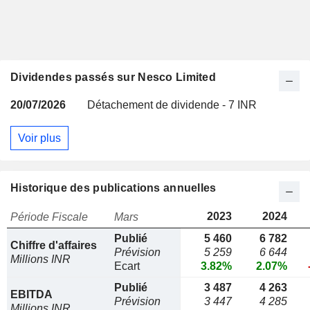
Dividendes passés sur Nesco Limited
20/07/2026
Détachement de dividende - 7 INR
Voir plus
Historique des publications annuelles
2023
2024
Période Fiscale
Mars
Publié
5 460
6 782
Chiffre d'affaires
Prévision
5 259
6 644
Millions INR
Ecart
3.82%
2.07%
Publié
3 487
4 263
EBITDA
Prévision
3 447
4 285
Millions INR