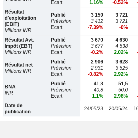
Ecart
1.16%
-0.52%
Résultat
Publié
3 159
3 721
d'exploitation
Prévision
3 412
3 721
(EBIT)
Ecart
-7.39%
-0%
Millions INR
Résultat Avt.
Publié
3 670
4 630
Impôt (EBT)
Prévision
3 677
4 538
Millions INR
Ecart
-0.2%
2.02%
Publié
2 906
3 628
Résultat net
Prévision
2 931
3 525
Millions INR
Ecart
-0.82%
2.92%
Publié
41,3
51,5
BNA
Prévision
40,8
50,0
INR
Ecart
1.1%
2.98%
Date de
24/05/23
20/05/24
1
publication