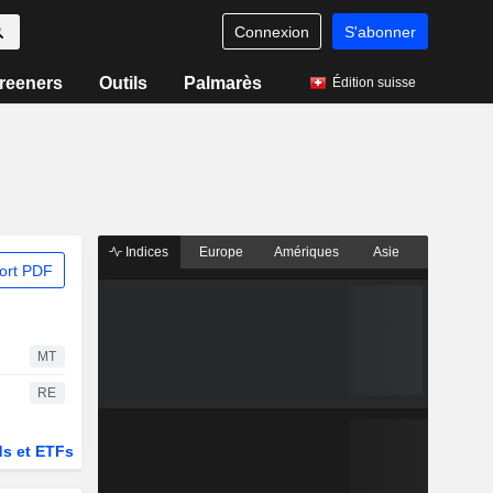
Connexion
S'abonner
reeners
Outils
Palmarès
Édition suisse
Indices
Europe
Amériques
Asie
ort PDF
MT
RE
s et ETFs