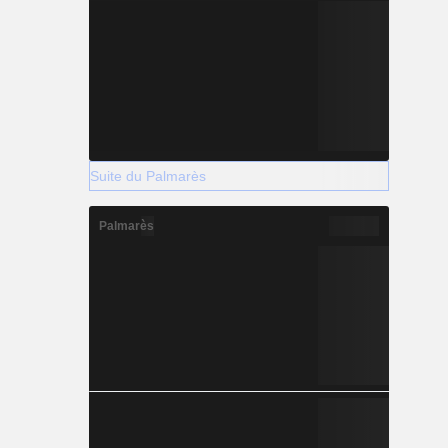
Suite du Palmarès
Palmarès