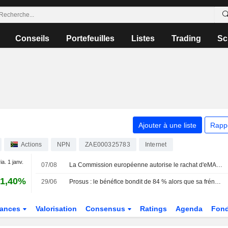
Conseils
Portefeuilles
Listes
Trading
Sc
Ajouter à une liste
Rapp
Actions
NPN
ZAE000325783
Internet
ia. 1 janv.
07/08
La Commission européenne autorise le rachat d'eMAG par Naspers
1,40%
29/06
Prosus : le bénéfice bondit de 84 % alors que sa frénésie d'acquisitions prépare son offensive européenne
nances
Valorisation
Consensus
Ratings
Agenda
Fond