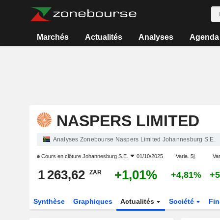
Marchés
Actualités
Analyses
Agenda
NASPERS LIMITED
Analyses Zonebourse Naspers Limited Johannesburg S.E.
Cours en clôture
Johannesburg S.E.
01/10/2025
Varia. 5j.
Var
1 263,62
+1,01%
ZAR
+4,81%
+5
Synthèse
Graphiques
Actualités
Société
Fi