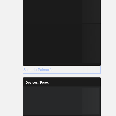
Suite du Palmarès
Devises / Forex