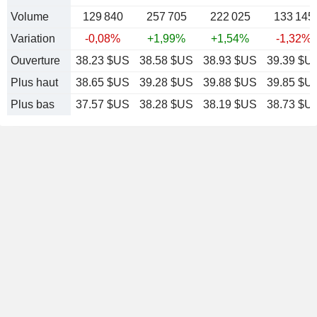
Volume
129 840
257 705
222 025
133 145
Variation
-0,08%
+1,99%
+1,54%
-1,32%
Ouverture
38.23 $US
38.58 $US
38.93 $US
39.39 $U
Plus haut
38.65 $US
39.28 $US
39.88 $US
39.85 $U
Plus bas
37.57 $US
38.28 $US
38.19 $US
38.73 $U