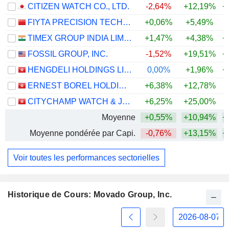
CITIZEN WATCH CO., LTD.
-2,64%
+12,19%
+
FIYTA PRECISION TECHNOLOGY CO., LTD.
+0,06%
+5,49%
TIMEX GROUP INDIA LIMITED
+1,47%
+4,38%
+
FOSSIL GROUP, INC.
-1,52%
+19,51%
+
HENGDELI HOLDINGS LIMITED
0,00%
+1,96%
+
ERNEST BOREL HOLDINGS LIMITED
+6,38%
+12,78%
CITYCHAMP WATCH & JEWELLERY GROUP LIMITED
+6,25%
+25,00%
Moyenne
+0,55%
+10,94%
+
Moyenne pondérée par Capi.
-0,76%
+13,15%
+
Voir toutes les performances sectorielles
Historique de Cours: Movado Group, Inc.