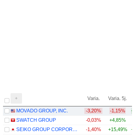
Varia.
Varia. 5j.
MOVADO GROUP, INC.
-3,20%
-1,15%
+
SWATCH GROUP
-0,03%
+4,85%
+
SEIKO GROUP CORPORATION
-1,40%
+15,49%
+