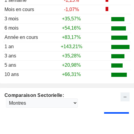
1 semaine
-1,15%
Mois en cours
-1,07%
3 mois
+35,57%
6 mois
+54,16%
Année en cours
+83,17%
1 an
+143,21%
3 ans
+35,28%
5 ans
+20,98%
10 ans
+66,31%
Comparaison Sectorielle: