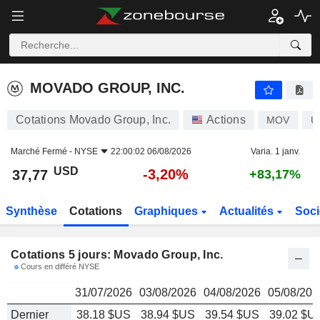
MOVADO GROUP, INC.
37,77
$
MOVADO GROUP, INC.
Cotations Movado Group, Inc.
Actions
MOV
U
Marché Fermé -
NYSE
22:00:02 06/08/2026
Varia. 1 janv.
USD
-3,20%
37,77
+83,17%
Synthèse
Cotations
Graphiques
Actualités
Soci
Cotations 5 jours: Movado Group, Inc.
Cours en différé NYSE
31/07/2026
03/08/2026
04/08/2026
05/08/202
Dernier
38.18 $US
38.94 $US
39.54 $US
39.02 $U