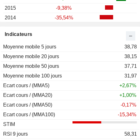
2015
-9,38%
2014
-35,54%
2013
+43,45%
Indicateurs
2012
+68,85%
Moyenne mobile 5 jours
2011
+12,58%
38,78
Moyenne mobile 20 jours
2010
+66,05%
38,15
Moyenne mobile 50 jours
2009
+3,51%
37,71
Moyenne mobile 100 jours
2008
-62,87%
31,97
Ecart cours / (MMA5)
2007
-12,79%
+2,67%
Ecart cours / (MMA20)
2006
+58,47%
+1,00%
Ecart cours / (MMA50)
2005
-1,88%
-0,17%
Ecart cours / (MMA100)
2004
+32,13%
-15,34%
STIM
2003
+50,08%
RSI 9 jours
2002
-2,03%
58,31