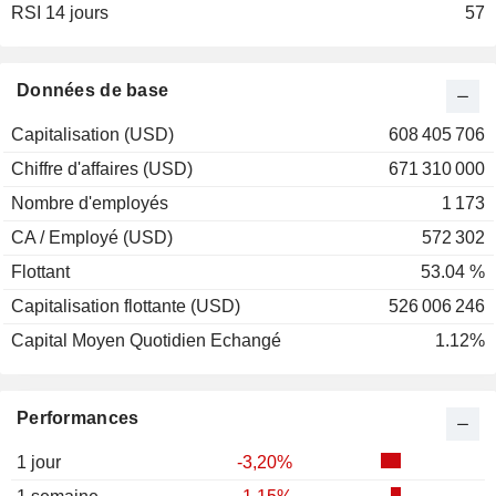
RSI 14 jours
2001
+25,90%
57
2000
-30,09%
1999
-18,08%
Données de base
1998
+15,76%
Capitalisation (USD)
608 405 706
1997
+58,26%
Chiffre d'affaires (USD)
671 310 000
1996
+41,56%
Nombre d'employés
1 173
1995
+35,09%
CA / Employé (USD)
572 302
1994
+17,53%
Flottant
53.04 %
1993
-13,39%
Capitalisation flottante (USD)
526 006 246
Capital Moyen Quotidien Echangé
1.12%
Performances
1 jour
-3,20%