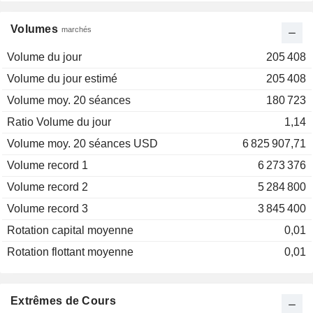
Volumes
marchés
Volume du jour
205 408
Volume du jour estimé
205 408
Volume moy. 20 séances
180 723
Ratio Volume du jour
1,14
Volume moy. 20 séances USD
6 825 907,71
Volume record 1
6 273 376
Volume record 2
5 284 800
Volume record 3
3 845 400
Rotation capital moyenne
0,01
Rotation flottant moyenne
0,01
Extrêmes de Cours