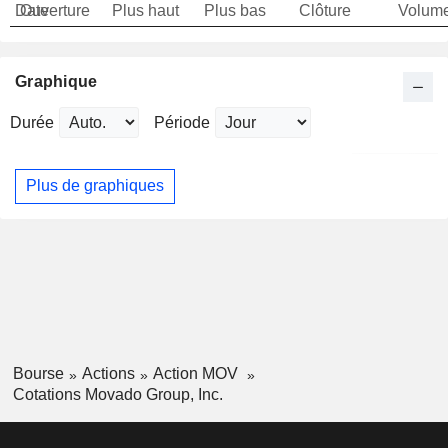
Date
Ouverture
Plus haut
Plus bas
Clôture
Volum
Graphique
Durée
Période
Plus de graphiques
Bourse
Actions
Action MOV
Cotations Movado Group, Inc.