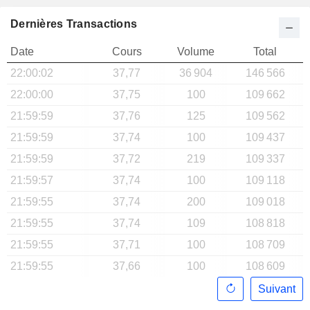
Dernières Transactions
Date
Cours
Volume
Total
22:00:02
37,77
36 904
146 566
22:00:00
37,75
100
109 662
21:59:59
37,76
125
109 562
21:59:59
37,74
100
109 437
21:59:59
37,72
219
109 337
21:59:57
37,74
100
109 118
21:59:55
37,74
200
109 018
21:59:55
37,74
109
108 818
21:59:55
37,71
100
108 709
21:59:55
37,66
100
108 609
Suivant