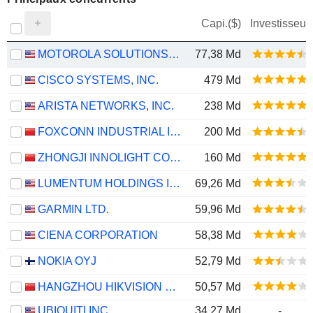
Capi.($)
Investisseur
MOTOROLA SOLUTIONS, INC.
77,38 Md
CISCO SYSTEMS, INC.
479 Md
ARISTA NETWORKS, INC.
238 Md
FOXCONN INDUSTRIAL INTERNET CO., LTD.
200 Md
ZHONGJI INNOLIGHT CO., LTD.
160 Md
LUMENTUM HOLDINGS INC.
69,26 Md
GARMIN LTD.
59,96 Md
CIENA CORPORATION
58,38 Md
NOKIA OYJ
52,79 Md
HANGZHOU HIKVISION DIGITAL TECHNOLOGY CO., LTD.
50,57 Md
UBIQUITI INC.
34,27 Md
-