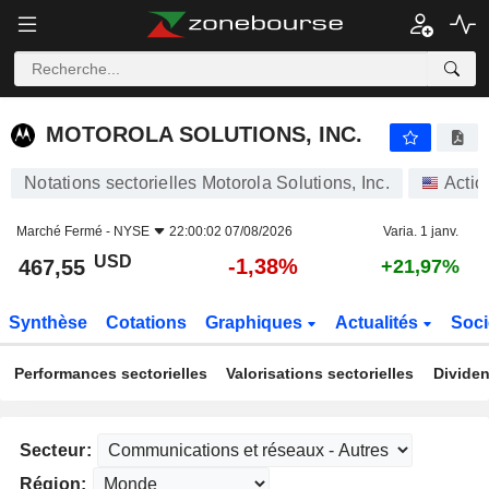
MOTOROLA SOLUTIONS, INC.
467,55
$
-1,38%
MOTOROLA SOLUTIONS, INC.
Notations sectorielles Motorola Solutions, Inc.
Actio
Marché Fermé -
NYSE
22:00:02 07/08/2026
Varia. 1 janv.
USD
-1,38%
467,55
+21,97%
Synthèse
Cotations
Graphiques
Actualités
Soci
Performances sectorielles
Valorisations sectorielles
Dividen
Secteur:
Région: