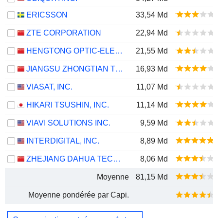
ERICSSON
33,54 Md
ZTE CORPORATION
22,94 Md
HENGTONG OPTIC-ELECTRIC CO., LTD.
21,55 Md
JIANGSU ZHONGTIAN TECHNOLOGY CO., LTD.
16,93 Md
VIASAT, INC.
11,07 Md
HIKARI TSUSHIN, INC.
11,14 Md
VIAVI SOLUTIONS INC.
9,59 Md
INTERDIGITAL, INC.
8,89 Md
ZHEJIANG DAHUA TECHNOLOGY CO., LTD.
8,06 Md
Moyenne
81,15 Md
Moyenne pondérée par Capi.