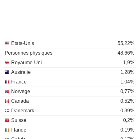
Etats-Unis
55,22%
Personnes physiques
48,66%
Royaume-Uni
1,9%
Australie
1,28%
France
1,04%
Norvège
0,77%
Canada
0,52%
Danemark
0,39%
Suisse
0,2%
Irlande
0,19%