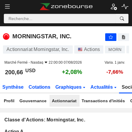
MORNINGSTAR, INC.
200,66
$
+2,08%
MORNINGSTAR, INC.
Actionnariat Morningstar, Inc.
Actions
MORN
Marché Fermé -
Nasdaq
22:00:00 07/08/2026
Varia. 1 janv.
USD
+2,08%
200,66
-7,66%
Synthèse
Cotations
Graphiques
Actualités
Soci
Profil
Gouvernance
Actionnariat
Transactions d'initiés
Classe d'Actions: Morningstar, Inc.
Flottant
Action A