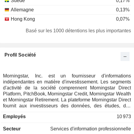
Suède
0,17%
Allemagne
0,13%
Hong Kong
0,07%
Îles Cayman
0,06%
Basé sur les 1000 détentions les plus importantes
Luxembourg
0,05%
Pays-Bas
0,04%
Profil Société
Finlande
0,02%
Espagne
0,01%
Japon
0,01%
Morningstar, Inc. est un fournisseur d'informations
indépendantes en matière d'investissement. Les segments
d'activité de la société comprennent Morningstar Direct
Platform, PitchBook, Morningstar Credit, Morningstar Wealth
et Morningstar Retirement. La plateforme Morningstar Direct
fournit aux investisseurs des données, des études, des
informations et des analyses d'investissement afin de les
Employés
10 973
aider à prendre des décisions éclairées. PitchBook permet
aux investisseurs d'accéder à des données, des études, des
Secteur
Services d'information professionnelle
analyses et des logiciels basés sur l'intelligence artificielle