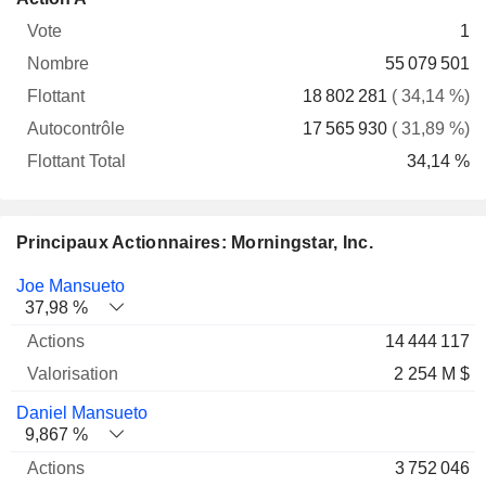
Vote
Nombre
Flottant
Autocontrôle
Total
1
55 079 501
18 802 281
( 34,14 %)
17 565 930
( 31,89 %)
34,14 %
Principaux Actionnaires: Morningstar, Inc.
Nom
Actions
%
Valorisation
Joe Mansueto
37,98 %
14 444 117
2 254 M $
Daniel Mansueto
9,867 %
3 752 046