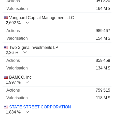
1 051 820
164 M $
Vanguard Capital Management LLC
2,602 %
989 467
154 M $
Two Sigma Investments LP
2,26 %
859 459
134 M $
BAMCO, Inc.
1,997 %
759 515
118 M $
STATE STREET CORPORATION
1,884 %