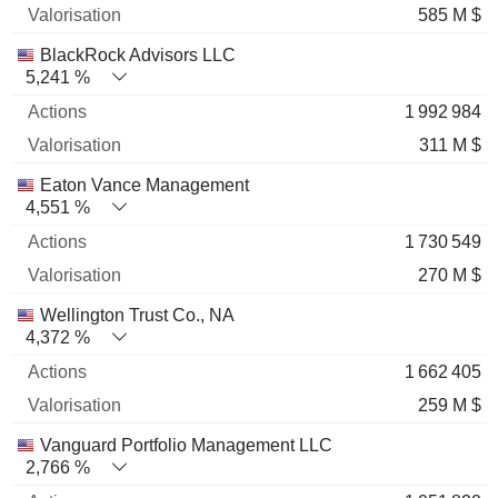
585 M $
BlackRock Advisors LLC
5,241 %
1 992 984
311 M $
Eaton Vance Management
4,551 %
1 730 549
270 M $
Wellington Trust Co., NA
4,372 %
1 662 405
259 M $
Vanguard Portfolio Management LLC
2,766 %