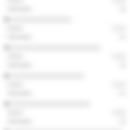
░ ░░░
░░
░░░░░░░░░░░░░░░░░░░
░ ░░░
░░
░░░░░░░░░░░░░░░░░░░░░░░░░░░░
░ ░░░
░░
░░░░░░░░░░░░░░░░░░░░░░░
░ ░░░
░░
░░░░░░░░░░░░░░░░░░░░░░░░░
░ ░░░
░░