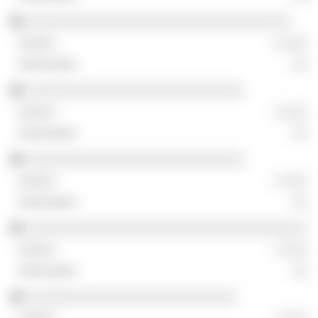
░░░░░░░░░░░░░░░░░░░░░░░░░░░░░░░░░░
░ ░░░
░░
░░░░░░░░░░░░░░░░░░░░░░░░░░░░
░ ░░░
░░
░░░░░░░░░░░░░░░░░░░░░░░░░░░░
░ ░░░
░░
░░░░░░░░░░░░░░░░░░░░░░░░░░░░░░░░░░░░
░ ░░░
░░
░░░░░░░░░░░░░░░░░░░░░░░░░░░