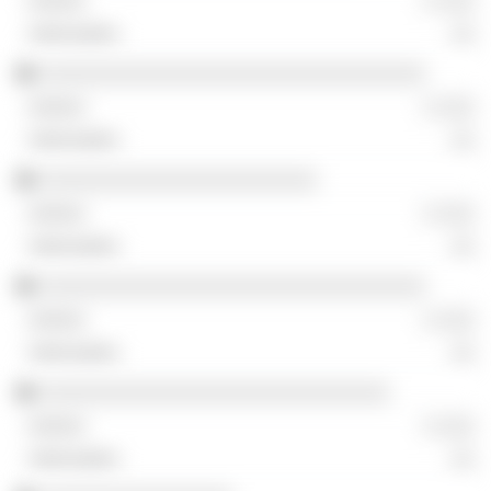
░ ░░░
░░
░░░░░░░░░░░░░░░░░░░░░░░░░░░░░░░░
░ ░░░
░░
░░░░░░░░░░░░░░░░░░░░░░░
░ ░░░
░░
░░░░░░░░░░░░░░░░░░░░░░░░░░░░░░░░
░ ░░░
░░
░░░░░░░░░░░░░░░░░░░░░░░░░░░░░
░ ░░░
░░