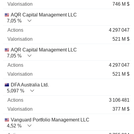
746 M $
AQR Capital Management LLC
7,05 %
4 297 047
521 M $
AQR Capital Management LLC
7,05 %
4 297 047
521 M $
DFA Australia Ltd.
5,097 %
3 106 481
377 M $
Vanguard Portfolio Management LLC
4,52 %