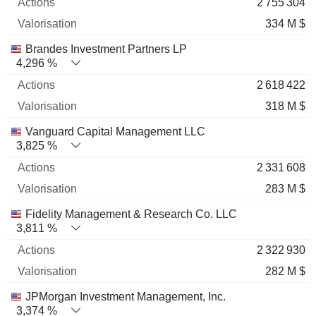
2 755 304
334 M $
Brandes Investment Partners LP
4,296 %
2 618 422
318 M $
Vanguard Capital Management LLC
3,825 %
2 331 608
283 M $
Fidelity Management & Research Co. LLC
3,811 %
2 322 930
282 M $
JPMorgan Investment Management, Inc.
3,374 %