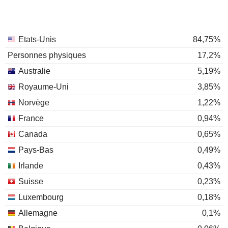
Etats-Unis
84,75%
Personnes physiques
17,2%
Australie
5,19%
Royaume-Uni
3,85%
Norvège
1,22%
France
0,94%
Canada
0,65%
Pays-Bas
0,49%
Irlande
0,43%
Suisse
0,23%
Luxembourg
0,18%
Allemagne
0,1%