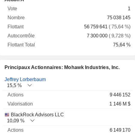
Vote
Nombre
Flottant
Autocontrôle
Total
1
75 038 145
56 759 641
( 75,64 %)
7 300 000
( 9,728 %)
75,64 %
Principaux Actionnaires: Mohawk Industries, Inc.
Nom
Actions
%
Valorisation
Jeffrey Lorberbaum
15,5 %
9 446 152
1 146 M $
BlackRock Advisors LLC
10,09 %
6 149 170