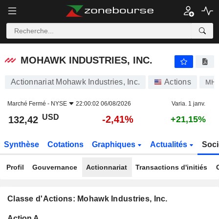
MOHAWK INDUSTRIES, INC.
132,42
$
-2,41%
MOHAWK INDUSTRIES, INC.
Actionnariat Mohawk Industries, Inc.
Actions
MH
Marché Fermé -
NYSE
22:00:02 06/08/2026
Varia. 1 janv.
USD
-2,41%
132,42
+21,15%
Synthèse
Cotations
Graphiques
Actualités
Soci
Profil
Gouvernance
Actionnariat
Transactions d'initiés
Classe d'Actions: Mohawk Industries, Inc.
Flottant
Action A