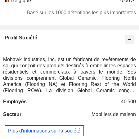
Belgique
0,06%
Danemark
0,04%
Basé sur les 1000 détentions les plus importantes
Autriche
0,04%
Mexique
0,03%
Profil Société
Suède
0,02%
Îles Cayman
0,01%
Mohawk Industries, Inc. est un fabricant de revêtements de
sol qui conçoit des produits destinés à embellir les espaces
résidentiels et commerciaux à travers le monde. Ses
divisions comprennent Global Ceramic, Flooring North
America (Flooring NA) et Flooring Rest of the World
(Flooring ROW). La division Global Ceramic conçoit,
fabrique, s'approvisionne, distribue et commercialise une
Employés
40 500
gamme de carreaux en céramique, en grès cérame et en
pierre naturelle destinés aux revêtements de sol et muraux
Secteur
Mobiliers de maison
dans les secteurs résidentiel et commercial. Le segment
Flooring NA conçoit, fabrique, s'approvisionne, distribue et
commercialise une gamme de revêtements de sol,
Plus d'informations sur la société
notamment de la moquette en rouleau, des dalles de