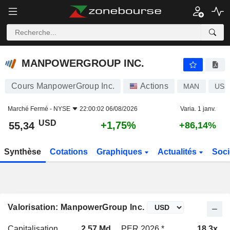
MANPOWERGROUP INC.
55,34
$
+1,75%
MANPOWERGROUP INC.
Cours ManpowerGroup Inc.
Actions
MAN
US5
Marché Fermé -
NYSE
22:00:02 06/08/2026
Varia. 1 janv.
USD
+1,75%
55,34
+86,14%
Synthèse
Cotations
Graphiques
Actualités
Soci
Valorisation: ManpowerGroup Inc.
Capitalisation
2,57 Md
PER 2026 *
18,3x