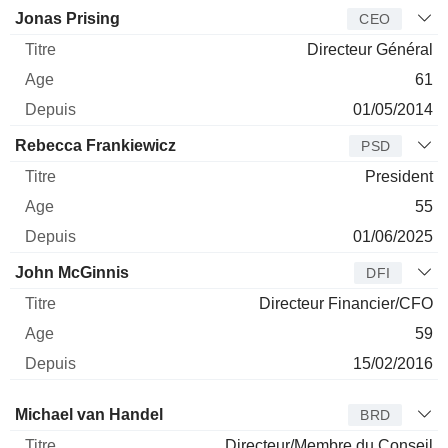
Dirigeant
Titre
Age
Depuis
Jonas Prising
CEO
Directeur Général
61
01/05/2014
Rebecca Frankiewicz
PSD
President
55
01/06/2025
John McGinnis
DFI
Directeur Financier/CFO
59
15/02/2016
Administrateur
Titre
Age
Depuis
Michael van Handel
BRD
Directeur/Membre du Conseil