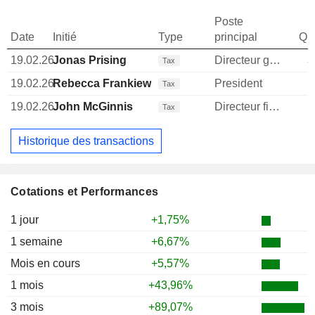
Poste
Date
Initié
Type
principal
Qua
19.02.26
Jonas Prising
Directeur general
3
Tax
19.02.26
Rebecca Frankiewicz
President
Tax
19.02.26
John McGinnis
Directeur financier
Tax
Historique des transactions
Cotations et Performances
1 jour
+1,75%
1 semaine
+6,67%
Mois en cours
+5,57%
1 mois
+43,96%
3 mois
+89,07%