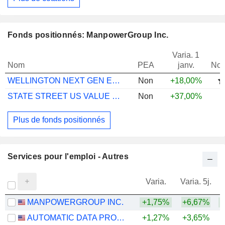
Fonds positionnés: ManpowerGroup Inc.
Varia. 1
Nom
PEA
janv.
Not
WELLINGTON NEXT GEN EDUCATION USD EN AC
Non
+18,00%
STATE STREET US VALUE SPOTLIGHT B USD
Non
+37,00%
Plus de fonds positionnés
Services pour l'emploi - Autres
Varia.
Varia. 5j.
MANPOWERGROUP INC.
+1,75%
+6,67%
+
AUTOMATIC DATA PROCESSING, INC.
+1,27%
+3,65%