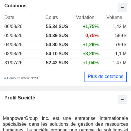
Cotations
Date
Cours
Variation
Volume
06/08/26
55.34 $US
+1,75%
1,42 M
05/08/26
54.39 $US
-0,75%
589 k
04/08/26
54.80 $US
+1,29%
799 k
03/08/26
54.10 $US
+3,20%
1,1 M
31/07/26
52.42 $US
+1,04%
1,47 M
Plus de cotations
Cours en différé NYSE
Profil Société
ManpowerGroup Inc. est une entreprise internationale
spécialisée dans les solutions de gestion des ressources
humaines. La société propose une gamme de solutions et