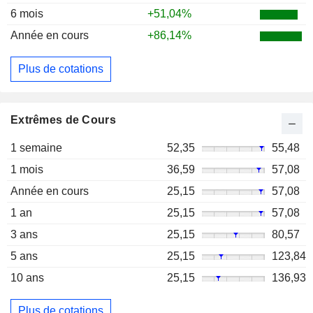
6 mois
+51,04%
Année en cours
+86,14%
Plus de cotations
Extrêmes de Cours
1 semaine
52,35
55,48
1 mois
36,59
57,08
Année en cours
25,15
57,08
1 an
25,15
57,08
3 ans
25,15
80,57
5 ans
25,15
123,84
10 ans
25,15
136,93
Plus de cotations