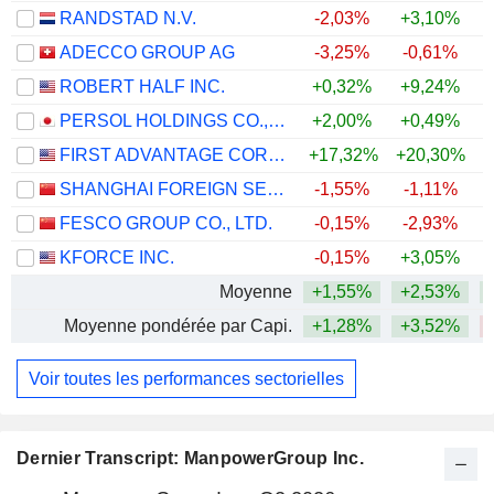
RANDSTAD N.V.
-2,03%
+3,10%
ADECCO GROUP AG
-3,25%
-0,61%
ROBERT HALF INC.
+0,32%
+9,24%
+
PERSOL HOLDINGS CO.,LTD.
+2,00%
+0,49%
FIRST ADVANTAGE CORPORATION
+17,32%
+20,30%
+
SHANGHAI FOREIGN SERVICE HOLDING GROUP CO., LTD.
-1,55%
-1,11%
FESCO GROUP CO., LTD.
-0,15%
-2,93%
KFORCE INC.
-0,15%
+3,05%
+
Moyenne
+1,55%
+2,53%
Moyenne pondérée par Capi.
+1,28%
+3,52%
Voir toutes les performances sectorielles
Dernier Transcript: ManpowerGroup Inc.