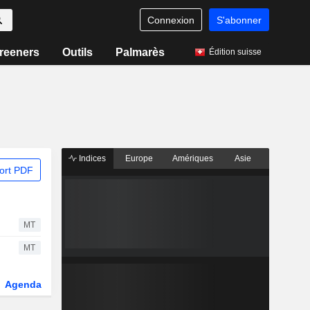
Connexion
S'abonner
reeners
Outils
Palmarès
Édition suisse
Indices
Europe
Amériques
Asie
ort PDF
MT
MT
Agenda
Secteur
Dérivés
Fonds et ETFs