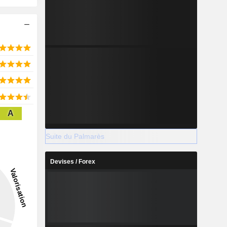
A
Suite du Palmarès
Devises / Forex