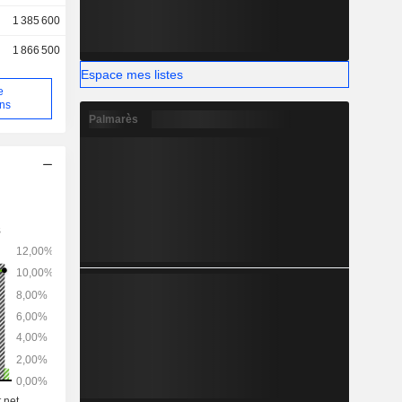
1 385 600
1 866 500
Espace mes listes
e
ons
Palmarès