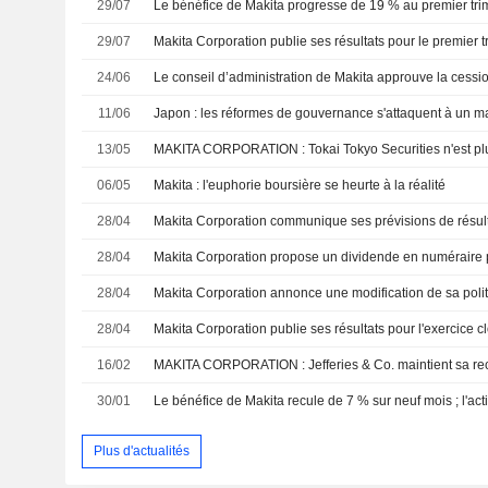
29/07
Le bénéfice de Makita progresse de 19 % au premier trim
29/07
24/06
11/06
13/05
MAKITA CORPORATION : Tokai Tokyo Securities n'est plu
06/05
Makita : l'euphorie boursière se heurte à la réalité
28/04
28/04
28/04
28/04
Makita Corporation publie ses résultats pour l'exercice 
16/02
MAKITA CORPORATION : Jefferies & Co. maintient sa re
30/01
Le bénéfice de Makita recule de 7 % sur neuf mois ; l'ac
Plus d'actualités