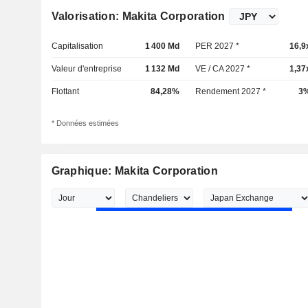
Valorisation: Makita Corporation
Capitalisation
1 400 Md
PER 2027 *
16,9
Valeur d'entreprise
1 132 Md
VE / CA 2027 *
1,37
Flottant
84,28%
Rendement 2027 *
3
* Données estimées
Graphique: Makita Corporation