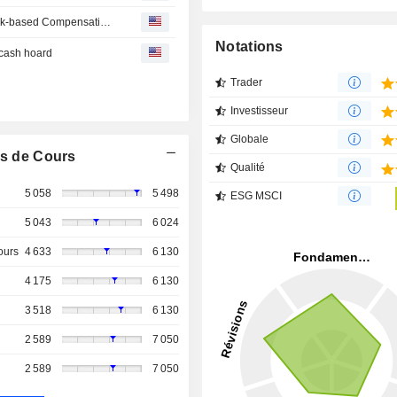
Makita Board Approves Treasury Share Disposal as Stock-based Compensation Plan
Notations
 cash hoard
Trader
Investisseur
Globale
s de Cours
Qualité
5 058
5 498
ESG MSCI
5 043
6 024
ours
4 633
6 130
4 175
6 130
3 518
6 130
2 589
7 050
2 589
7 050