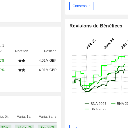
Consensus
Révisions de Bénéfices
. 1
v.
Notation
Position
00%
4.01M GBP
00%
4.01M GBP
ia. 5j.
Varia. 1an
Varia. 3ans
Capi.($)
,32%
+12,75%
+23,38%
8,89 Md