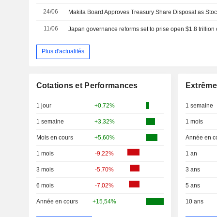
24/06
11/06
Japan governance reforms set to prise open $1.8 trillion
Plus d'actualités
Cotations et Performances
Extrême
1 jour
+0,72%
1 semaine
1 semaine
+3,32%
1 mois
Mois en cours
+5,60%
Année en c
1 mois
-9,22%
1 an
3 mois
-5,70%
3 ans
6 mois
-7,02%
5 ans
Année en cours
+15,54%
10 ans