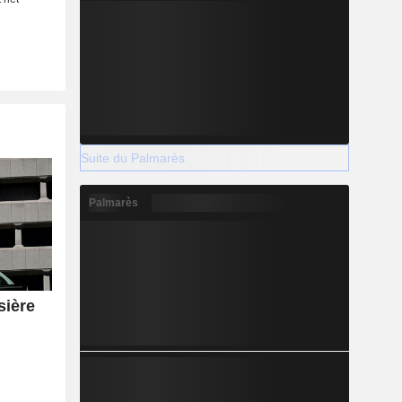
Suite du Palmarès
Palmarès
sière