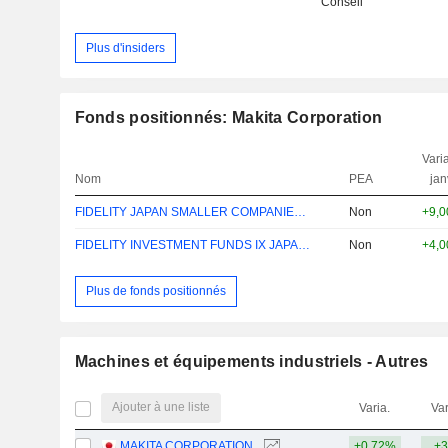
Conseil
Plus d'insiders
Fonds positionnés: Makita Corporation
Varia
Nom
PEA
jan
FIDELITY JAPAN SMALLER COMPANIES A ACC
Non
+9,
FIDELITY INVESTMENT FUNDS IX JAPAN W ACC
Non
+4,
Plus de fonds positionnés
Machines et équipements industriels - Autres
Ajouter à une liste
Varia.
Var
MAKITA CORPORATION
+0,72%
+3