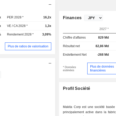
x
PER 2028 *
16,2x
Finances
x
VE / CA 2028 *
1,3x
2027 *
%
Rendement 2028 *
3,09%
Chiffre d'affaires
829 Md
Résultat net
82,86 Md
Plus de ratios de valorisation
Endettement Net
-268 Md
Plus de données
* Données
estimées
financières
Profil Société
Makita Corp est une société basée
principalement active dans la fabric