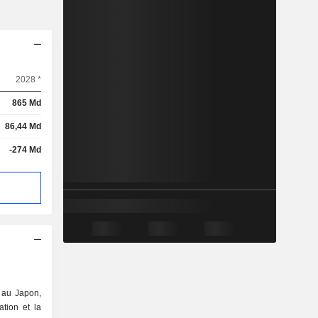
2028 *
865 Md
86,44 Md
-274 Md
 au Japon,
ation et la