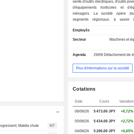
vente d'outils électriques, d'outils p
d'équipements horticoles et d'é
ménagers. La société opère da
segments régionaux, à savoir 
l'Europe, l'Amérique du Nord et l'Asie
Employés
fournit des produits de série au lithi
produits de série d'outils pneumatiq
Secteur
Machines et é
pression, des produits de 
dépoussiérage, des produits 
Agenda
29/09
Détachement de dividen
d'enclenchement sans fil et des p
série de préparation aux catastrophes
Plus d'informations sur la société
Cotations
Date
Cours
Variation
06/08/26
5 473.00
JPY
+0,72%
05/08/26
5 434.00 JPY
+2,72%
progressent, Makita chute
MT
04/08/26
5 290.00 JPY
+0,65%