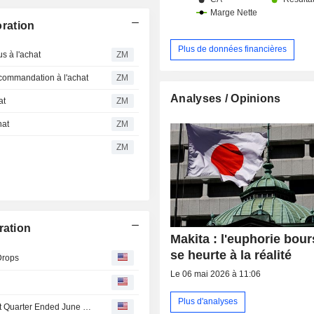
ration
Plus de données financières
s à l'achat
ZM
commandation à l'achat
ZM
Analyses / Opinions
at
ZM
hat
ZM
ZM
ration
Makita : l'euphorie bour
se heurte à la réalité
Drops
Le 06 mai 2026 à 11:06
Plus d'analyses
Makita Corporation Reports Earnings Results for the First Quarter Ended June 30, 2026