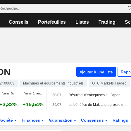
Conseils
Portefeuilles
Listes
Trading
Sc
ON
Ajouter à une liste
Rapp
2400003
Machines et équipements industriels
OTC Markets Traded
Varia. 5j.
Varia. 1 janv.
30/07
Résultats d'entreprises au Japon : Advantest et Hitachi progressent, Makita chute
+3,32%
+15,54%
29/07
Le bénéfice de Makita progresse de 19 % au premier trimestre fiscal
Société
Finances
Valorisation
Consensus
Ratings