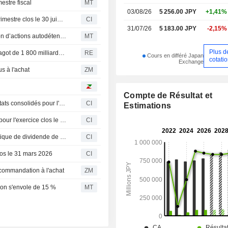
estre fiscal
MT
03/08/26
5 256.00 JPY
+1,41%
Makita Corporation publie ses résultats pour le premier trimestre clos le 30 juin 2026
CI
31/07/26
5 183.00 JPY
-2,15%
Le conseil d’administration de Makita approuve la cession d’actions autodétenues dans le cadre d’un plan de rémunération en actions
MT
Plus d
Japon : les réformes de gouvernance s'attaquent à un magot de 1 800 milliards de dollars
RE
Cours en différé Japan
cotati
Exchange
s à l'achat
ZM
Compte de Résultat et
Makita Corporation communique ses prévisions de résultats consolidés pour l'exercice clos le 31 mars 2027
CI
Estimations
Makita Corporation propose un dividende en numéraire pour l'exercice clos le 31 mars 2026, payable le 25 juin 2026 ; annonce ses prévisions de dividende pour la période intérimaire de l'exercice 2027
CI
Makita Corporation annonce une modification de sa politique de dividende de base
CI
clos le 31 mars 2026
CI
commandation à l'achat
ZM
tion s'envole de 15 %
MT