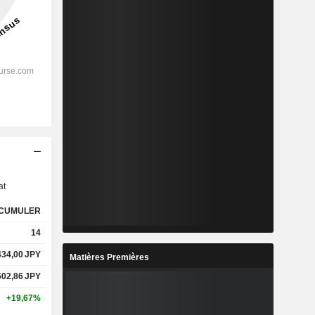
s
at
CUMULER
14
434,00
JPY
Matières Premières
502,86
JPY
+19,67%