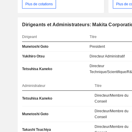
Plus de cotations
Plus de c
Dirigeants et Administrateurs: Makita Corporati
Dirigeant
Titre
Munetoshi Goto
President
Yukihiro Otsu
Directeur Administratif
Directeur
Tetsuhisa Kaneko
Technique/Scientifique/R
Administrateur
Titre
Directeur/Membre du
Tetsuhisa Kaneko
Conseil
Directeur/Membre du
Munetoshi Goto
Conseil
Directeur/Membre du
Takashi Tsuchiya