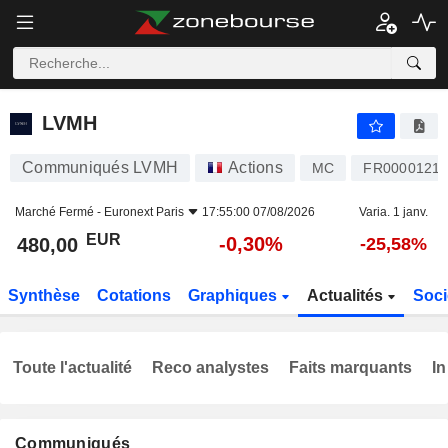
LVMH
480,00
€
-0,30%
LVMH
Communiqués LVMH
Actions
MC
FR0000121
Marché Fermé -
Euronext Paris
17:55:00 07/08/2026
Varia. 1 janv.
EUR
-0,30%
480,00
-25,58%
Synthèse
Cotations
Graphiques
Actualités
Soci
Toute l'actualité
Reco analystes
Faits marquants
In
Communiqués