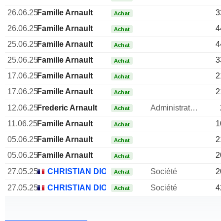
26.06.25
Famille Arnault
3
Achat
26.06.25
Famille Arnault
4
Achat
25.06.25
Famille Arnault
4
Achat
25.06.25
Famille Arnault
3
Achat
17.06.25
Famille Arnault
2
Achat
17.06.25
Famille Arnault
2
Achat
12.06.25
Frederic Arnault
Administrateur
Achat
11.06.25
Famille Arnault
1
Achat
05.06.25
Famille Arnault
2
Achat
05.06.25
Famille Arnault
2
Achat
27.05.25
CHRISTIAN DIOR SE
Société
2
Achat
27.05.25
CHRISTIAN DIOR SE
Société
4
Achat