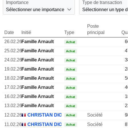
Importance
Type de transaction
Sélectionner une importance
Sélectionner un type d
Poste
Date
Initié
Type
principal
Qua
26.02.26
Famille Arnault
6
Achat
25.02.26
Famille Arnault
4
Achat
24.02.26
Famille Arnault
3
Achat
19.02.26
Famille Arnault
2
Achat
18.02.26
Famille Arnault
5
Achat
17.02.26
Famille Arnault
4
Achat
16.02.26
Famille Arnault
1
Achat
13.02.26
Famille Arnault
2
Achat
12.02.26
CHRISTIAN DIOR SE
Société
9
Achat
11.02.26
CHRISTIAN DIOR SE
Société
8
Achat