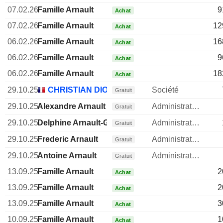
07.02.26
Famille Arnault
9
Achat
07.02.26
Famille Arnault
12
Achat
06.02.26
Famille Arnault
16
Achat
06.02.26
Famille Arnault
9
Achat
06.02.26
Famille Arnault
18
Achat
29.10.25
CHRISTIAN DIOR SE
Société
Gratuit
29.10.25
Alexandre Arnault
Administrateur
Gratuit
29.10.25
Delphine Arnault-Gancia
Administrateur
Gratuit
29.10.25
Frederic Arnault
Administrateur
Gratuit
29.10.25
Antoine Arnault
Administrateur
Gratuit
13.09.25
Famille Arnault
2
Achat
13.09.25
Famille Arnault
2
Achat
13.09.25
Famille Arnault
3
Achat
10.09.25
Famille Arnault
1
Achat