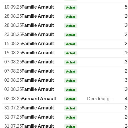
10.09.25
Famille Arnault
5
Achat
28.08.25
Famille Arnault
2
Achat
28.08.25
Famille Arnault
2
Achat
23.08.25
Famille Arnault
2
Achat
15.08.25
Famille Arnault
2
Achat
15.08.25
Famille Arnault
1
Achat
07.08.25
Famille Arnault
3
Achat
07.08.25
Famille Arnault
2
Achat
02.08.25
Famille Arnault
3
Achat
02.08.25
Famille Arnault
2
Achat
02.08.25
Bernard Arnault
Directeur general
4
Achat
31.07.25
Famille Arnault
2
Achat
31.07.25
Famille Arnault
2
Achat
31.07.25
Famille Arnault
2
Achat