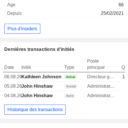
66
25/02/2021
Plus d'insiders
Dernières transactions d'initiés
Poste
Date
Initié
Type
principal
Qua
06.08.26
Kathleen Johnson
Directeur general
10
Achat
05.08.26
John Hinshaw
Administrateur
2
Gratuit
04.08.26
John Hinshaw
Administrateur
Autre
Historique des transactions