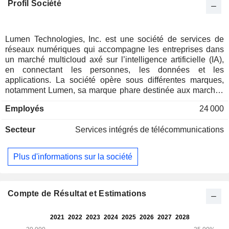
Profil Société
Lumen Technologies, Inc. est une société de services de
réseaux numériques qui accompagne les entreprises dans
un marché multicloud axé sur l’intelligence artificielle (IA),
en connectant les personnes, les données et les
applications. La société opère sous différentes marques,
notamment Lumen, sa marque phare destinée aux marchés
des entreprises et de gros, qui comprend notamment son
Employés
24 000
architecture réseau PCF, les produits Lumen Digital et ses
services prioritaires, parmi lesquels Edge, Network-as-a-
Secteur
Services intégrés de télécommunications
Service et la cybersécurité ; la marque CenturyLink fournit
principalement des services de communication sur cuivre
destinés au grand public, tandis que Black Lotus Labs
Plus d'informations sur la société
constitue sa branche dédiée à la recherche et au
renseignement en matière de cybermenaces. La société est
une plateforme de réseau à la demande qui aide les
entreprises à connecter leurs clouds, leurs sites, leurs
Compte de Résultat et Estimations
partenaires et leurs charges de travail d’IA. Les services de
la société couvrent l’infrastructure, la connectivité et la
sécurité. Ses services d’infrastructure comprennent