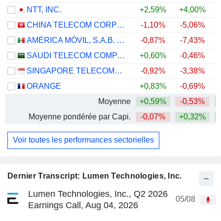
NTT, INC.
+2,59%
+4,00%
CHINA TELECOM CORPORATION LIMITED
-1,10%
-5,06%
AMÉRICA MÓVIL, S.A.B. DE C.V.
-0,87%
-7,43%
+
SAUDI TELECOM COMPANY
+0,60%
-0,46%
SINGAPORE TELECOMMUNICATIONS LIMITED
-0,92%
-3,38%
ORANGE
+0,83%
-0,69%
+
Moyenne
+0,59%
-0,53%
Moyenne pondérée par Capi.
-0,07%
+0,32%
Voir toutes les performances sectorielles
Dernier Transcript: Lumen Technologies, Inc.
Lumen Technologies, Inc., Q2 2026
05/08
Earnings Call, Aug 04, 2026