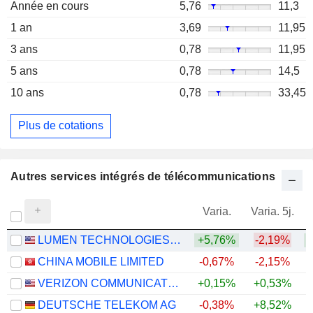
Année en cours
5,76
11,3
1 an
3,69
11,95
3 ans
0,78
11,95
5 ans
0,78
14,5
10 ans
0,78
33,45
Plus de cotations
Autres services intégrés de télécommunications
Varia.
Varia. 5j.
LUMEN TECHNOLOGIES, INC.
+5,76%
-2,19%
+
CHINA MOBILE LIMITED
-0,67%
-2,15%
VERIZON COMMUNICATIONS, INC.
+0,15%
+0,53%
DEUTSCHE TELEKOM AG
-0,38%
+8,52%