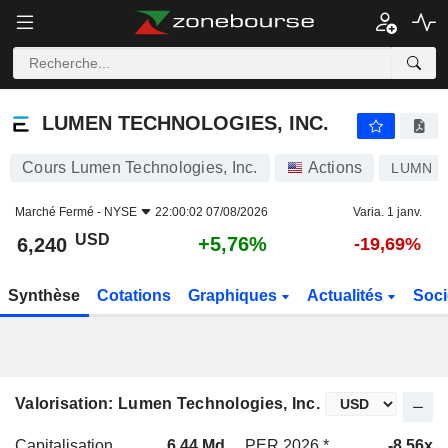
LUMEN TECHNOLOGIES, INC.
6,240
$
+5,76%
LUMEN TECHNOLOGIES, INC.
Cours Lumen Technologies, Inc.
Actions
LUMN
Marché Fermé -
NYSE
22:00:02 07/08/2026
Varia. 1 janv.
USD
+5,76%
6,240
-19,69%
Synthèse
Cotations
Graphiques
Actualités
Soci
Valorisation: Lumen Technologies, Inc.
Capitalisation
6,44 Md
PER 2026 *
-8,56x