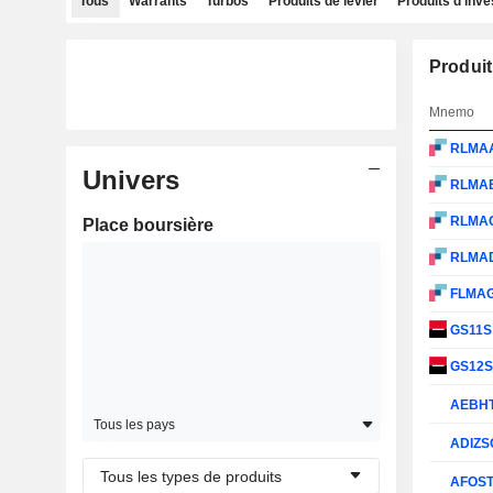
Tous
Warrants
Turbos
Produits de levier
Produits d'inv
Produit
Mnemo
RLMA
Univers
RLMA
RLMA
Place boursière
RLMA
FLMA
GS11
GS12
AEBH
Tous les pays
ADIZS
Tous les types de produits
AFOS