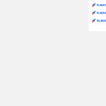
FLMA
FLMA
RLMA