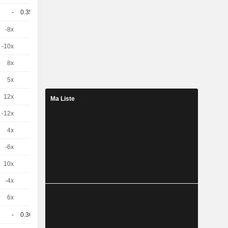
-
0.352
-
USD
-8x
1
-
CHF
-10x
1
-
CHF
8x
1
-
CHF
5x
1
-
CHF
12x
1
-
CHF
Ma Liste
-12x
1
-
CHF
4x
1
-
CHF
-6x
1
-
CHF
10x
1
-
CHF
-4x
1
-
CHF
6x
1
-
CHF
-
0.363
-
USD