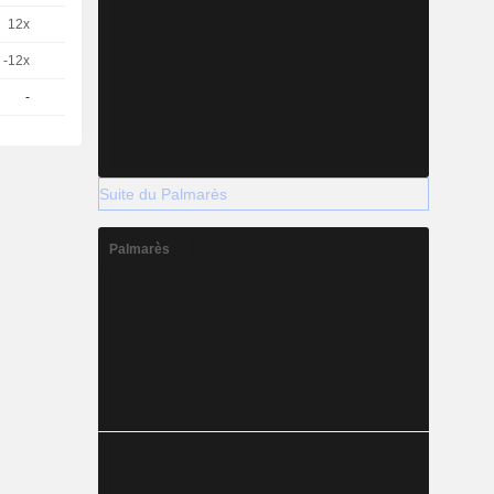
12x
1
-
CHF
-12x
1
-
CHF
-
1
-
USD
Suite du Palmarès
Palmarès