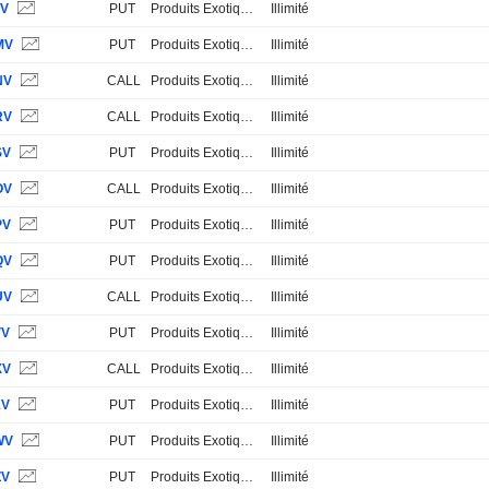
TV
PUT
Produits Exotiques
Illimité
MV
PUT
Produits Exotiques
Illimité
NV
CALL
Produits Exotiques
Illimité
RV
CALL
Produits Exotiques
Illimité
SV
PUT
Produits Exotiques
Illimité
OV
CALL
Produits Exotiques
Illimité
PV
PUT
Produits Exotiques
Illimité
QV
PUT
Produits Exotiques
Illimité
UV
CALL
Produits Exotiques
Illimité
VV
PUT
Produits Exotiques
Illimité
XV
CALL
Produits Exotiques
Illimité
1V
PUT
Produits Exotiques
Illimité
WV
PUT
Produits Exotiques
Illimité
ZV
PUT
Produits Exotiques
Illimité