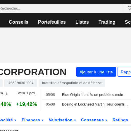
Conseils
Portefeuilles
Listes
Trading
Sc
CORPORATION
Ajouter à une liste
Rapp
US5398301094
Industrie aérospatiale et de défense
ia. 5j.
Varia. 1 janv.
05/08
Blue Origin identifie un problème moteur comme cause de l'explosion de New Glenn
,48%
+19,42%
05/08
Boeing et Lockheed Martin : leur coentreprise cherche à lever 500 millions de dollars via un placement privé obligataire
Société
Finances
Valorisation
Consensus
Ratings