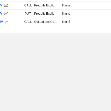
YV
CALL
Produits Exotiques
Illimité
0V
PUT
Produits Exotiques
Illimité
EV
CALL
Obligations Convertibles
Illimité