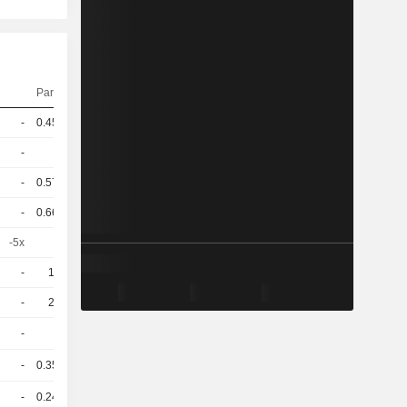
Parité
Cours
-
0.452
-
USD
-
1
-
USD
-
0.578
-
USD
-
0.668
-
USD
-5x
1
-
CHF
-
10
-
EUR
-
20
-
EUR
-
1
-
CHF
-
0.351
-
USD
-
0.243
-
USD