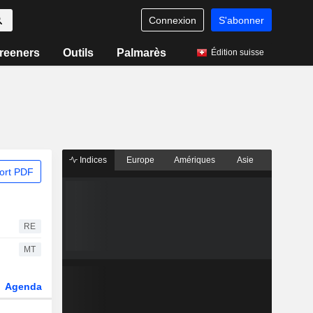
Connexion
S'abonner
reeners
Outils
Palmarès
Édition suisse
Indices
Europe
Amériques
Asie
ort PDF
RE
MT
Agenda
Secteur
Dérivés
Fonds et ETFs