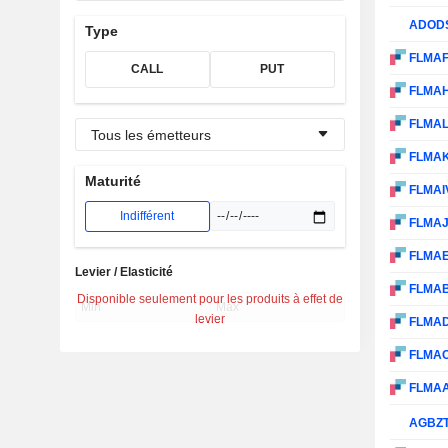
ADOD
Type
FLMA
CALL
PUT
FLMA
FLMA
Tous les émetteurs
FLMA
Maturité
FLMAI
Indifférent
FLMA
FLMA
Levier / Elasticité
FLMA
Disponible seulement pour les produits à effet de
levier
FLMA
FLMA
FLMA
AGBZ