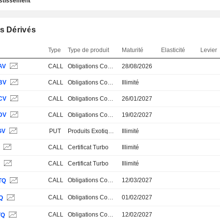
estissement
s Dérivés
Type
Type de produit
Maturité
Elasticité
Levier
AV
CALL
Obligations Convertibles
28/08/2026
BV
CALL
Obligations Convertibles
Illimité
CV
CALL
Obligations Convertibles
26/01/2027
DV
CALL
Obligations Convertibles
19/02/2027
GV
PUT
Produits Exotiques
Illimité
S
CALL
Certificat Turbo
Illimité
S
CALL
Certificat Turbo
Illimité
CALL
Obligations Convertibles
12/03/2027
TQ
CALL
Obligations Convertibles
01/02/2027
Q
CALL
Obligations Convertibles
12/02/2027
TQ