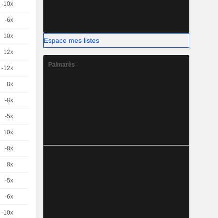
-10x
1
-
CHF
-6x
1
-
CHF
10x
1
-
CHF
Espace mes listes
12x
1
-
CHF
Palmarès
-12x
1
-
CHF
8x
1
-
CHF
-8x
1
-
CHF
-5x
1
-
CHF
10x
1
-
CHF
-8x
1
-
CHF
8x
1
-
CHF
-5x
1
-
CHF
-6x
1
-
CHF
-10x
1
-
CHF