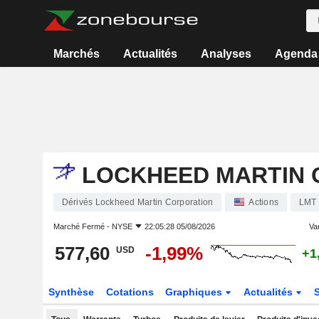
Marchés
Actualités
Analyses
Agenda
LOCKHEED MARTIN 
Dérivés Lockheed Martin Corporation
Actions
LMT
Marché Fermé -
NYSE
22:05:28 05/08/2026
Var
577,60
-1,99%
USD
+1
Synthèse
Cotations
Graphiques
Actualités