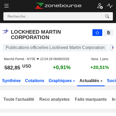
LOCKHEED MARTIN CORPORATION
582,85
$
+0,91%
LOCKHEED MARTIN
CORPORATION
Publications officielles Lockheed Martin Corporation
Marché Fermé -
NYSE
22:04:28 06/08/2026
Varia. 1 janv.
USD
+0,91%
582,85
+20,51%
Synthèse
Cotations
Graphiques
Actualités
Soci
Toute l'actualité
Reco analystes
Faits marquants
In