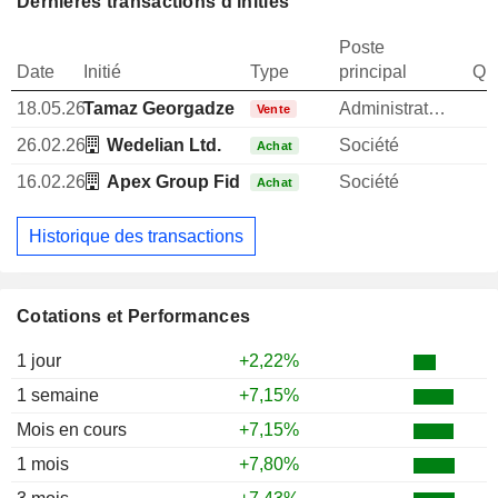
Dernières transactions d'initiés
Poste
Date
Initié
Type
principal
Qua
18.05.26
Tamaz Georgadze
Administrateur
Vente
26.02.26
Wedelian Ltd.
Société
Achat
16.02.26
Apex Group Fiduciary Services (UK) Ltd.
Société
Achat
Historique des transactions
Cotations et Performances
1 jour
+2,22%
1 semaine
+7,15%
Mois en cours
+7,15%
1 mois
+7,80%