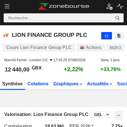
LION FINANCE GROUP PLC
12 440,00
p
+2,22%
LION FINANCE GROUP PLC
Cours Lion Finance Group PLC
Actions
BGEO
Marché Fermé -
London S.E.
17:35:25 07/08/2026
Varia. 1 janv.
GBX
+2,22%
12 440,00
+33,76%
Synthèse
Cotations
Graphiques
Actualités
Soci
Valorisation: Lion Finance Group PLC
Capitalisation
18,63 Md
PER 2026 *
7,75x