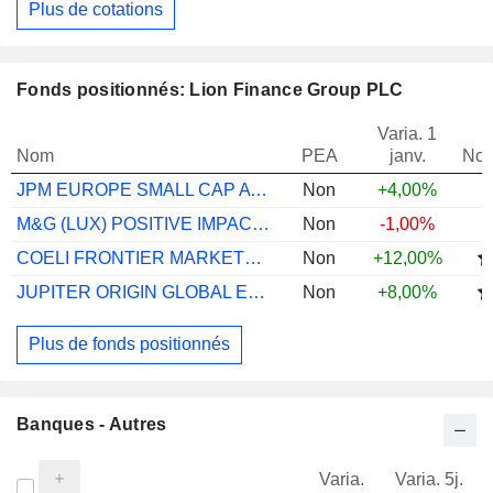
Plus de cotations
Fonds positionnés: Lion Finance Group PLC
Varia. 1
Nom
PEA
janv.
Not
JPM EUROPE SMALL CAP A DIST EUR
Non
+4,00%
M&G (LUX) POSITIVE IMPACT LI EUR ACC
Non
-1,00%
COELI FRONTIER MARKETS I SEK
Non
+12,00%
JUPITER ORIGIN GLOBAL EM IRL U2 GBP ACC
Non
+8,00%
Plus de fonds positionnés
Banques - Autres
Varia.
Varia. 5j.