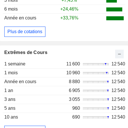
3 mois
+7,43%
6 mois
+24,46%
Année en cours
+33,76%
Plus de cotations
Extrêmes de Cours
1 semaine
11 600
12 540
1 mois
10 960
12 540
Année en cours
8 880
12 540
1 an
6 905
12 540
3 ans
3 055
12 540
5 ans
960
12 540
10 ans
690
12 540