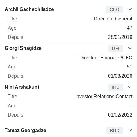
Dirigeant
Titre
Age
Depuis
Archil Gachechiladze
CEO
Directeur Général
47
28/01/2019
Giorgi Shagidze
DFI
Directeur Financier/CFO
51
01/03/2026
Nini Arshakuni
IRC
Investor Relations Contact
-
01/02/2022
Administrateur
Titre
Age
Depuis
Tamaz Georgadze
BRD