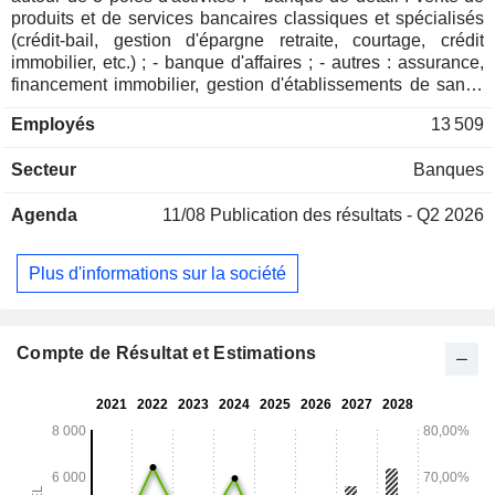
produits et de services bancaires classiques et spécialisés
(crédit-bail, gestion d'épargne retraite, courtage, crédit
immobilier, etc.) ; - banque d'affaires ; - autres : assurance,
financement immobilier, gestion d'établissements de santé,
etc. A fin 2025, le groupe gère 38,6 MdsGEL d'encours de
Employés
13 509
dépôts et 40,1 MdsGEL d'encours de crédits. La
commercialisation des produits et services est assurée au
Secteur
Banques
travers d'un réseau de 214 agences implantées en Géorgie
(189) et en Arménie (25). La répartition géographique du
Agenda
11/08
Publication des résultats - Q2 2026
PNB est la suivante : Géorgie (72,7%), Arménie (25,1%) et
autres (2,2%).
Plus d'informations sur la société
Compte de Résultat et Estimations