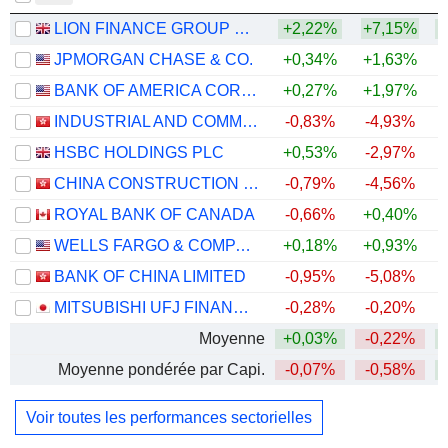
LION FINANCE GROUP PLC
+2,22%
+7,15%
+
JPMORGAN CHASE & CO.
+0,34%
+1,63%
+
BANK OF AMERICA CORPORATION
+0,27%
+1,97%
+
INDUSTRIAL AND COMMERCIAL BANK OF CHINA LIMITED
-0,83%
-4,93%
+
HSBC HOLDINGS PLC
+0,53%
-2,97%
+
CHINA CONSTRUCTION BANK CORPORATION
-0,79%
-4,56%
ROYAL BANK OF CANADA
-0,66%
+0,40%
+
WELLS FARGO & COMPANY
+0,18%
+0,93%
+
BANK OF CHINA LIMITED
-0,95%
-5,08%
+
MITSUBISHI UFJ FINANCIAL GROUP, INC.
-0,28%
-0,20%
+
Moyenne
+0,03%
-0,22%
+
Moyenne pondérée par Capi.
-0,07%
-0,58%
+
Voir toutes les performances sectorielles