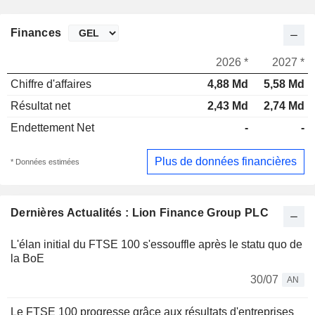
Finances
2026 *
2027 *
Chiffre d'affaires
4,88 Md
5,58 Md
Résultat net
2,43 Md
2,74 Md
Endettement Net
-
-
Plus de données financières
* Données estimées
Dernières Actualités : Lion Finance Group PLC
L'élan initial du FTSE 100 s'essouffle après le statu quo de
la BoE
30/07
AN
Le FTSE 100 progresse grâce aux résultats d'entreprises