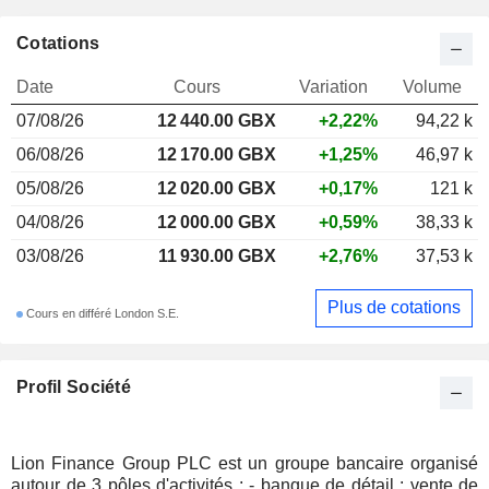
Cotations
Date
Cours
Variation
Volume
07/08/26
12 440.00 GBX
+2,22%
94,22 k
06/08/26
12 170.00 GBX
+1,25%
46,97 k
05/08/26
12 020.00 GBX
+0,17%
121 k
04/08/26
12 000.00 GBX
+0,59%
38,33 k
03/08/26
11 930.00 GBX
+2,76%
37,53 k
Plus de cotations
Cours en différé London S.E.
Profil Société
Lion Finance Group PLC est un groupe bancaire organisé
autour de 3 pôles d'activités : - banque de détail : vente de