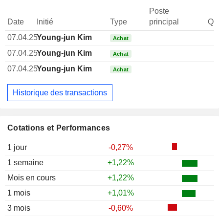
Poste
Date
Initié
Type
principal
Qua
07.04.25
Young-jun Kim
Achat
07.04.25
Young-jun Kim
Achat
07.04.25
Young-jun Kim
Achat
Historique des transactions
Cotations et Performances
1 jour
-0,27%
1 semaine
+1,22%
Mois en cours
+1,22%
1 mois
+1,01%
3 mois
-0,60%