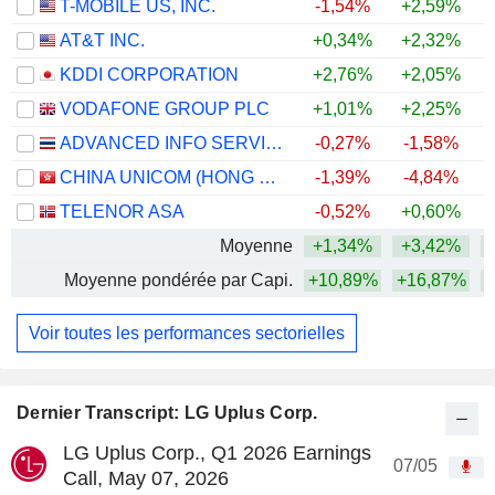
T-MOBILE US, INC.
-1,54%
+2,59%
AT&T INC.
+0,34%
+2,32%
KDDI CORPORATION
+2,76%
+2,05%
+
VODAFONE GROUP PLC
+1,01%
+2,25%
+
ADVANCED INFO SERVICE
-0,27%
-1,58%
+
CHINA UNICOM (HONG KONG) LIMITED
-1,39%
-4,84%
TELENOR ASA
-0,52%
+0,60%
Moyenne
+1,34%
+3,42%
Moyenne pondérée par Capi.
+10,89%
+16,87%
Voir toutes les performances sectorielles
Dernier Transcript: LG Uplus Corp.
LG Uplus Corp., Q1 2026 Earnings
07/05
Call, May 07, 2026