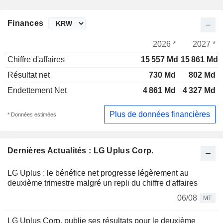
Finances
2026 *
2027 *
Chiffre d'affaires
15 557 Md
15 861 Md
Résultat net
730 Md
802 Md
Endettement Net
4 861 Md
4 327 Md
Plus de données financières
* Données estimées
Dernières Actualités : LG Uplus Corp.
LG Uplus : le bénéfice net progresse légèrement au
deuxième trimestre malgré un repli du chiffre d'affaires
06/08
MT
LG Uplus Corp. publie ses résultats pour le deuxième