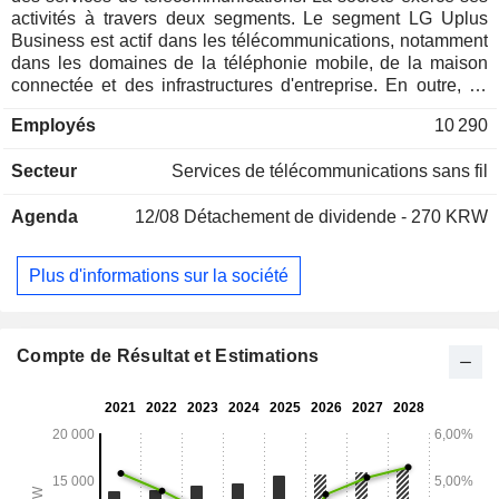
activités à travers deux segments. Le segment LG Uplus
Business est actif dans les télécommunications, notamment
dans les domaines de la téléphonie mobile, de la maison
connectée et des infrastructures d'entreprise. En outre, ce
segment exerce également des activités de vente de
Employés
10 290
terminaux. Le segment LG HelloVision Business exerce des
activités de diffusion par câble qui fournissent des services
Secteur
Services de télécommunications sans fil
de diffusion et de communication, de télévision par câble
(TV), d’Internet haut débit, de voix sur IP (VoIP), de publicité
Agenda
12/08
Détachement de dividende - 270 KRW
et d’opérateur de réseau mobile virtuel (MVNO). Ce segment
exerce également des activités de vente de terminaux.
Plus d'informations sur la société
Compte de Résultat et Estimations