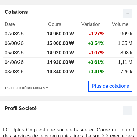
Cotations
Date
Cours
Variation
Volume
07/08/26
14 960.00 ₩
-0,27%
909 k
06/08/26
15 000.00 ₩
+0,54%
1,35 M
05/08/26
14 920.00 ₩
-0,07%
898 k
04/08/26
14 930.00 ₩
+0,61%
1,11 M
03/08/26
14 840.00 ₩
+0,41%
726 k
Plus de cotations
Cours en clôture Korea S.E.
Profil Société
LG Uplus Corp est une société basée en Corée qui fournit
des services de télécommunications. La société exerce ses