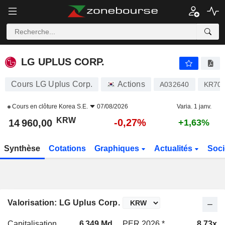
LG UPLUS CORP.
14 960,00
₩
-0,27%
LG UPLUS CORP.
Cours LG Uplus Corp.
Actions
A032640
KR703
Cours en clôture
Korea S.E.
07/08/2026
Varia. 1 janv.
KRW
-0,27%
14 960,00
+1,63%
Synthèse
Cotations
Graphiques
Actualités
Soci
Valorisation: LG Uplus Corp.
Capitalisation
6 349 Md
PER 2026 *
8,73x