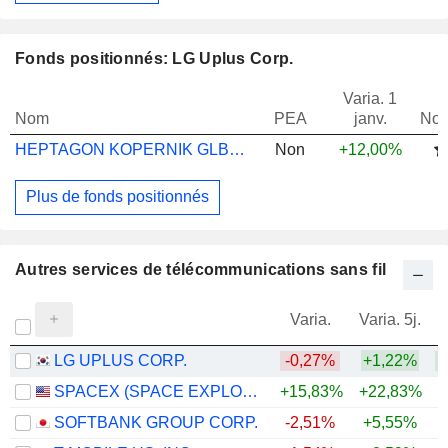
Fonds positionnés: LG Uplus Corp.
Varia. 1
Nom
PEA
janv.
Not
HEPTAGON KOPERNIK GLB ALLCP EQ Z $ ACC
Non
+12,00%
Plus de fonds positionnés
Autres services de télécommunications sans fil
Varia.
Varia. 5j.
LG UPLUS CORP.
-0,27%
+1,22%
SPACEX (SPACE EXPLORATION TECHNOLOGIES)
+15,83%
+22,83%
SOFTBANK GROUP CORP.
-2,51%
+5,55%
+