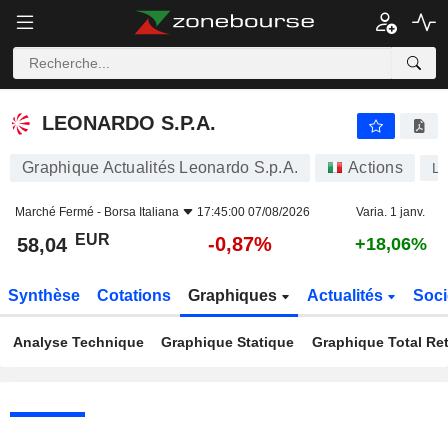
LEONARDO S.P.A.
58,04
€
-0,87%
LEONARDO S.P.A.
Graphique Actualités Leonardo S.p.A.
Actions
L
Marché Fermé -
Borsa Italiana
17:45:00 07/08/2026
Varia. 1 janv.
EUR
-0,87%
58,04
+18,06%
Synthèse
Cotations
Graphiques
Actualités
Soci
Analyse Technique
Graphique Statique
Graphique Total Re