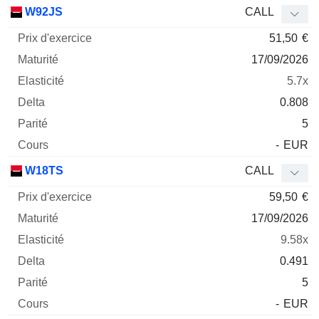
Prix
W92JS
CALL
d'exercice
Maturité
Elasticité
Delta
51,50
€
Mnemo
Type
Parité
17/09/2026
5.7x
0.808
5
-
EUR
W18TS
CALL
59,50
€
17/09/2026
9.58x
0.491
5
-
EUR