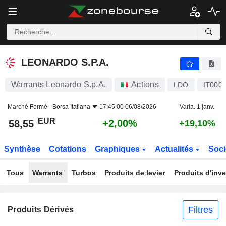
LEONARDO S.P.A.
58,55
€
+2,00%
LEONARDO S.P.A.
Warrants Leonardo S.p.A.
Actions
LDO
IT000
Marché Fermé -
Borsa Italiana
17:45:00 06/08/2026
Varia. 1 janv.
EUR
+2,00%
58,55
+19,10%
Synthèse
Cotations
Graphiques
Actualités
Soci
Tous
Warrants
Turbos
Produits de levier
Produits d'inv
Filtres
Produits Dérivés