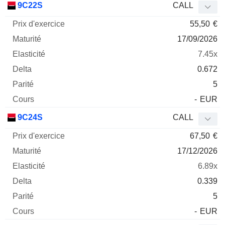
9C22S
CALL
55,50
€
17/09/2026
7.45x
0.672
5
-
EUR
9C24S
CALL
67,50
€
17/12/2026
6.89x
0.339
5
-
EUR