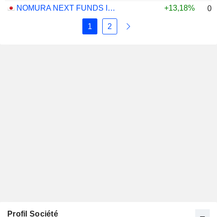
NOMURA NEXT FUNDS INTERNATIONAL EQUITY MSCI-KOKUSAI (UNHEDGED) ETF - JPY
+13,18%
0,
1
2
Profil Société