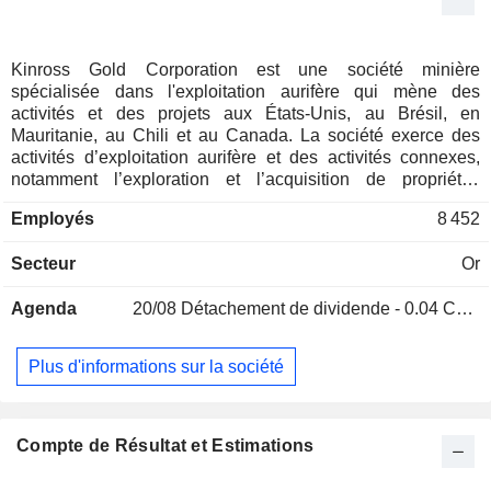
Kinross Gold Corporation est une société minière
spécialisée dans l'exploitation aurifère qui mène des
activités et des projets aux États-Unis, au Brésil, en
Mauritanie, au Chili et au Canada. La société exerce des
activités d’exploitation aurifère et des activités connexes,
notamment l’exploration et l’acquisition de propriétés
aurifères, l’extraction et le traitement de minerais aurifères,
Employés
8 452
ainsi que la remise en état de sites d’exploitation aurifère.
Ses activités et projets comprennent notamment Fort Knox,
Secteur
Or
Round Mountain, Bald Mountain, Manh Choh, Paracatu, La
Coipa, Tasiast et le projet Great Bear. Fort Knox est une
Agenda
20/08
Détachement de dividende - 0.04 CAD
mine d’or à ciel ouvert située près de la ville de Fairbanks,
en Alaska. Round Mountain est une mine à ciel ouvert
située au Nevada. Paracatu est une exploitation phare
Plus d'informations sur la société
située près de la ville de Paracatu, dans la région
brésilienne du Minas Gerais. La mine de Tasiast est une
exploitation à ciel ouvert située dans le nord-ouest de la
Mauritanie. La mine de La Coipa est située dans la région
Compte de Résultat et Estimations
d’Atacama, au Chili. Great Bear est un projet de
développement au Canada.