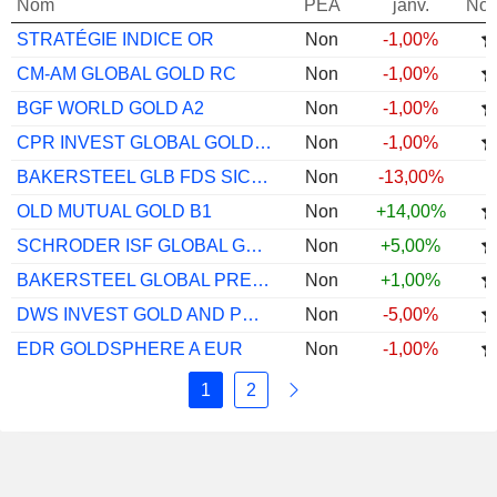
Nom
PEA
janv.
Not
STRATÉGIE INDICE OR
Non
-1,00%
CM-AM GLOBAL GOLD RC
Non
-1,00%
BGF WORLD GOLD A2
Non
-1,00%
CPR INVEST GLOBAL GOLD MINES I EUR ACC
Non
-1,00%
BAKERSTEEL GLB FDS SICAV- ELCTM S EUR
Non
-13,00%
OLD MUTUAL GOLD B1
Non
+14,00%
SCHRODER ISF GLOBAL GOLD A ACC USD
Non
+5,00%
BAKERSTEEL GLOBAL PRECIOUS METALS D EUR
Non
+1,00%
DWS INVEST GOLD AND PREC MTL EQS LD
Non
-5,00%
EDR GOLDSPHERE A EUR
Non
-1,00%
1
2