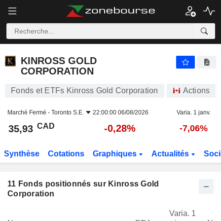
KINROSS GOLD CORPORATION
35,93
$
-0,28%
KINROSS GOLD
CORPORATION
Fonds et ETFs Kinross Gold Corporation
Actions
Marché Fermé -
Toronto S.E.
22:00:00 06/08/2026
Varia. 1 janv.
CAD
-0,28%
35,93
-7,06%
Synthèse
Cotations
Graphiques
Actualités
Soci
11
Fonds positionnés sur Kinross Gold
Corporation
Varia. 1