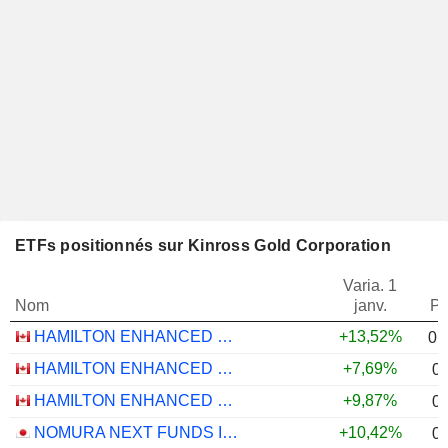
ETFs positionnés sur Kinross Gold Corporation
Varia. 1
Nom
janv.
Po
HAMILTON ENHANCED MULTI-SECTOR COVERED CALL ETF - CAD
+13,52%
0,
HAMILTON ENHANCED U.S. COVERED CALL ETF - CAD HEDGED
+7,69%
0
HAMILTON ENHANCED U.S. COVERED CALL ETF - USD
+9,87%
0
NOMURA NEXT FUNDS INTERNATIONAL EQUITY MSCI-KOKUSAI (YEN-HEDGED) ETF - JPY
+10,42%
0