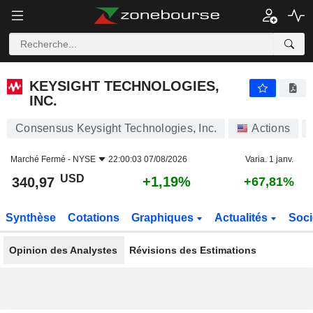
KEYSIGHT TECHNOLOGIES, INC.
340,97
$
+1,19%
KEYSIGHT TECHNOLOGIES,
INC.
Consensus Keysight Technologies, Inc.
Actions
Marché Fermé -
NYSE
22:00:03 07/08/2026
Varia. 1 janv.
USD
+1,19%
340,97
+67,81%
Synthèse
Cotations
Graphiques
Actualités
Soci
Opinion des Analystes
Révisions des Estimations