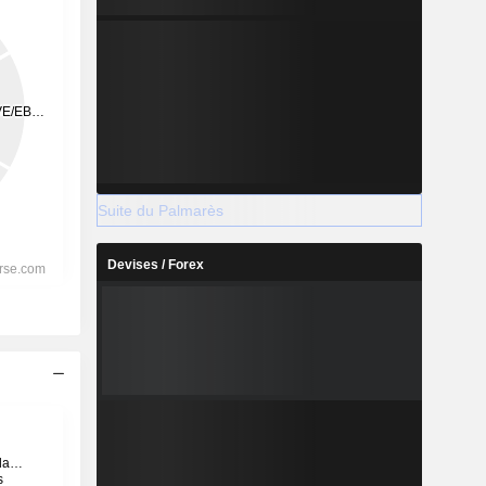
Suite du Palmarès
Devises / Forex