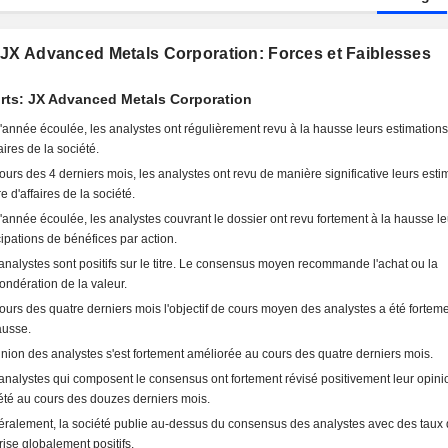
 JX Advanced Metals Corporation: Forces et Faiblesses
rts: JX Advanced Metals Corporation
l'année écoulée, les analystes ont régulièrement revu à la hausse leurs estimations 
aires de la société.
ours des 4 derniers mois, les analystes ont revu de manière significative leurs esti
re d'affaires de la société.
l'année écoulée, les analystes couvrant le dossier ont revu fortement à la hausse le
cipations de bénéfices par action.
analystes sont positifs sur le titre. Le consensus moyen recommande l'achat ou la
ondération de la valeur.
ours des quatre derniers mois l'objectif de cours moyen des analystes a été forteme
ausse.
inion des analystes s'est fortement améliorée au cours des quatre derniers mois.
analystes qui composent le consensus ont fortement révisé positivement leur opini
été au cours des douzes derniers mois.
ralement, la société publie au-dessus du consensus des analystes avec des taux
rise globalement positifs.