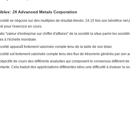
ibles: JX Advanced Metals Corporation
ociété se négocie sur des multiples de résultat élevés: 24.15 fois son bénéfice net 
mé pour l'exercice en cours.
tio "valeur d'entreprise sur chiffre d'affaires" de la société la situe parmi les société
es à l'échelle mondiale.
ociété apparaît fortement valorisée compte tenu de la taille de son bilan.
ociété est fortement valorisée compte tenu des flux de trésorerie générés par son act
objectifs de cours des différents analystes qui composent le consensus diffèrent d
rtante. Cela traduit des appréciations différentes et/ou une difficulté à évaluer la so