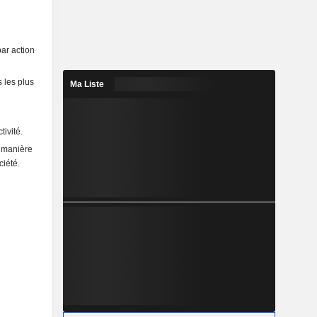
par action
s les plus
Ma Liste
ivité.
e manière
ciété.