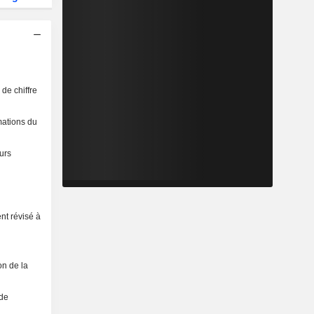
de chiffre
mations du
urs
nt révisé à
on de la
 de