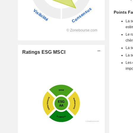
Points Fa
La s
esti
Le ra
chèr
La s
Ratings ESG MSCI
La s
Les 
impo