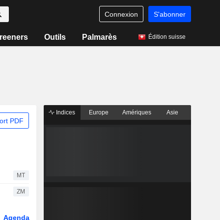
Connexion
S'abonner
reeners
Outils
Palmarès
Édition suisse
Indices
Europe
Amériques
Asie
ort PDF
MT
ZM
Agenda
Secteur
Dérivés