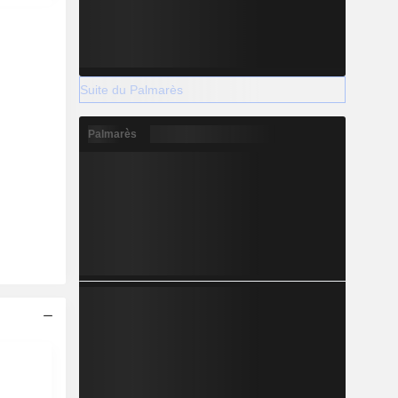
Suite du Palmarès
Palmarès