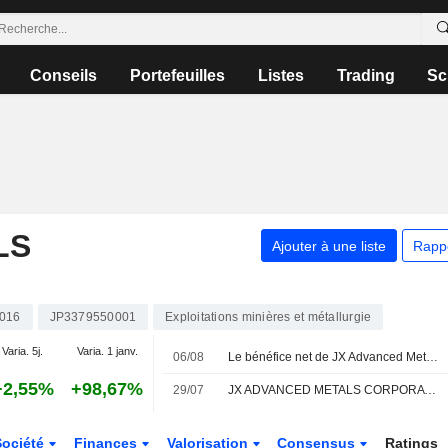
Conseils
Portefeuilles
Listes
Trading
Sc
LS
Ajouter à une liste
Rapp
016
JP3379550001
Exploitations minières et métallurgie
Varia. 5j.
Varia. 1 janv.
06/08
Le bénéfice net de JX Advanced Metals multiplié par près de trois au premier trimestre ; les prévisions annuelles relevées
+2,55%
+98,67%
29/07
JX ADVANCED METALS CORPORATION : CLSA relève sa recommandation à acheter
Société
Finances
Valorisation
Consensus
Ratings