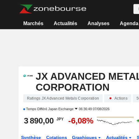
Marchés
Actualités
Analyses
Agenda
JX ADVANCED META
CORPORATION
Ratings JX Advanced Metals Corporation
Actions
5
Temps Différé
Japan Exchange
06:36:49 07/08/2026
3 890,00
-6,08%
JPY
Synthèse
Cotations
Graphiques
Actualités