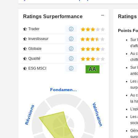
Ratings Surperformance
Ratings
Trader
Points Fo
Investisseur
Sur 
d'aff
Globale
Au c
Qualité
chiff
Sur 
ESG MSCI
AA
anti
Les 
surp
Au c
la h
L'op
Les 
soci
Géné
surp