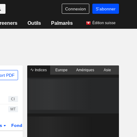
Connexion
S'abonner
reeners
Outils
Palmarès
Édition suisse
Indices
Europe
Amériques
Asie
ort PDF
CI
MT
és
Fonds et ETFs