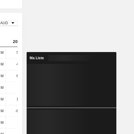
AUD
2023
2024
2025
 M
51,4 M
-185 M
16,1 M
Ma Liste
 M
41,8 M
41,8 M
48,3 M
 M
65,7 M
62,9 M
64,9 M
 M
108 M
105 M
113 M
 M
17,7 M
15,8 M
6,2 M
 M
-66,4 M
-12,5 M
500 k
4 M
-3,6 M
-10,7 M
47,6 M