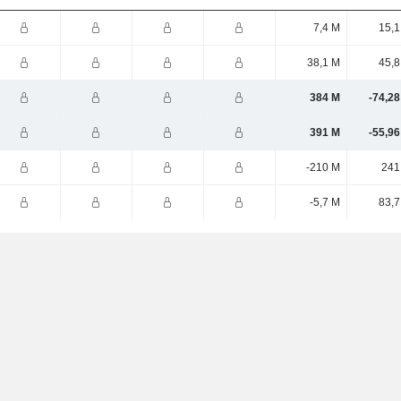
7,4 M
15,1
38,1 M
45,8
384 M
-74,28
391 M
-55,96
-210 M
241
-5,7 M
83,7