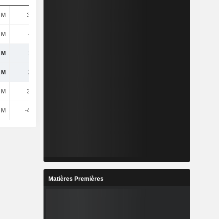
 M
34,9 M
50,9 M
52,5 M
 M
-4,9 M
-41,5 M
32,2 M
 M
178 M
189 M
86,16 M
 M
212 M
226 M
130 M
 M
31,4 M
-56,6 M
186 M
 M
-49,9 M
-38,5 M
-21,8 M
Matières Premières