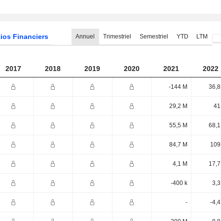
ios Financiers
Annuel
Trimestriel
Semestriel
YTD
LTM
2017
2018
2019
2020
2021
2022
-144 M
36,8
29,2 M
41
55,5 M
68,1
84,7 M
109
4,1 M
17,7
-400 k
3,3
-
-4,