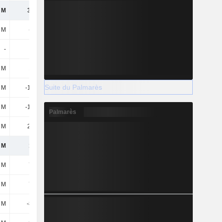
5 M
36,3 M
-53,3 M
90,4 M
4 M
-5,4 M
-1,2 M
-8 M
-
-
-
-
 M
163 M
42,9 M
4,3 M
Suite du Palmarès
8 M
-14,1 M
10,7 M
-
9 M
-14,9 M
89,9 M
21,3 M
Palmarès
 M
22,3 M
33,3 M
32,4 M
3 M
151 M
176 M
50 M
 M
782 M
161 M
158 M
 M
782 M
161 M
158 M
 M
-832 M
-200 M
-180 M