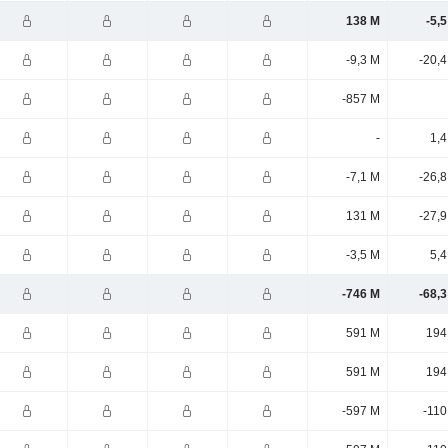
138 M
-5,
-9,3 M
-20,
-857 M
-
1,4
-7,1 M
-26,
131 M
-27,
-3,5 M
5,4
-746 M
-68,
591 M
194
591 M
194
-597 M
-110