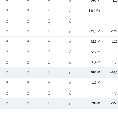
-597 M
-110
1,04 Md
-
-92,3 M
-122
-92,3 M
-122
-22,7 M
-13
-20,4 M
-15,
903 M
-66,
1,6 M
-
-12,
296 M
-153