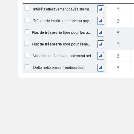
Intérêts effectivement payés sur l’exercice
Trésorerie Impôt sur le revenu payé (remboursement)Impôt effectivement payé (remboursé) sur l’exercice
Flux de trésorerie libre pour les actionnaires FCFE
Flux de trésorerie libre pour l’ensemble des pourvoyeurs de fonds (créanciers et actionnaires) FCFF
Variation du fonds de roulement net
Dette nette émise (remboursée)