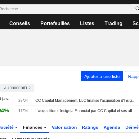
Conseils
Portefeuilles
Listes
Trading
Sc
Ajouter à une liste
Rapp
AU000000IFL2
1 janv.
28/04
CC Capital Management, LLC finalise l'acquisition d'Insignia Financial Ltd. (ASX:IFL).
04%
17/04
L'acquisition d'Insignia Financial par CC Capital et ses affiliés devient juridiquement effective
Société
Finances
Valorisation
Ratings
Agenda
Dériv