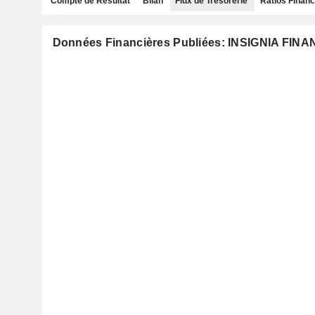
Compte de Résultat
Bilan
Flux de Trésorerie
Ratios Financ
Données Financières Publiées: INSIGNIA FINA