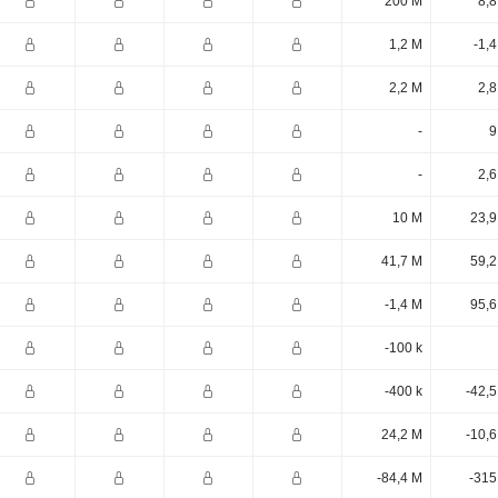
200 M
8,8
1,2 M
-1,
2,2 M
2,8
-
9
-
2,6
10 M
23,9
41,7 M
59,2
-1,4 M
95,6
-100 k
-400 k
-42,
24,2 M
-10,
-84,4 M
-315