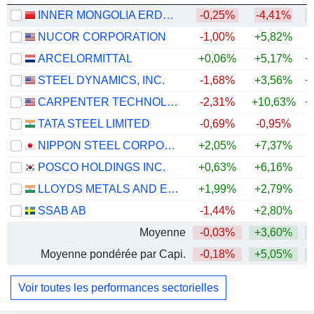
INNER MONGOLIA ERDOS RESOURCES CO.,LTD.
-0,25%
-4,41%
+
NUCOR CORPORATION
-1,00%
+5,82%
+
ARCELORMITTAL
+0,06%
+5,17%
+
STEEL DYNAMICS, INC.
-1,68%
+3,56%
+
CARPENTER TECHNOLOGY CORPORATION
-2,31%
+10,63%
+
TATA STEEL LIMITED
-0,69%
-0,95%
+
NIPPON STEEL CORPORATION
+2,05%
+7,37%
+
POSCO HOLDINGS INC.
+0,63%
+6,16%
LLOYDS METALS AND ENERGY LIMITED
+1,99%
+2,79%
+
SSAB AB
-1,44%
+2,80%
+
Moyenne
-0,03%
+3,60%
+
Moyenne pondérée par Capi.
-0,18%
+5,05%
+
Voir toutes les performances sectorielles