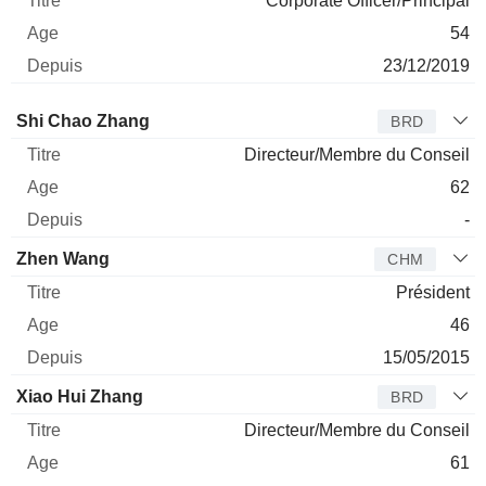
Corporate Officer/Principal
54
23/12/2019
Administrateur
Titre
Age
Depuis
Shi Chao Zhang
BRD
Directeur/Membre du Conseil
62
-
Zhen Wang
CHM
Président
46
15/05/2015
Xiao Hui Zhang
BRD
Directeur/Membre du Conseil
61