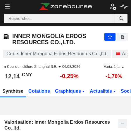
INNER MONGOLIA ERDOS RESOURCES CO.,LTD.
12,14
¥
-0,25%
INNER MONGOLIA ERDOS
RESOURCES CO.,LTD.
Cours Inner Mongolia Erdos Resources Co.,ltd.
Act
Cours en clôture
Shanghai S.E.
06/08/2026
Varia. 1 janv.
CNY
-0,25%
12,14
-1,78%
Synthèse
Cotations
Graphiques
Actualités
Soci
Valorisation: Inner Mongolia Erdos Resources
Co.,ltd.