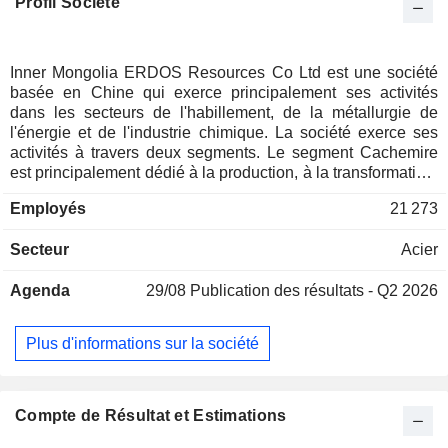
Profil Société
Inner Mongolia ERDOS Resources Co Ltd est une société
basée en Chine qui exerce principalement ses activités
dans les secteurs de l'habillement, de la métallurgie de
l'énergie et de l'industrie chimique. La société exerce ses
activités à travers deux segments. Le segment Cachemire
est principalement dédié à la production, à la transformation,
au développement de marques et à la commercialisation de
Employés
21 273
vêtements et d'accessoires en cachemire. Le segment
Électrométallurgie est principalement dédié à l’extraction et
Secteur
Acier
à la sélection de ressources minérales telles que le charbon,
l’énergie (thermique), les ferroalliages à base de silicium,
Agenda
29/08
Publication des résultats - Q2 2026
les produits chimiques chlore-alcali, l’ammoniac
synthétique, l’urée et d’autres produits. Les marques de
vêtements de la société comprennent ERDOS, BLUE
Plus d'informations sur la société
ERDOS, erdos KIDS et d’autres. La Société fabrique des
articles de confection, notamment des pulls en cachemire,
des écharpes et des châles, ainsi que des produits
d’électrométallurgie, notamment du charbon propre, du
Compte de Résultat et Estimations
ferrosilicium, du silicomanganèse, du carbure de calcium, de