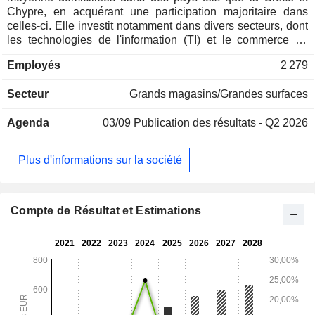
Chypre, en acquérant une participation majoritaire dans
celles-ci. Elle investit notamment dans divers secteurs, dont
les technologies de l'information (TI) et le commerce de
détail, entre autres. Ideal Holdings SA se concentre sur la
Employés
2 279
croissance de son chiffre d'affaires par divers moyens, tels
que les fusions et acquisitions, en s'appuyant sur une
Secteur
Grands magasins/Grandes surfaces
stratégie de sortie bien définie. Par l'intermédiaire de ses
filiales, la société exerce des activités dans les services
Agenda
03/09
Publication des résultats - Q2 2026
fiduciaires et la cybersécurité, les solutions informatiques
intégrées et la distribution de matériel technologique, le
développement de logiciels, la gestion de la communication
Plus d'informations sur la société
client et la distribution de produits technologiques, de
logiciels informatiques et de solutions de cybersécurité,
ainsi que la gestion de grands magasins.
Compte de Résultat et Estimations