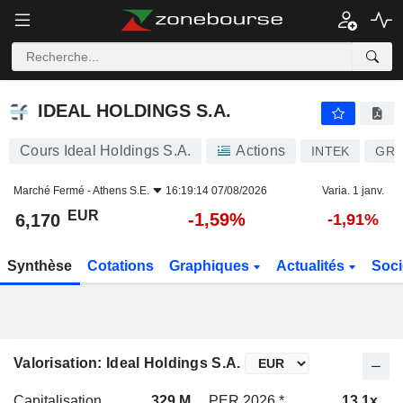
IDEAL HOLDINGS S.A.
6,170
€
-1,59%
IDEAL HOLDINGS S.A.
Cours Ideal Holdings S.A.
Actions
INTEK
GRS
Marché Fermé -
Athens S.E.
16:19:14 07/08/2026
Varia. 1 janv.
EUR
-1,59%
6,170
-1,91%
Synthèse
Cotations
Graphiques
Actualités
Soci
Valorisation: Ideal Holdings S.A.
Capitalisation
329 M
PER 2026 *
13,1x