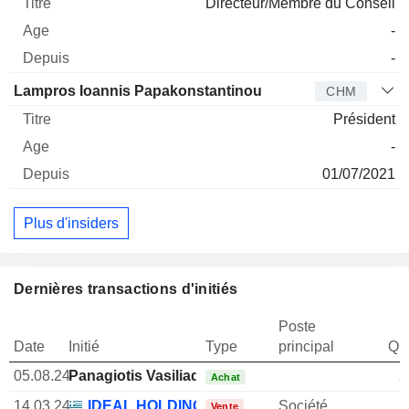
Directeur/Membre du Conseil
-
-
Lampros Ioannis Papakonstantinou
CHM
Président
-
01/07/2021
Plus d'insiders
Dernières transactions d'initiés
Poste
Date
Initié
Type
principal
Qua
05.08.24
Panagiotis Vasiliadis
2
Achat
14.03.24
IDEAL HOLDINGS SA
Société
2
Vente