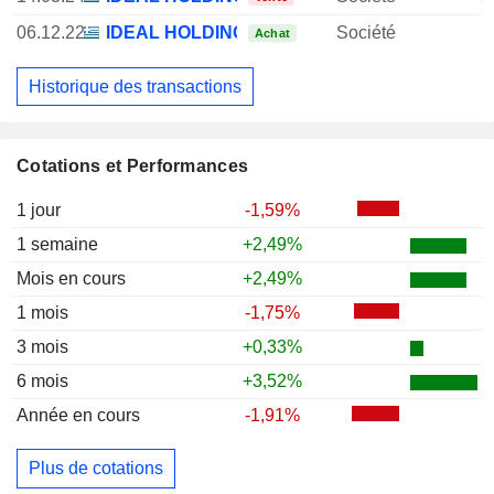
06.12.22
IDEAL HOLDINGS SA
Société
Achat
Historique des transactions
Cotations et Performances
1 jour
-1,59%
1 semaine
+2,49%
Mois en cours
+2,49%
1 mois
-1,75%
3 mois
+0,33%
6 mois
+3,52%
Année en cours
-1,91%
Plus de cotations