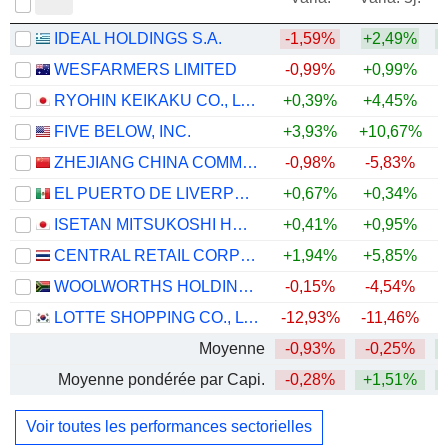
IDEAL HOLDINGS S.A.
-1,59%
+2,49%
WESFARMERS LIMITED
-0,99%
+0,99%
RYOHIN KEIKAKU CO., LTD.
+0,39%
+4,45%
+
FIVE BELOW, INC.
+3,93%
+10,67%
+
ZHEJIANG CHINA COMMODITIES CITY GROUP CO., LTD.
-0,98%
-5,83%
EL PUERTO DE LIVERPOOL, S.A.B. DE C.V.
+0,67%
+0,34%
+
ISETAN MITSUKOSHI HOLDINGS LTD.
+0,41%
+0,95%
+
CENTRAL RETAIL CORPORATION
+1,94%
+5,85%
+
WOOLWORTHS HOLDINGS LIMITED
-0,15%
-4,54%
LOTTE SHOPPING CO., LTD.
-12,93%
-11,46%
+
Moyenne
-0,93%
-0,25%
+
Moyenne pondérée par Capi.
-0,28%
+1,51%
+
Voir toutes les performances sectorielles