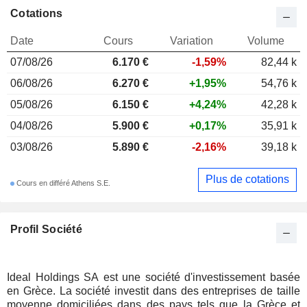
Cotations
Date
Cours
Variation
Volume
07/08/26
6.170
€
-1,59%
82,44 k
06/08/26
6.270 €
+1,95%
54,76 k
05/08/26
6.150 €
+4,24%
42,28 k
04/08/26
5.900 €
+0,17%
35,91 k
03/08/26
5.890 €
-2,16%
39,18 k
Plus de cotations
Cours en différé Athens S.E.
Profil Société
Ideal Holdings SA est une société d'investissement basée
en Grèce. La société investit dans des entreprises de taille
moyenne domiciliées dans des pays tels que la Grèce et