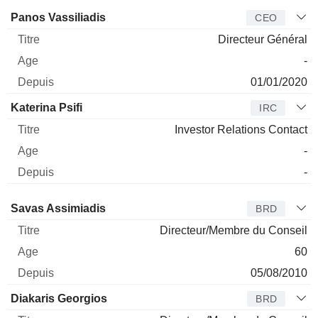
Dirigeant
Titre
Age
Depuis
Panos Vassiliadis
CEO
Directeur Général
-
01/01/2020
Katerina Psifi
IRC
Investor Relations Contact
-
-
Administrateur
Titre
Age
Depuis
Savas Assimiadis
BRD
Directeur/Membre du Conseil
60
05/08/2010
Diakaris Georgios
BRD