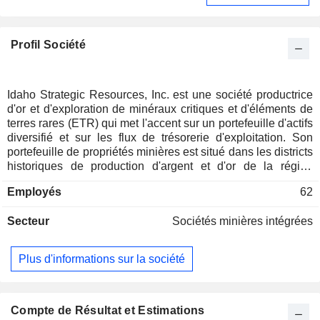
Profil Société
Idaho Strategic Resources, Inc. est une société productrice
d'or et d'exploration de minéraux critiques et d'éléments de
terres rares (ETR) qui met l'accent sur un portefeuille d'actifs
diversifié et sur les flux de trésorerie d'exploitation. Son
portefeuille de propriétés minières est situé dans les districts
historiques de production d'argent et d'or de la région
minière de Coeur d'Alene, dans le nord de l'Idaho, et de la
Employés
62
région d'Elk City, dans le centre-nord de l'Idaho, ainsi que
dans la ceinture historique d'ETR et de thorium située près
Secteur
Sociétés minières intégrées
de la ville de Salmon, dans le centre de l'Idaho. Ses
propriétés aurifères comprennent la mine Golden Chest et
l'usine New Jersey Mill, ainsi que la propriété d'exploration
Plus d'informations sur la société
Eastern Star et d'autres propriétés à un stade moins avancé.
Outre ses propriétés aurifères, la société possède trois
propriétés d'exploration de REE dans l'Idaho, connues sous
les noms de Lemhi Pass, Diamond Creek et Mineral Hill. La
Compte de Résultat et Estimations