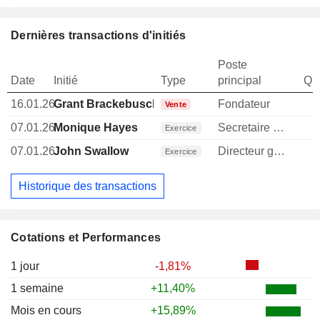
Dernières transactions d'initiés
Poste
Date
Initié
Type
principal
Qua
16.01.26
Grant Brackebusch
Fondateur
1
Vente
07.01.26
Monique Hayes
Secretaire general
1
Exercice
07.01.26
John Swallow
Directeur general
2
Exercice
Historique des transactions
Cotations et Performances
1 jour
-1,81%
1 semaine
+11,40%
Mois en cours
+15,89%