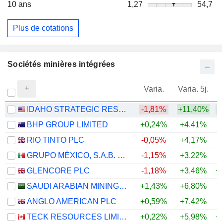
10 ans
1,27
54,7
Plus de cotations
Sociétés minières intégrées
Varia.
Varia. 5j.
IDAHO STRATEGIC RESOURCES, INC.
-1,81%
+11,40%
+
BHP GROUP LIMITED
+0,24%
+4,41%
+
RIO TINTO PLC
-0,05%
+4,17%
+
GRUPO MÉXICO, S.A.B. DE C.V.
-1,15%
+3,22%
+
GLENCORE PLC
-1,18%
+3,46%
+
SAUDI ARABIAN MINING COMPANY (MAADEN)
+1,43%
+6,80%
+
ANGLO AMERICAN PLC
+0,59%
+7,42%
+
TECK RESOURCES LIMITED
+0,22%
+5,98%
+