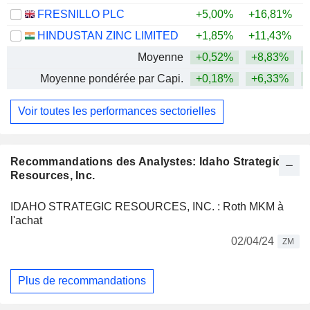
FRESNILLO PLC
+5,00%
+16,81%
+
HINDUSTAN ZINC LIMITED
+1,85%
+11,43%
+
Moyenne
+0,52%
+8,83%
+
Moyenne pondérée par Capi.
+0,18%
+6,33%
+
Voir toutes les performances sectorielles
Recommandations des Analystes: Idaho Strategic
Resources, Inc.
IDAHO STRATEGIC RESOURCES, INC. : Roth MKM à
l'achat
02/04/24
ZM
Plus de recommandations