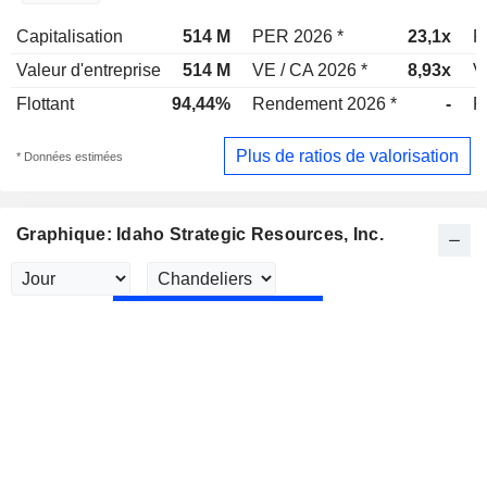
Capitalisation
514 M
PER 2026 *
23,1x
P
Valeur d'entreprise
514 M
VE / CA 2026 *
8,93x
V
Flottant
94,44%
Rendement 2026 *
-
R
Plus de ratios de valorisation
* Données estimées
Graphique: Idaho Strategic Resources, Inc.