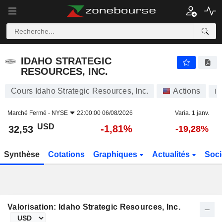
IDAHO STRATEGIC RESOURCES, INC.
32,53
$
-1,81%
IDAHO STRATEGIC
RESOURCES, INC.
Cours Idaho Strategic Resources, Inc.
Actions
I
Marché Fermé -
NYSE
22:00:00 06/08/2026
Varia. 1 janv.
USD
-1,81%
32,53
-19,28%
Synthèse
Cotations
Graphiques
Actualités
Soci
Valorisation: Idaho Strategic Resources, Inc.