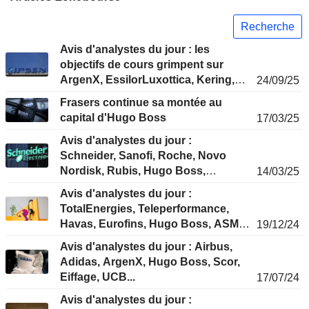
Recherche
Avis d'analystes du jour : les
objectifs de cours grimpent sur
ArgenX, EssilorLuxottica, Kering,
24/09/25
Ipsen et Bouygues
Frasers continue sa montée au
capital d'Hugo Boss
17/03/25
Avis d'analystes du jour :
Schneider, Sanofi, Roche, Novo
Nordisk, Rubis, Hugo Boss,
14/03/25
Worldline…
Avis d'analystes du jour :
TotalEnergies, Teleperformance,
Havas, Eurofins, Hugo Boss, ASML,
19/12/24
Clariant...
Avis d'analystes du jour : Airbus,
Adidas, ArgenX, Hugo Boss, Scor,
Eiffage, UCB...
17/07/24
Avis d'analystes du jour :