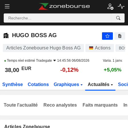
HUGO BOSS AG
38,00
€
-0,12%
HUGO BOSS AG
Articles Zonebourse Hugo Boss AG
Actions
BOS
Temps réel estimé
Tradegate
14:45:56 06/08/2026
Varia. 1 janv.
EUR
-0,12%
38,00
+5,05%
Synthèse
Cotations
Graphiques
Actualités
Soci
Toute l'actualité
Reco analystes
Faits marquants
In
Articles Zonebourse