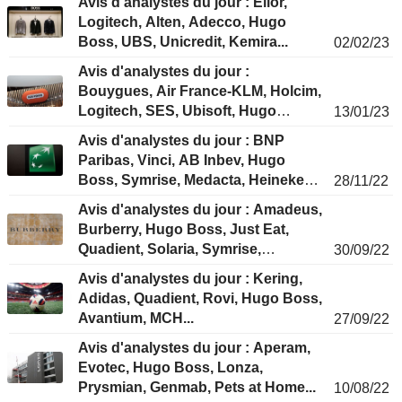
Avis d'analystes du jour : Elior,
Logitech, Alten, Adecco, Hugo
Boss, UBS, Unicredit, Kemira...
02/02/23
Avis d'analystes du jour :
Bouygues, Air France-KLM, Holcim,
Logitech, SES, Ubisoft, Hugo
13/01/23
Boss...
Avis d'analystes du jour : BNP
Paribas, Vinci, AB Inbev, Hugo
Boss, Symrise, Medacta, Heineken,
28/11/22
Atlas Copco...
Avis d'analystes du jour : Amadeus,
Burberry, Hugo Boss, Just Eat,
Quadient, Solaria, Symrise,
30/09/22
Verbund...
Avis d'analystes du jour : Kering,
Adidas, Quadient, Rovi, Hugo Boss,
Avantium, MCH...
27/09/22
Avis d'analystes du jour : Aperam,
Evotec, Hugo Boss, Lonza,
Prysmian, Genmab, Pets at Home...
10/08/22