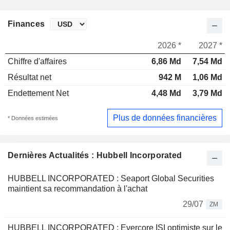
Finances
2026 *
2027 *
Chiffre d'affaires
6,86 Md
7,54 Md
Résultat net
942 M
1,06 Md
Endettement Net
4,48 Md
3,79 Md
Plus de données financières
* Données estimées
Dernières Actualités : Hubbell Incorporated
HUBBELL INCORPORATED : Seaport Global Securities
maintient sa recommandation à l'achat
29/07
ZM
HUBBELL INCORPORATED : Evercore ISI optimiste sur le