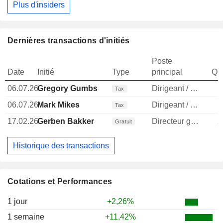
Plus d'insiders
Dernières transactions d'initiés
Poste
Date
Initié
Type
principal
Qua
06.07.26
Gregory Gumbs
Dirigeant / cadre principal
Tax
06.07.26
Mark Mikes
Dirigeant / cadre principal
Tax
17.02.26
Gerben Bakker
Directeur general
2
Gratuit
Historique des transactions
Cotations et Performances
1 jour
+2,26%
1 semaine
+11,42%