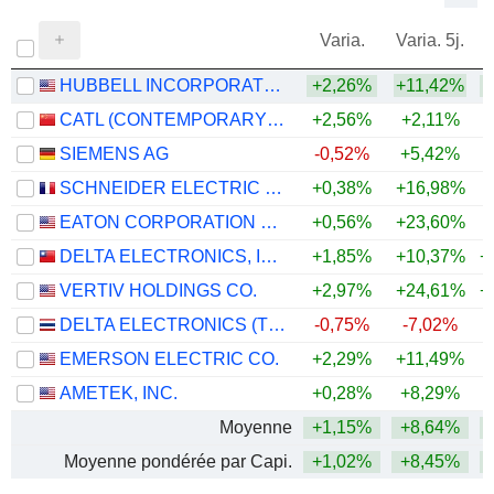
Varia.
Varia. 5j.
HUBBELL INCORPORATED
+2,26%
+11,42%
+
CATL (CONTEMPORARY AMPEREX TECHNOLOGY)
+2,56%
+2,11%
+
SIEMENS AG
-0,52%
+5,42%
+
SCHNEIDER ELECTRIC SE
+0,38%
+16,98%
+
EATON CORPORATION PLC
+0,56%
+23,60%
+
DELTA ELECTRONICS, INC.
+1,85%
+10,37%
+
VERTIV HOLDINGS CO.
+2,97%
+24,61%
+
DELTA ELECTRONICS (THAILAND)
-0,75%
-7,02%
+
EMERSON ELECTRIC CO.
+2,29%
+11,49%
+
AMETEK, INC.
+0,28%
+8,29%
+
Moyenne
+1,15%
+8,64%
+
Moyenne pondérée par Capi.
+1,02%
+8,45%
+