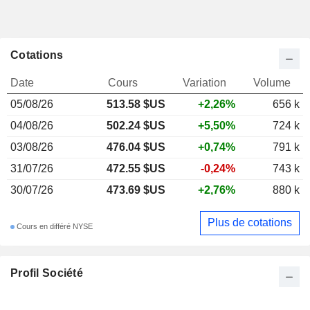
Cotations
Date
Cours
Variation
Volume
05/08/26
513.58 $US
+2,26%
656 k
04/08/26
502.24 $US
+5,50%
724 k
03/08/26
476.04 $US
+0,74%
791 k
31/07/26
472.55 $US
-0,24%
743 k
30/07/26
473.69 $US
+2,76%
880 k
Plus de cotations
Cours en différé NYSE
Profil Société