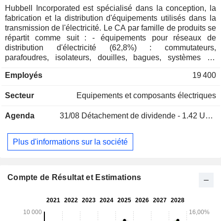
Hubbell Incorporated est spécialisé dans la conception, la
fabrication et la distribution d'équipements utilisés dans la
transmission de l'électricité. Le CA par famille de produits se
répartit comme suit : - équipements pour réseaux de
distribution d'électricité (62,8%) : commutateurs,
parafoudres, isolateurs, douilles, bagues, systèmes de
fixation et d'isolation, capteurs, transformateurs,
Employés
19 400
sectionneurs, compteurs, dispositifs pour installations
souterraines, équipements pour lignes et poteaux
Secteur
Equipements et composants électriques
électriques, etc. ; - équipements pour installations
électriques (37,2%) : interrupteurs, bornes de recharge,
Agenda
31/08
Détachement de dividende - 1.42 USD
relais, raccords, contacteurs, prises, résistances, plaques
murales, boitiers, systèmes d'éclairage, systèmes de gestion
de câblage, panneaux de commande, etc. utilisés dans les
Plus d'informations sur la société
secteurs industriels, résidentiels, informatiques, hospitaliers,
de l'énergie, des télécommunications, etc. A fin 2025,
Hubbell Incorporated dispose de 57 sites de production
dans le monde. 92,6% du CA est réalisé aux Etats-Unis.
Compte de Résultat et Estimations