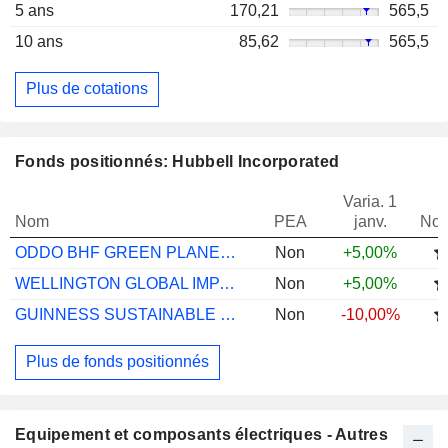
5 ans
170,21
565,5
10 ans
85,62
565,5
Plus de cotations
Fonds positionnés: Hubbell Incorporated
Varia. 1
Nom
PEA
janv.
Not
ODDO BHF GREEN PLANET CR EUR ACC
Non
+5,00%
WELLINGTON GLOBAL IMPACT USD D AC
Non
+5,00%
GUINNESS SUSTAINABLE ENERGY C EUR ACC
Non
-10,00%
Plus de fonds positionnés
Equipement et composants électriques - Autres