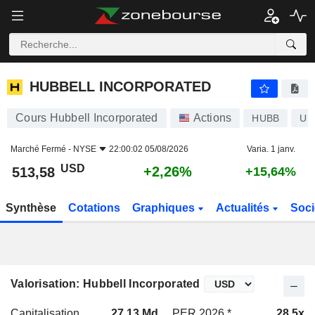
HUBBELL INCORPORATED
513,58
$
+2,26%
HUBBELL INCORPORATED
Cours Hubbell Incorporated
Actions
HUBB
US
Marché Fermé -
NYSE
22:00:02 05/08/2026
Varia. 1 janv.
USD
+2,26%
513,58
+15,64%
Synthèse
Cotations
Graphiques
Actualités
Soci
Valorisation: Hubbell Incorporated
Capitalisation
27,13 Md
PER 2026 *
28,5x