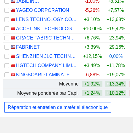
JABIL INC.
-1,00%
+8,31%
YAGEO CORPORATION
-5,26%
+7,57%
LENS TECHNOLOGY CO., LTD.
+3,10%
+13,68%
ACCELINK TECHNOLOGIES CO,LTD.
+10,00%
+19,42%
GRACE FABRIC TECHNOLOGY CO.,LTD.
+6,76%
+23,94%
FABRINET
+3,39%
+29,16%
+
SHENZHEN JLC TECHNOLOGY GROUP CO., LTD
+12,15%
0,00%
HGTECH COMPANY LIMITED
+3,49%
+11,78%
KINGBOARD LAMINATES HOLDINGS LIMITED
-6,88%
+19,07%
Moyenne
+1,92%
+13,34%
Moyenne pondérée par Capi.
+1,24%
+10,12%
Réparation et entretien de matériel électronique