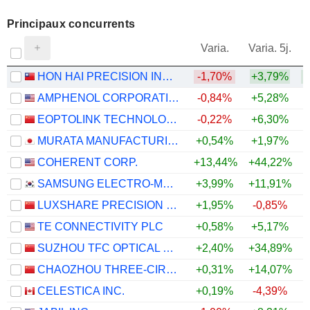
Principaux concurrents
V
Varia.
Varia. 5j.
HON HAI PRECISION INDUSTRY CO., LTD.
-1,70%
+3,79%
AMPHENOL CORPORATION
-0,84%
+5,28%
EOPTOLINK TECHNOLOGY INC., LTD.
-0,22%
+6,30%
MURATA MANUFACTURING CO., LTD.
+0,54%
+1,97%
COHERENT CORP.
+13,44%
+44,22%
+
SAMSUNG ELECTRO-MECHANICS CO., LTD.
+3,99%
+11,91%
LUXSHARE PRECISION INDUSTRY CO., LTD.
+1,95%
-0,85%
TE CONNECTIVITY PLC
+0,58%
+5,17%
SUZHOU TFC OPTICAL COMMUNICATION CO., LTD.
+2,40%
+34,89%
CHAOZHOU THREE-CIRCLE (GROUP) CO.,LTD.
+0,31%
+14,07%
CELESTICA INC.
+0,19%
-4,39%