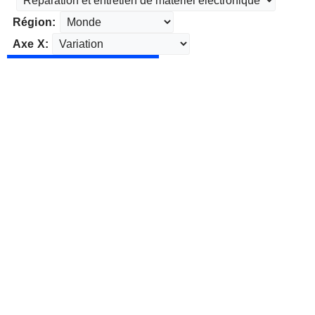
Région:
Axe X: