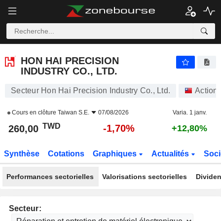
HON HAI PRECISION INDUSTRY CO., LTD.
260,00
NT$
-1,70%
HON HAI PRECISION
INDUSTRY CO., LTD.
Secteur Hon Hai Precision Industry Co., Ltd.
Action
Cours en clôture
Taiwan S.E.
07/08/2026
Varia. 1 janv.
TWD
-1,70%
260,00
+12,80%
Synthèse
Cotations
Graphiques
Actualités
Soci
Performances sectorielles
Valorisations sectorielles
Dividen
Secteur: