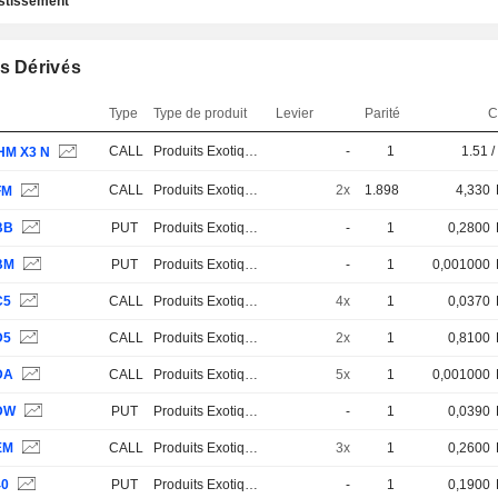
estissement
s Dérivés
Type
Type de produit
Levier
Parité
C
CALL
Produits Exotiques
-
1
1.51 /
HM X3 N
CALL
Produits Exotiques
2x
1.898
4,330
FM
BB
PUT
Produits Exotiques
-
1
0,2800
BM
PUT
Produits Exotiques
-
1
0,001000
C5
CALL
Produits Exotiques
4x
1
0,0370
D5
CALL
Produits Exotiques
2x
1
0,8100
DA
CALL
Produits Exotiques
5x
1
0,001000
DW
PUT
Produits Exotiques
-
1
0,0390
EM
CALL
Produits Exotiques
3x
1
0,2600
40
PUT
Produits Exotiques
-
1
0,1900