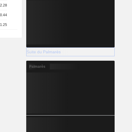
12.28
 0.44
 1.25
Suite du Palmarès
Palmarès