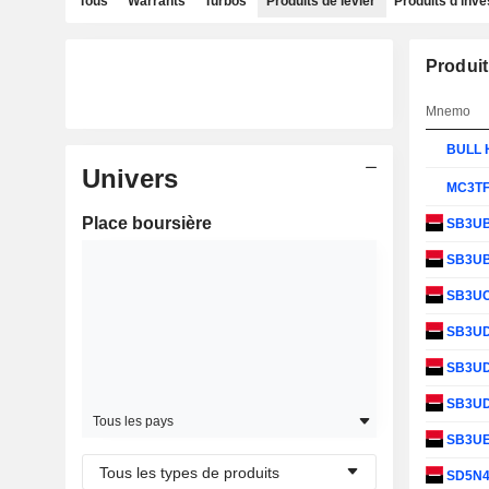
Tous
Warrants
Turbos
Produits de levier
Produits d'inv
Produit
Mnemo
BULL 
Univers
MC3T
Place boursière
SB3U
SB3U
SB3U
SB3U
SB3U
SB3U
Tous les pays
SB3U
Tous les types de produits
SD5N