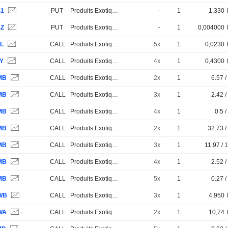
41
PUT
Produits Exotiques
-
1
1,330
4Z
PUT
Produits Exotiques
-
1
0,004000
UL
CALL
Produits Exotiques
5x
1
0,0230
6Y
CALL
Produits Exotiques
4x
1
0,4300
MB
CALL
Produits Exotiques
2x
1
6.57 /
MB
CALL
Produits Exotiques
3x
1
2.42 /
MB
CALL
Produits Exotiques
4x
1
0.5 /
MB
CALL
Produits Exotiques
2x
1
32.73 /
MB
CALL
Produits Exotiques
3x
1
11.97 / 
MB
CALL
Produits Exotiques
4x
1
2.52 /
MB
CALL
Produits Exotiques
5x
1
0.27 /
WB
CALL
Produits Exotiques
3x
1
4,950
WA
CALL
Produits Exotiques
2x
1
10,74