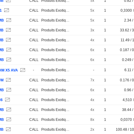
MB
CALL
Produits Exotiques
5x
1
0.82 /
1
CALL
Produits Exotiques
5x
1
0,3300
MB
CALL
Produits Exotiques
5x
1
2.34 /
MB
CALL
Produits Exotiques
3x
1
33.62 / 
MB
CALL
Produits Exotiques
4x
1
11.49 / 
MB
CALL
Produits Exotiques
6x
1
0.187 / 
MB
CALL
Produits Exotiques
6x
1
0.249 /
-
Produits Exotiques
-
1
6.11 /
HM X5 AVA
UM
CALL
Produits Exotiques
7x
1
0.176 / 
MB
CALL
Produits Exotiques
6x
1
0.96 /
H6
CALL
Produits Exotiques
4x
1
4,510
MB
CALL
Produits Exotiques
4x
1
38.44 /
MB
CALL
Produits Exotiques
8x
1
0,0370
MB
CALL
Produits Exotiques
2x
1
100.48 / 1