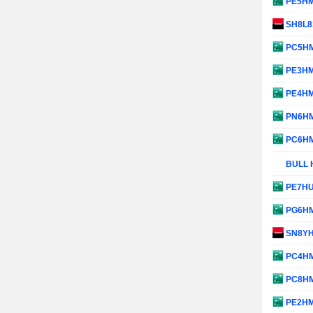
PE5H
SH8L8
PC5H
PE3H
PE4H
PN6H
PC6H
BULL 
PE7H
PG6H
SN8Y
PC4H
PC8H
PE2H