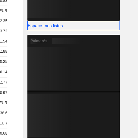
 0.83
EUR
 2.35
Espace mes listes
33.72
Palmarès
11.54
0.188
 0.25
 6.14
0.177
 0.97
EUR
 38.6
EUR
00.68