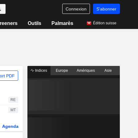
Connexion
S'abonner
reeners
Outils
Palmarès
Édition suisse
Indices
Europe
Amériques
Asie
ort PDF
RE
MT
Agenda
Secteur
Dérivés
Fonds et ETFs