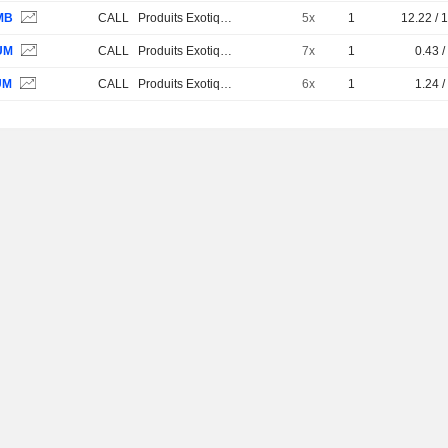
MB
CALL
Produits Exotiques
5x
1
12.22 / 
UM
CALL
Produits Exotiques
7x
1
0.43 /
UM
CALL
Produits Exotiques
6x
1
1.24 /