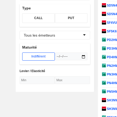
SD5N
Type
SD5N
CALL
PUT
SF4V
SF5K
Tous les émetteurs
PD2H
Maturité
PD3H
Indifférent
PD4H
PN2H
Levier / Elasticité
PN3H
PN4H
PN5H
SH3N
SH3N