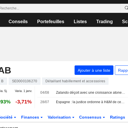
Conseils
Portefeuilles
Listes
Trading
Sc
AB
Ajouter à une liste
Rapp
 B
SE0000106270
Détaillant habillement et accessoires
ia. 5j.
Varia. 1 janv.
04/08
Zalando déçoit avec une croissance atone et des perspectives prudentes
,93%
-3,71%
28/07
Espagne : la justice ordonne à H&M de cesser les fouilles de sacs et de casiers de son personnel
Société
Finances
Valorisation
Consensus
Ratings