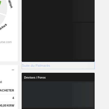
Suite du Palmarès
s
Devises / Forex
at
ACHETER
4
00,00
KRW