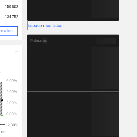
159 803
134 752
Espace mes listes
cotations
Palmarès