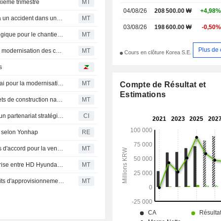
ième trimestre
MT
04/08/26
208 500.00 ₩
+4,98%
HD Hyundai Heavy Industries : décès d'un ouvrier suite à un accident dans une usine de panneaux
MT
03/08/26
198 600.00 ₩
-0,50%
Siemens et HD Hyundai renforcent leur partenariat stratégique pour le chantier naval numérique
MT
Plus de 
Siemens et HD Hyundai concluent un partenariat pour la modernisation des chantiers navals
MT
Cours en clôture Korea S.E.
s
Siemens signe un accord de partenariat avec HD Hyundai pour la modernisation des chantiers navals aux États-Unis
MT
Compte de Résultat et
Estimations
HD Hyundai et Kiewit Offshore s'associent pour des projets de construction navale aux États-Unis
MT
HD Hyundai et Kiewit Offshore Services, Ltd. annoncent un partenariat stratégique pour soutenir les chantiers navals américains
CI
n, selon Yonhap
RE
Dorian LPG commande un VLGC et signe des protocoles d'accord pour la vente de trois navires
MT
HD Korea Shipbuilding dément les rumeurs de coentreprise entre HD Hyundai et Cochin Shipyard ; le titre chute de 6 %
MT
HD Hyundai Heavy Industries confirme un accord de droits d'approvisionnement avec TerraPower
MT