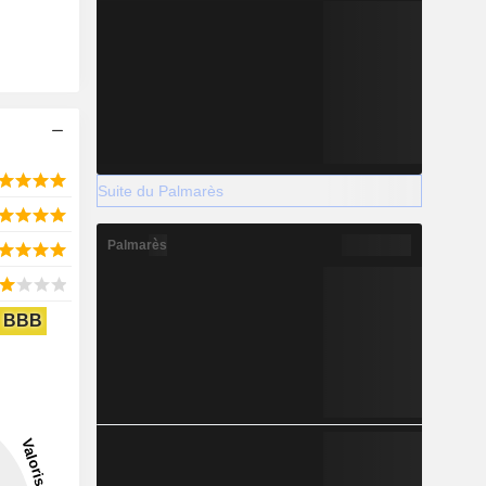
Suite du Palmarès
Palmarès
BBB