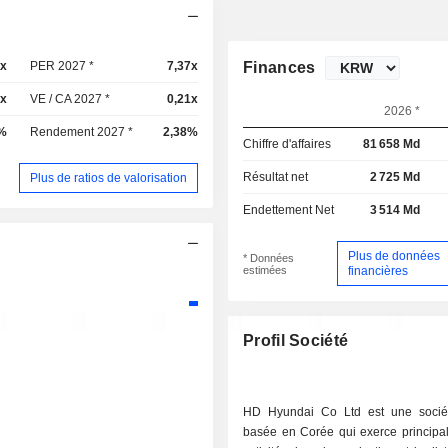
9x
PER 2027 *
7,37x
Finances
4x
VE / CA 2027 *
0,21x
2026 *
%
Rendement 2027 *
2,38%
Chiffre d'affaires
81 658 Md
Résultat net
2 725 Md
Plus de ratios de valorisation
Endettement Net
3 514 Md
Plus de données
* Données
estimées
financières
Profil Société
HD Hyundai Co Ltd est une socié
basée en Corée qui exerce principa