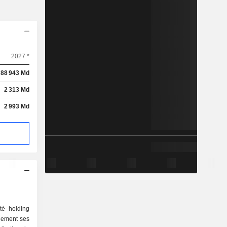
2027 *
88 943 Md
2 313 Md
2 993 Md
té holding
lement ses