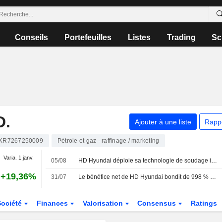
Conseils
Portefeuilles
Listes
Trading
Sc
D.
Ajouter à une liste
Rapp
KR7267250009
Pétrole et gaz - raffinage / marketing
Varia. 1 janv.
05/08
HD Hyundai déploie sa technologie de soudage intelligent dans un chantier naval américain
+19,36%
31/07
Le bénéfice net de HD Hyundai bondit de 998 % au deuxième trimestre
Société
Finances
Valorisation
Consensus
Ratings