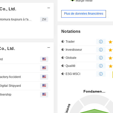
o., Ltd.
Plus de données financières
HYUNDAI HEAVY INDUSTRIES HOLDINGS CO., LTD. : Nomura toujours à l'achat
ZM
Notations
Trader
o., Ltd.
Investisseur
Globale
rd
Qualité
ESG MSCI
actory Accident
igital Shipyard
tnership