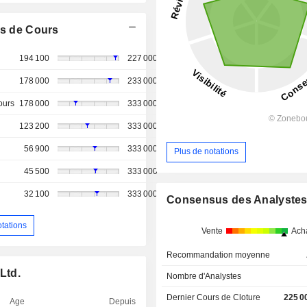
s de Cours
194 100
227 000
178 000
233 000
ours
178 000
333 000
123 200
333 000
56 900
333 000
Plus de notations
45 500
333 000
32 100
333 000
Consensus des Analyste
otations
Vente
Ach
Recommandation moyenne
Ltd.
Nombre d'Analystes
Dernier Cours de Cloture
225 0
Age
Depuis