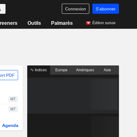
Connexion
S'abonner
reeners
Outils
Palmarès
Édition suisse
Indices
Europe
Amériques
Asie
ort PDF
MT
MT
Agenda
Secteur
Fonds et ETFs