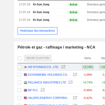
17.07.24
Ki-Sun Jung
Directeur gen
Achat
17.07.24
Ki-Sun Jung
Directeur gen
Achat
17.07.24
Ki-Sun Jung
Directeur gen
Achat
Historique des transactions
Pétrole et gaz - raffinage / marketing - NCA
Ajouter à une liste
Varia.
Var
HD HYUNDAI CO., LTD.
+2,74%
+1
EXXONMOBIL HOLDINGS CORPORATION
-1,09%
-1
RELIANCE INDUSTRIES LTD
+0,74%
+3
BP PLC
-0,48%
-6
VALERO ENERGY CORPORATION
-0,42%
-3