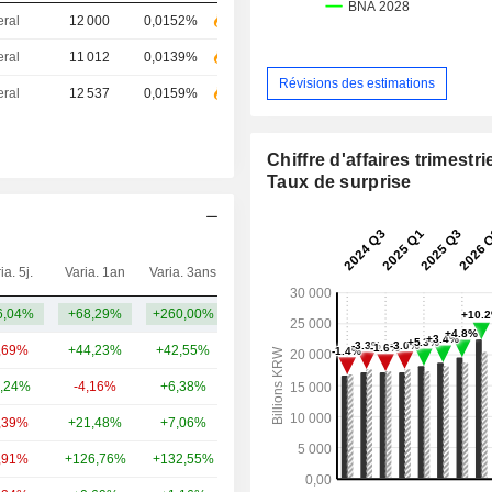
eral
12 000
0,0152%
eral
11 012
0,0139%
Révisions des estimations
eral
12 537
0,0159%
Chiffre d'affaires trimestrie
Taux de surprise
ia. 5j.
Varia. 1an
Varia. 3ans
Capi.($)
6,04%
+68,29%
+260,00%
10,88 Md
,69%
+44,23%
+42,55%
637 Md
,24%
-4,16%
+6,38%
188 Md
,39%
+21,48%
+7,06%
108 Md
,91%
+126,76%
+132,55%
87,24 Md