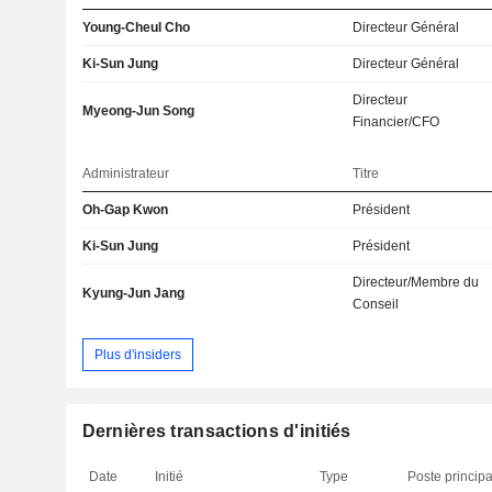
Young-Cheul Cho
Directeur Général
Ki-Sun Jung
Directeur Général
Directeur
Myeong-Jun Song
Financier/CFO
Administrateur
Titre
Oh-Gap Kwon
Président
Ki-Sun Jung
Président
Directeur/Membre du
Kyung-Jun Jang
Conseil
Plus d'insiders
Dernières transactions d'initiés
Date
Initié
Type
Poste principa