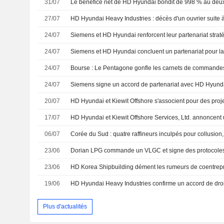
31/07
Le bénéfice net de HD Hyundai bondit de 998 % au deux
27/07
24/07
24/07
24/07
Bourse : Le Pentagone gonfle les carnets de commande
24/07
20/07
17/07
06/07
Corée du Sud : quatre raffineurs inculpés pour collusio
23/06
23/06
19/06
Plus d'actualités