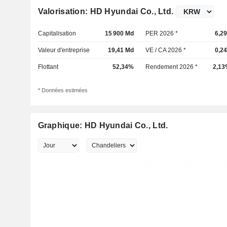
Valorisation: HD Hyundai Co., Ltd.
Capitalisation
15 900 Md
PER 2026 *
6,2
Valeur d'entreprise
19,41 Md
VE / CA 2026 *
0,2
Flottant
52,34%
Rendement 2026 *
2,13
* Données estimées
Graphique: HD Hyundai Co., Ltd.