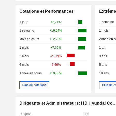
Cotations et Performances
Extrême
1 jour
+2,74%
1 semaine
1 semaine
+16,04%
1 mois
Mois en cours
+12,73%
Année en c
1 mois
+7,66%
1 an
3 mois
-21,19%
3 ans
6 mois
-5,66%
5 ans
Année en cours
+19,36%
10 ans
Plus de cotations
Plus de c
Dirigeants et Administrateurs: HD Hyundai Co., 
Dirigeant
Titre