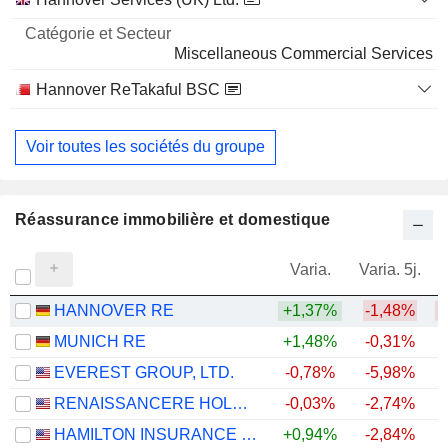
Miscellaneous Commercial Services
Hannover ReTakaful BSC
Property/Casualty Insurance
Voir toutes les sociétés du groupe
Réassurance immobilière et domestique
Varia.
Varia. 5j.
HANNOVER RE
+1,37%
-1,48%
MUNICH RE
+1,48%
-0,31%
EVEREST GROUP, LTD.
-0,78%
-5,98%
+
RENAISSANCERE HOLDINGS LTD.
-0,03%
-2,74%
+
HAMILTON INSURANCE GROUP, LTD.
+0,94%
-2,84%
+