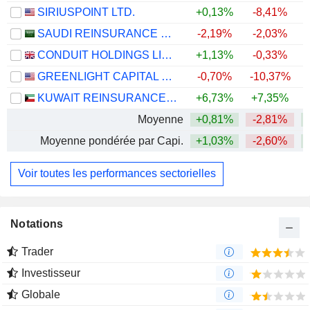
SIRIUSPOINT LTD.
+0,13%
-8,41%
+
SAUDI REINSURANCE COMPANY
-2,19%
-2,03%
CONDUIT HOLDINGS LIMITED
+1,13%
-0,33%
+
GREENLIGHT CAPITAL RE, LTD.
-0,70%
-10,37%
+
KUWAIT REINSURANCE COMPANY K.S.C.P.
+6,73%
+7,35%
Moyenne
+0,81%
-2,81%
+
Moyenne pondérée par Capi.
+1,03%
-2,60%
Voir toutes les performances sectorielles
Notations
Trader
Investisseur
Globale