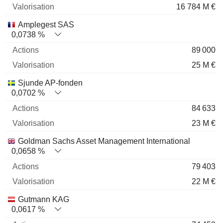
16 784 M €
Amplegest SAS
0,0738 %
89 000
25 M €
Sjunde AP-fonden
0,0702 %
84 633
23 M €
Goldman Sachs Asset Management International
0,0658 %
79 403
22 M €
Gutmann KAG
0,0617 %