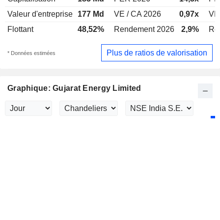
Valeur d'entreprise
177 Md
VE / CA 2026
0,97x
VE 
Flottant
48,52%
Rendement 2026
2,9%
Re
Plus de ratios de valorisation
* Données estimées
Graphique: Gujarat Energy Limited