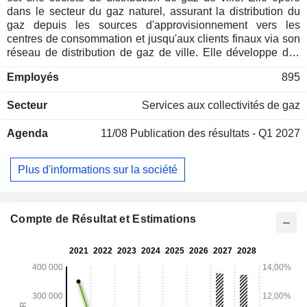
dans le secteur du gaz naturel, assurant la distribution du
gaz depuis les sources d'approvisionnement vers les
centres de consommation et jusqu'aux clients finaux via son
réseau de distribution de gaz de ville. Elle développe des
réseaux de distribution de gaz de ville (CGD) afin de fournir
Employés
895
du gaz naturel par canalisation à des clients industriels,
commerciaux et domestiques, et de comprimer le gaz
Secteur
Services aux collectivités de gaz
naturel destiné aux véhicules (véhicules fonctionnant au
GNC). Elle détient des participations dans des activités
Agenda
11/08
Publication des résultats - Q1 2027
diversifiées, notamment la production d'électricité à partir du
gaz (GSEG et GPPC), un terminal GNL (GSPC LNG
Limited), la distribution de gaz de ville (Sabarmati Gas
Plus d'informations sur la société
Limited) et des services basés sur les technologies de
l'information (Guj Info Petro Limited). Elle opère dans 44
districts répartis dans six États (Gujarat, Maharashtra,
Rajasthan, Haryana, Pendjab et Madhya Pradesh) et dans
Compte de Résultat et Estimations
un territoire de l’Union (Dadra et Nagar Haveli). Elle exploite
plus de 834 stations de GNC et a raccordé plus de 2,383
millions de foyers et plus de 15 900 clients commerciaux.