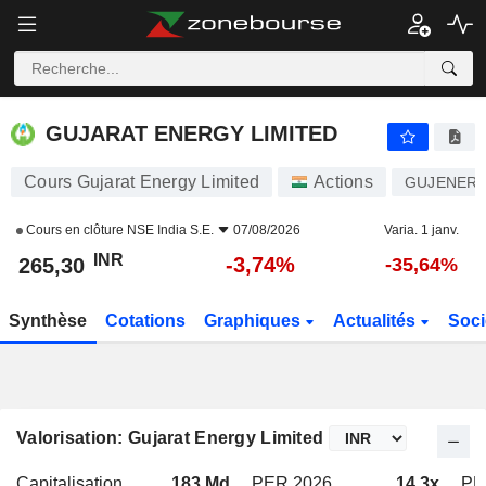
GUJARAT ENERGY LIMITED
265,30
₹
-3,74%
GUJARAT ENERGY LIMITED
Cours Gujarat Energy Limited
Actions
GUJENER
Cours en clôture
NSE India S.E.
07/08/2026
Varia. 1 janv.
INR
-3,74%
265,30
-35,64%
Synthèse
Cotations
Graphiques
Actualités
Soci
Valorisation: Gujarat Energy Limited
Capitalisation
183 Md
PER 2026
14,3x
PE