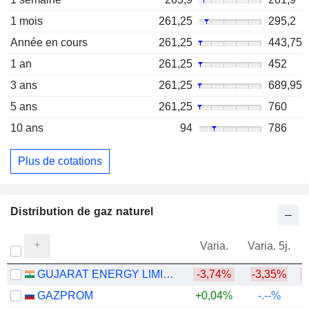
1 mois
261,25
295,2
Année en cours
261,25
443,75
1 an
261,25
452
3 ans
261,25
689,95
5 ans
261,25
760
10 ans
94
786
Plus de cotations
Distribution de gaz naturel
Varia.
Varia. 5j.
GUJARAT ENERGY LIMITED
-3,74%
-3,35%
GAZPROM
+0,04%
-.--%