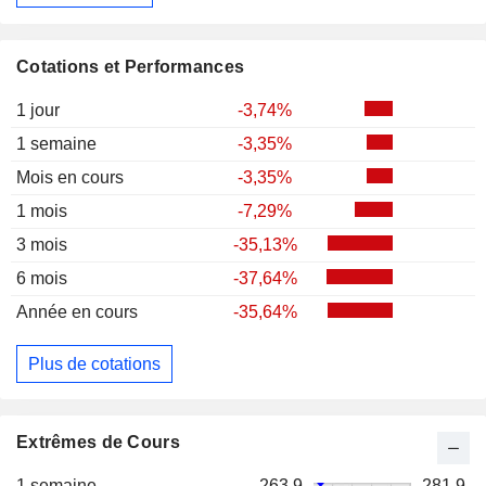
Cotations et Performances
1 jour
-3,74%
1 semaine
-3,35%
Mois en cours
-3,35%
1 mois
-7,29%
3 mois
-35,13%
6 mois
-37,64%
Année en cours
-35,64%
Plus de cotations
Extrêmes de Cours
1 semaine
263,9
281,9