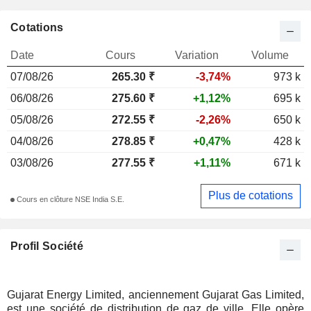
Cotations
Date
Cours
Variation
Volume
07/08/26
265.30 ₹
-3,74%
973 k
06/08/26
275.60 ₹
+1,12%
695 k
05/08/26
272.55 ₹
-2,26%
650 k
04/08/26
278.85 ₹
+0,47%
428 k
03/08/26
277.55 ₹
+1,11%
671 k
Plus de cotations
Cours en clôture NSE India S.E.
Profil Société
Gujarat Energy Limited, anciennement Gujarat Gas Limited,
est une société de distribution de gaz de ville. Elle opère