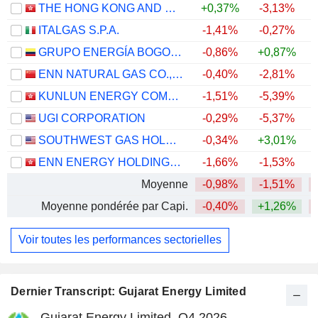
THE HONG KONG AND CHINA GAS COMPANY LIMITED
+0,37%
-3,13%
ITALGAS S.P.A.
-1,41%
-0,27%
+
GRUPO ENERGÍA BOGOTÁ S.A. E.S.P.
-0,86%
+0,87%
ENN NATURAL GAS CO., LTD.
-0,40%
-2,81%
KUNLUN ENERGY COMPANY LIMITED
-1,51%
-5,39%
UGI CORPORATION
-0,29%
-5,37%
SOUTHWEST GAS HOLDINGS, INC.
-0,34%
+3,01%
+
ENN ENERGY HOLDINGS LIMITED
-1,66%
-1,53%
Moyenne
-0,98%
-1,51%
Moyenne pondérée par Capi.
-0,40%
+1,26%
Voir toutes les performances sectorielles
Dernier Transcript: Gujarat Energy Limited
Gujarat Energy Limited, Q4 2026