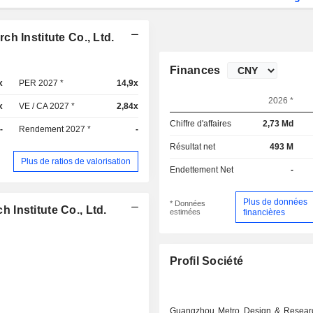
h Institute Co., Ltd.
Finances
x
PER 2027 *
14,9x
2026 *
x
VE / CA 2027 *
2,84x
Chiffre d'affaires
2,73 Md
-
Rendement 2027 *
-
Résultat net
493 M
Plus de ratios de valorisation
Endettement Net
-
Plus de données
* Données
Institute Co., Ltd.
estimées
financières
Profil Société
Guangzhou Metro Design & Research