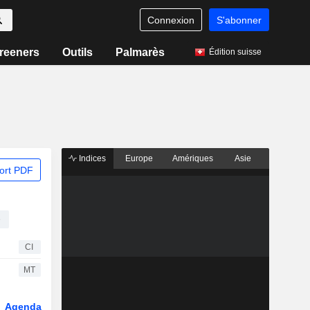
Connexion
S'abonner
reeners
Outils
Palmarès
Édition suisse
Indices
Europe
Amériques
Asie
ort PDF
e
CI
MT
Agenda
Secteur