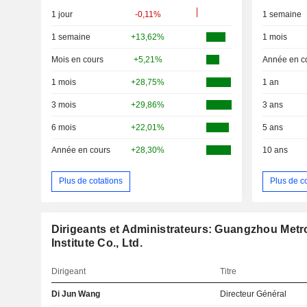
1 jour
-0,11%
1 semaine
1 semaine
+13,62%
1 mois
Mois en cours
+5,21%
Année en c
1 mois
+28,75%
1 an
3 mois
+29,86%
3 ans
6 mois
+22,01%
5 ans
Année en cours
+28,30%
10 ans
Plus de cotations
Plus de c
Dirigeants et Administrateurs: Guangzhou Met
Institute Co., Ltd.
Dirigeant
Titre
Di Jun Wang
Directeur Général