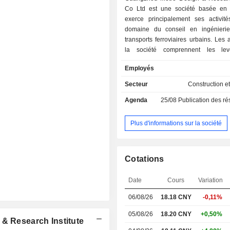
Co Ltd est une société basée en
exerce principalement ses activit
domaine du conseil en ingénieri
transports ferroviaires urbains. Les a
la société comprennent les le
conception, le conseil en urbanisme
Employés
la prise en charge de contrats d'i
d'approvisionnement et de constructi
Secteur
Construction et
domaines des transports ferroviaire
Agenda
25/08
Publication des résultat
civil et de l'architecture. La soci
également des services tels que l'ur
planification du développement, la 
Plus d'informations sur la société
architecturale, le génie civil et la ré
travaux de construction. La soci
principalement ses activités sur
Cotations
national.
Date
Cours
Variation
06/08/26
18.18 CNY
-0,11%
05/08/26
18.20 CNY
+0,50%
 & Research Institute