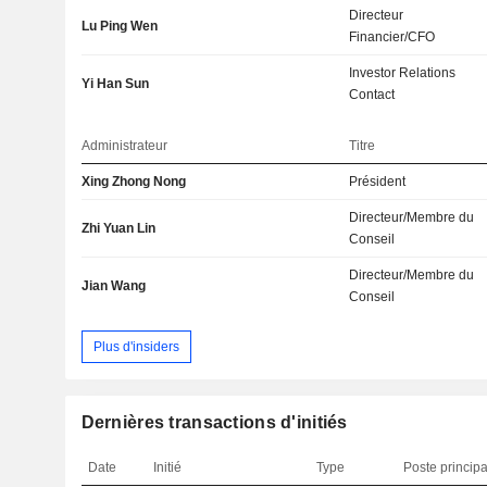
Directeur
Lu Ping Wen
Financier/CFO
Investor Relations
Yi Han Sun
Contact
Administrateur
Titre
Xing Zhong Nong
Président
Directeur/Membre du
Zhi Yuan Lin
Conseil
Directeur/Membre du
Jian Wang
Conseil
Plus d'insiders
Dernières transactions d'initiés
Date
Initié
Type
Poste principa