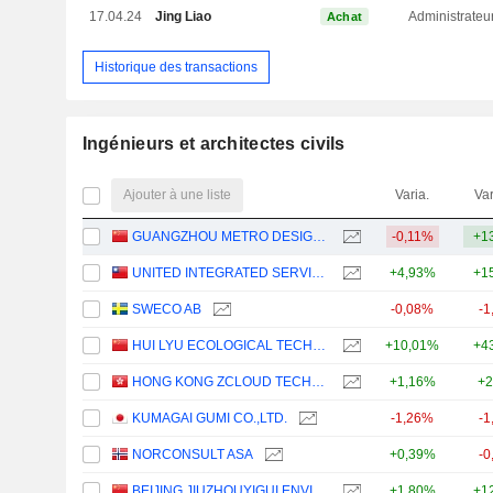
17.04.24
Jing Liao
Administrateu
Achat
Historique des transactions
Ingénieurs et architectes civils
Ajouter à une liste
Varia.
Var
GUANGZHOU METRO DESIGN & RESEARCH INSTITUTE CO., LTD.
-0,11%
+1
UNITED INTEGRATED SERVICES CO., LTD.
+4,93%
+1
SWECO AB
-0,08%
-1
HUI LYU ECOLOGICAL TECHNOLOGY GROUPS CO.,LTD.
+10,01%
+4
HONG KONG ZCLOUD TECHNOLOGY CONSTRUCTION LIMITED
+1,16%
+2
KUMAGAI GUMI CO.,LTD.
-1,26%
-1
NORCONSULT ASA
+0,39%
-0
BEIJING JIUZHOUYIGUI ENVIRONMENTAL TECHNOLOGY CO., LTD.
+1,80%
+1