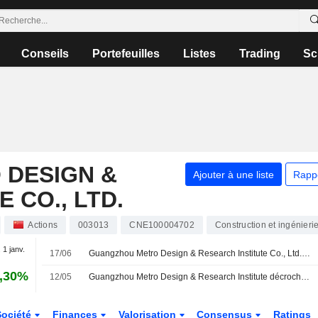
Conseils
Portefeuilles
Listes
Trading
Sc
DESIGN &
Ajouter à une liste
Rapp
 CO., LTD.
Actions
003013
CNE100004702
Construction et ingénieri
 1 janv.
17/06
Guangzhou Metro Design & Research Institute Co., Ltd. annonce son plan définitif de distribution de dividendes sur actions A pour l'exercice 2025, avec une mise en paiement le 24 juin 2026
,30%
12/05
Guangzhou Metro Design & Research Institute décroche 252 millions de yuans de contrats pour la rénovation de dépôts
Société
Finances
Valorisation
Consensus
Ratings