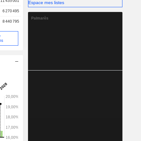
11 435 001
Espace mes listes
6 270 495
Palmarès
8 440 795
e
ns