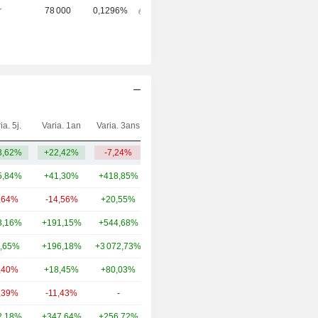
r
78 000
0,1296%
ia. 5j.
Varia. 1an
Varia. 3ans
Capi.($)
3,62%
+22,42%
-7,24%
1,24 Md
5,84%
+41,30%
+418,85%
6,52 Md
,64%
-14,56%
+20,55%
5,03 Md
3,16%
+191,15%
+544,68%
4,1 Md
,65%
+196,18%
+3 072,73%
1,99 Md
,40%
+18,45%
+80,03%
1,52 Md
,39%
-11,43%
-
1,26 Md
2,18%
+347,64%
+256,72%
1,15 Md