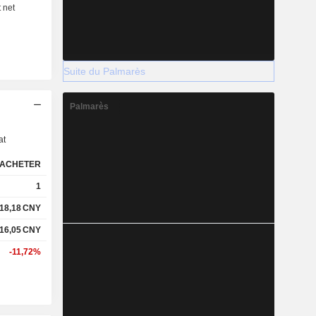
Suite du Palmarès
s
Palmarès
at
ACHETER
1
18,18
CNY
16,05
CNY
-11,72%