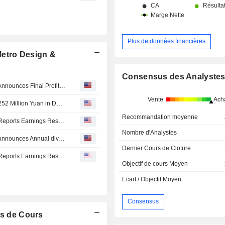
Plus de données financières
Metro Design &
Consensus des Analyste
Guangzhou Metro Design & Research Institute Co., Ltd. Announces Final Profit Distribution Plan to Be Implemented on A Shares for the Year 2025, Payable on 24 June 2026
Vente
Ach
Guangzhou Metro Design & Research Institute Secures 252 Million Yuan in Depot Renovation Contracts
Recommandation moyenne
Guangzhou Metro Design & Research Institute Co., Ltd. Reports Earnings Results for the First Quarter Ended March 31, 2026
Nombre d'Analystes
Guangzhou Metro Design & Research Institute Co., Ltd. announces Annual dividend, payable on June 24, 2026
Dernier Cours de Cloture
Guangzhou Metro Design & Research Institute Co., Ltd. Reports Earnings Results for the Full Year Ended December 31, 2025
Objectif de cours Moyen
Ecart / Objectif Moyen
Consensus
s de Cours