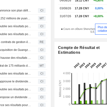
04/08/26
18.11 CNY
+4,80%
03/08/26
17.28 CNY
0,00%
Guangzhou Metro Design & Research Institute Co., Ltd. annonce son plan définitif de distribution de dividendes sur actions A pour l'exercice 2025, avec une mise en paiement le 24 juin 2026
CI
31/07/26
17.28 CNY
+8,00%
Guangzhou Metro Design & Research Institute décroche 252 millions de yuans de contrats pour la rénovation de dépôts
MT
Guangzhou Metro Design & Research Institute Co., Ltd. publie ses résultats pour le premier trimestre clos le 31 mars 2026
CI
Plus d
Cours en clôture Shenzhen
cotatio
S.E.
Guangzhou Metro Design & Research Institute Co., Ltd. publie ses résultats pour l'exercice clos le 31 décembre 2025
CI
Guangzhou Metro Design & Research Institute signe des contrats de gestion énergétique
RE
Compte de Résultat et
Guangzhou Metro Design & Research Institute finalise l'acquisition de Guangzhou Metro Engineering Consulting Co., Ltd.
CI
Estimations
Guangzhou Metro Design & Research Institute Co., Ltd. : hausse des résultats sur neuf mois au 30 septembre 2025
CI
Le consortium mené par Guangzhou Metro signe un contrat de 175 milliards de dongs
MT
Guangzhou Metro Design & Research Institute Co., Ltd. publie ses résultats semestriels au 30 juin 2025
CI
Guangzhou Metro Design & Research Institute Co., Ltd. approuve le dividende en espèces pour l'exercice 2024
CI
Guangzhou Metro Design & Research Institute Co., Ltd. publie ses résultats pour le premier trimestre clos le 31 mars 2025
CI
Guangzhou Metro Design & Research Institute Co., Ltd. propose un dividende final en espèces pour 2024
CI
Guangzhou Metro Design & Research Institute Co. annonce ses résultats pour l'exercice clos le 31 décembre 2024
CI