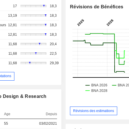
17
18,3
Révisions de Bénéfices
13,19
18,3
ours
12,81
18,3
12,81
18,3
11,68
20,4
11,68
22,5
11,68
29,39
otations
ro Design & Research
Révisions des estimations
Age
Depuis
55
03/02/2021