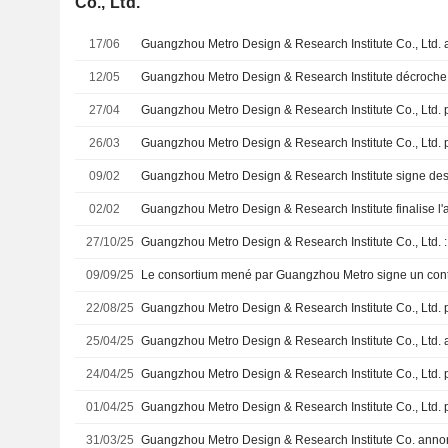
Co., Ltd.
17/06
12/05
27/04
26/03
09/02
02/02
27/10/25
09/09/25
22/08/25
25/04/25
24/04/25
01/04/25
31/03/25