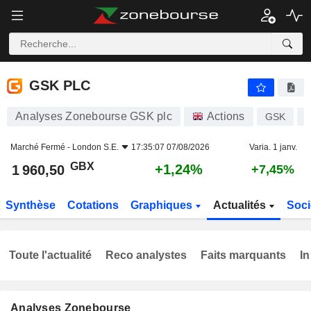
GSK PLC
1 960,50
p
+1,24%
GSK PLC
Analyses Zonebourse GSK plc
Actions
GSK
Marché Fermé -
London S.E.
17:35:07 07/08/2026
Varia. 1 janv.
GBX
+1,24%
1 960,50
+7,45%
Synthèse
Cotations
Graphiques
Actualités
Soci
Toute l'actualité
Reco analystes
Faits marquants
In
Analyses Zonebourse