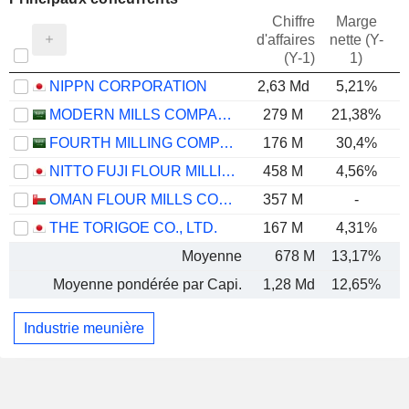
Chiffre
Marge
d'affaires
nette (Y-
E
(Y-1)
1)
NIPPN CORPORATION
2,63 Md
5,21%
MODERN MILLS COMPANY
279 M
21,38%
FOURTH MILLING COMPANY
176 M
30,4%
NITTO FUJI FLOUR MILLING CO.,LTD.
458 M
4,56%
OMAN FLOUR MILLS COMPANY SAOG
357 M
-
THE TORIGOE CO., LTD.
167 M
4,31%
Moyenne
678 M
13,17%
Moyenne pondérée par Capi.
1,28 Md
12,65%
Industrie meunière