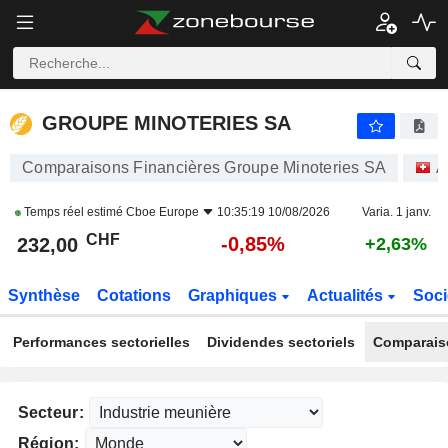
GROUPE MINOTERIES SA
232,00
CHF
-0,85%
GROUPE MINOTERIES SA
Comparaisons Financières Groupe Minoteries SA
A
Temps réel estimé
Cboe Europe
10:35:19 10/08/2026
Varia. 1 janv.
CHF
-0,85%
232,00
+2,63%
Synthèse
Cotations
Graphiques
Actualités
Soci
Performances sectorielles
Dividendes sectoriels
Comparais
Secteur:
Région: