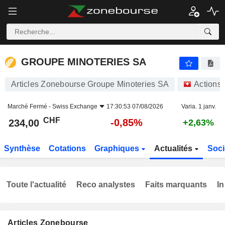
GROUPE MINOTERIES SA
234,00
CHF
-0,85%
GROUPE MINOTERIES SA
Articles Zonebourse Groupe Minoteries SA
Actions
Marché Fermé -
Swiss Exchange
17:30:53 07/08/2026
Varia. 1 janv.
CHF
-0,85%
234,00
+2,63%
Synthèse
Cotations
Graphiques
Actualités
Soci
Toute l'actualité
Reco analystes
Faits marquants
In
Articles Zonebourse