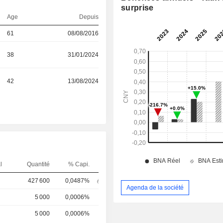
surprise
Age
Depuis
61
08/08/2016
38
31/01/2024
42
13/08/2024
l
Quantité
% Capi.
427 600
0,0487%
Agenda de la société
5 000
0,0006%
5 000
0,0006%