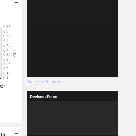
Suite du Palmarès
Devises / Forex
 de