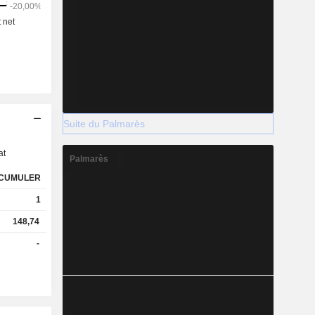
s
Suite du Palmarès
at
Palmarès
CUMULER
1
148,74
-