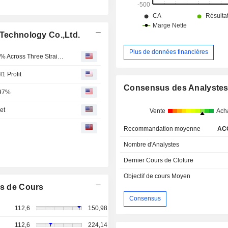
 Technology Co.,Ltd.
Plus de données financières
Grace Fabric Technology's Stock Deviates More Than 20% Across Three Straight Days; Shares Rise 10%
1 Profit
Consensus des Analyste
.97%
et
Vente
Ach
Recommandation moyenne
AC
Nombre d'Analystes
Dernier Cours de Cloture
Objectif de cours Moyen
s de Cours
Consensus
112,6
150,98
112,6
224,14