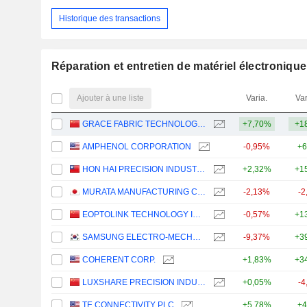
Historique des transactions
Réparation et entretien de matériel électronique
Ajouter à une liste
Varia.
Var
GRACE FABRIC TECHNOLOGY CO.,LTD.
+7,70%
+1
AMPHENOL CORPORATION
-0,95%
+6
HON HAI PRECISION INDUSTRY CO., LTD.
+2,32%
+1
MURATA MANUFACTURING CO., LTD.
-2,13%
-2
EOPTOLINK TECHNOLOGY INC., LTD.
-0,57%
+1
SAMSUNG ELECTRO-MECHANICS CO., LTD.
-9,37%
+3
COHERENT CORP.
+1,83%
+3
LUXSHARE PRECISION INDUSTRY CO., LTD.
+0,05%
-4
TE CONNECTIVITY PLC
+5,78%
+4