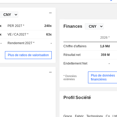
x
PER 2027 *
240x
Finances
x
VE / CA 2027 *
63x
2026 *
-
Rendement 2027 *
-
Chiffre d'affaires
1,6 Md
Résultat net
359 M
Plus de ratios de valorisation
Endettement Net
-
Plus de données
* Données
estimées
financières
Profil Société
Grace Fabric Technology Co Lt