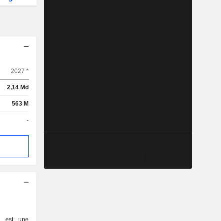
2027 *
2,14 Md
563 M
-
d est une