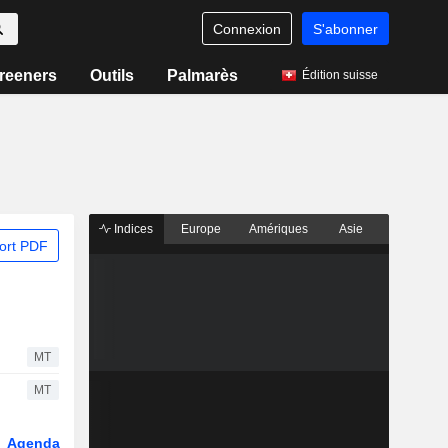
Connexion
S'abonner
reeners
Outils
Palmarès
Édition suisse
Indices
Europe
Amériques
Asie
ort PDF
MT
MT
Agenda
Secteur