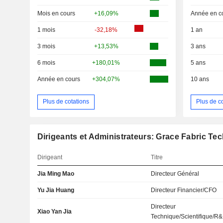
Mois en cours
+16,09%
Année en c
1 mois
-32,18%
1 an
3 mois
+13,53%
3 ans
6 mois
+180,01%
5 ans
Année en cours
+304,07%
10 ans
Plus de cotations
Plus de c
Dirigeants et Administrateurs: Grace Fabric Te
Dirigeant
Titre
Jia Ming Mao
Directeur Général
Yu Jia Huang
Directeur Financier/CFO
Directeur
Xiao Yan Jia
Technique/Scientifique/R