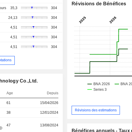
Révisions de Bénéfices
ours
35,3
304
24,13
304
4,51
304
4,51
304
4,51
304
otations
chnology Co.,Ltd.
Age
Depuis
61
15/04/2026
Révisions des estimations
38
12/01/2024
47
13/08/2024
&D
Bénéfices annuels - Taux