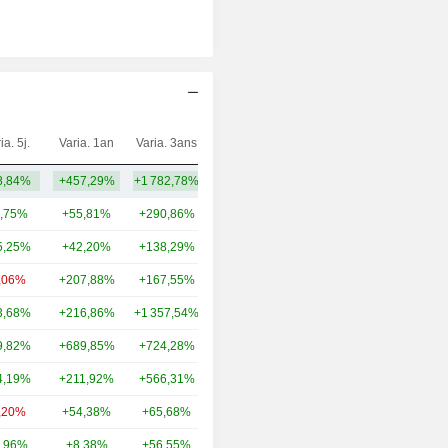
ia. 5j.
Varia. 1an
Varia. 3ans
Capi.($)
8,84%
+457,29%
+1 782,78%
19,93 Md
,75%
+55,81%
+290,86%
210 Md
5,25%
+42,20%
+138,29%
115 Md
,06%
+207,88%
+167,55%
85,27 Md
3,68%
+216,86%
+1 357,54%
87,12 Md
9,82%
+689,85%
+724,28%
63,68 Md
4,19%
+211,92%
+566,31%
65,39 Md
,20%
+54,38%
+65,68%
63,77 Md
,96%
+8,38%
+56,55%
62,27 Md