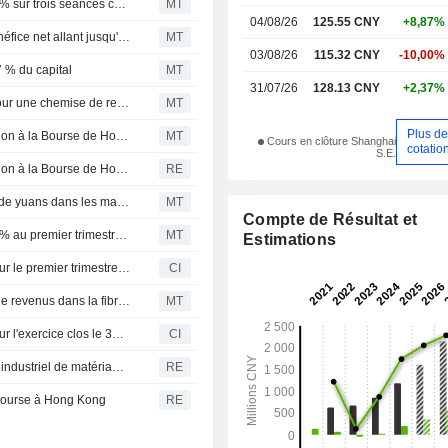
L'action Grace Fabric Technology s'écarte de plus de 20 % sur trois séances consécutives ; le titre grimpe de 10 %
MT
04/08/26
125.55 CNY
+8,87%
Grace Fabric Technology prévoit une envolée de son bénéfice net allant jusqu'à 364 % au premier semestre
MT
03/08/26
115.32 CNY
-10,00%
 % du capital
MT
31/07/26
128.13 CNY
+2,37%
Grace Fabric Technology : une filiale obtient un brevet pour une chemise de refroidissement
MT
Plus d
Grace Fabric Technology dépose une demande de cotation à la Bourse de Hong Kong
MT
Cours en clôture Shanghai
cotatio
S.E.
Grace Fabric Technology dépose son dossier d'introduction à la Bourse de Hong Kong
RE
Grace Fabric Technology signe un accord de 8 milliards de yuans dans les matériaux haute performance
MT
Compte de Résultat et
Grace Fabric Technology : le bénéfice net bondit de 354 % au premier trimestre, le titre grimpe de 4 %
MT
Estimations
Grace Fabric Technology Co.,Ltd. publie ses résultats pour le premier trimestre clos le 31 mars 2026
CI
Grace Fabric Technology affiche 1,12 milliard de yuans de revenus dans la fibre de verre en 2025 ; le titre grimpe de 5%
MT
Grace Fabric Technology Co.,Ltd. publie ses résultats pour l'exercice clos le 31 décembre 2025
CI
Grace Fabric Technology projette d'investir dans un parc industriel de matériaux électroniques
RE
 bourse à Hong Kong
RE