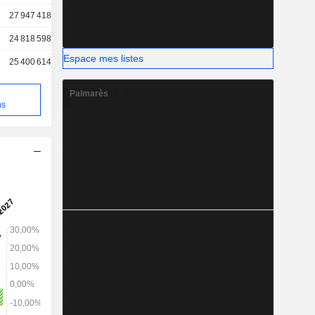
27 947 418
24 818 598
Espace mes listes
25 400 614
Palmarès
e
ns