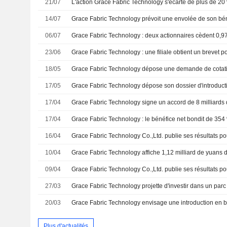
21/07
14/07
06/07
Grace Fabric Technology : deux actionnaires cèdent 0,97
23/06
18/05
17/05
17/04
17/04
16/04
10/04
09/04
27/03
20/03
Grace Fabric Technology envisage une introduction en
Plus d'actualités