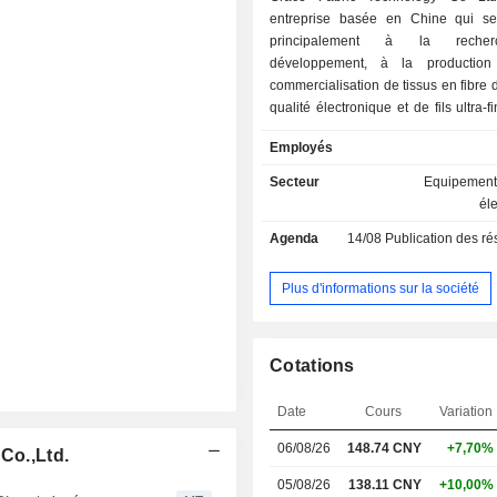
entreprise basée en Chine qui s
principalement à la reche
développement, à la productio
commercialisation de tissus en fibre 
qualité électronique et de fils ultra-f
de verre de qualité électronique. Les 
Employés
la société sont principalement utilis
produits électroniques de haute techn
Secteur
Equipements
que les smartphones, les table
él
ordinateurs portables, les serveurs, l
Agenda
14/08
Publication des résultat
de base de la technologie de com
mobile de cinquième génération 
automobiles, l'électronique grand 
Plus d'informations sur la société
contrôle industriel, l'instrument
équipements médicaux, l'aérospa
substrats d'encapsulation de puces 
Cotations
intégrés (CI), et autres. La soci
principalement ses activités sur
Date
Cours
Variation
intérieur.
06/08/26
148.74 CNY
+7,70%
Co.,Ltd.
05/08/26
138.11 CNY
+10,00%