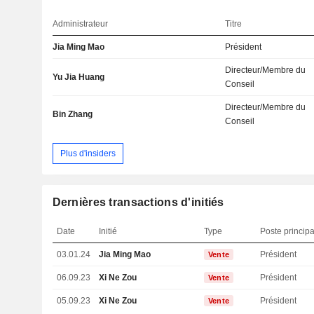
Administrateur
Titre
Jia Ming Mao
Président
Directeur/Membre du
Yu Jia Huang
Conseil
Directeur/Membre du
Bin Zhang
Conseil
Plus d'insiders
Dernières transactions d'initiés
Date
Initié
Type
Poste principa
03.01.24
Jia Ming Mao
Président
Vente
06.09.23
Xi Ne Zou
Président
Vente
05.09.23
Xi Ne Zou
Président
Vente