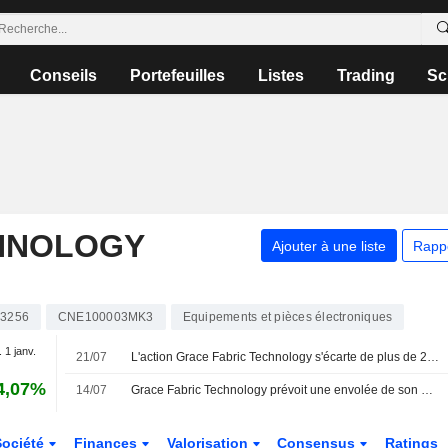
Conseils
Portefeuilles
Listes
Trading
Sc
HNOLOGY
Ajouter à une liste
Rapp
03256
CNE100003MK3
Equipements et pièces électroniques
. 1 janv.
21/07
L'action Grace Fabric Technology s'écarte de plus de 20 % sur trois séances consécutives ; le titre grimpe de 10 %
4,07%
14/07
Grace Fabric Technology prévoit une envolée de son bénéfice net allant jusqu'à 364 % au premier semestre
Société
Finances
Valorisation
Consensus
Ratings