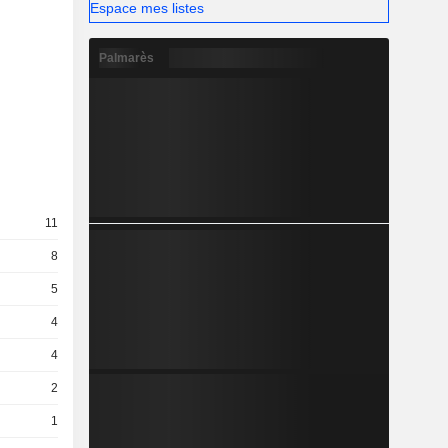
Espace mes listes
Palmarès
11
8
5
4
4
2
1