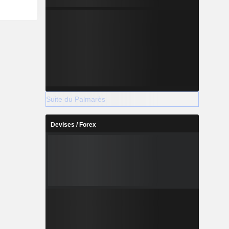
 (49,1%),
et Océanie
Suite du Palmarès
Devises / Forex