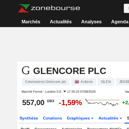
Marchés
Actualités
Analyses
Agenda
GLENCORE PLC
Connexions Glencore plc
Actions
GLEN
JE00
Marché Fermé -
London S.E.
17:35:15 07/08/2026
Var
557,00
-1,59%
GBX
+2
Synthèse
Cotations
Graphiques
Actualités