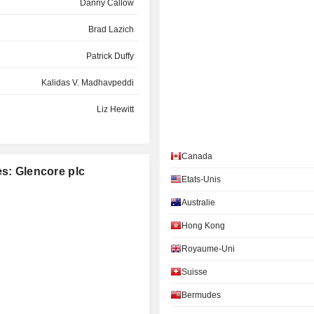
Danny Callow
Brad Lazich
Patrick Duffy
Kalidas V. Madhavpeddi
Liz Hewitt
Ning Li
Canada
Peter Coates
es: Glencore plc
Etats-Unis
Martin Gilbert
Australie
Simon Murray
Hong Kong
Hilmar Rode
Royaume-Uni
Hilmar Rode
Suisse
Bermudes
María Zuleta González