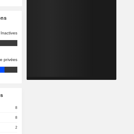
ons
Inactives
se privées
es
8
8
2