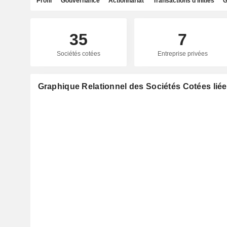
Profil
Gouvernance
Actionnariat
Transactions d'initiés
G
35
7
Sociétés cotées
Entreprise privées
Graphique Relationnel des Sociétés Cotées liée