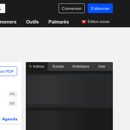
Connexion
S'abonner
reeners
Outils
Palmarès
Édition suisse
Indices
Europe
Amériques
Asie
ort PDF
AN
MT
Agenda
Secteur
Dérivés
Fonds et ETFs