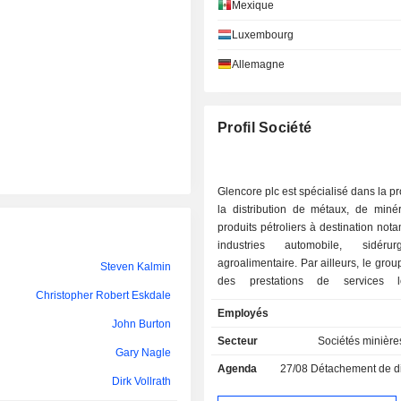
Mexique
Martin Gilbert
Luxembourg
Steven Bowles
Allemagne
Leonhard Heinrich Fischer
Cynthia Carroll
Profil Société
David Kwok
Simon Murray
Glencore plc est spécialisé dans la pr
la distribution de métaux, de miné
Jyothish George
produits pétroliers à destination no
industries automobile, sidéru
Hilmar Rode
agroalimentaire. Par ailleurs, le gro
Steven Kalmin
des prestations de services log
Cynthia Carroll
Christopher Robert Eskdale
d'approvisionnement et de financem
Employés
Matthew Rowlinson
par activité se répartit comme suit : - vente d
John Burton
produits pétroliers, de coke et 
Secteur
Sociétés minière
Ignacio Shimamoto
Gary Nagle
(53,9%) ; - vente de métaux et de minéraux
Agenda
27/08
Détachement de dividende exceptionn
(46%) : aluminium, zinc, cuivre
Siri Genik
Dirk Vollrath
alliages de fer, nickel, cobalt, etc. ; - aut