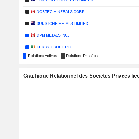
TOUBANI RESOURCES LIMITED
NORTEC MINERALS CORP.
SUNSTONE METALS LIMITED
DPM METALS INC.
KERRY GROUP PLC
Relations Actives
Relations Passées
HONG KONG FERRY (HOLDINGS) COMPANY LIMITED
EVT LIMITED
Graphique Relationnel des Sociétés Privées lié
LIONTRUST ASSET MANAGEMENT PLC
CHINA HK POWER SMART ENERGY GROUP LIMITED
SCR-SIBELCO N.V.
NEXA RESOURCES PERÚ S.A.A.
CORPORACIÓN FINANCIERA COLOMBIANA S.A.