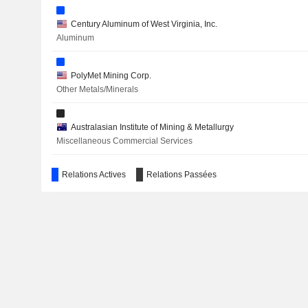
CANADA NICKEL COMPANY INC.
Century Aluminum of West Virginia, Inc.
SILVER MOUNTAIN RESOURCES INC.
Aluminum
SINDA LTD.
PolyMet Mining Corp.
SEADRILL LIMITED
Other Metals/Minerals
BUNGE GLOBAL SA
Australasian Institute of Mining & Metallurgy
FLYEXCLUSIVE, INC.
Miscellaneous Commercial Services
Relations Actives
Relations Passées
The Business Council
Miscellaneous Commercial Services
Noranda Operating Trust
Investment Trusts/Mutual Funds
Xstrata Ltd.