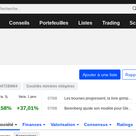
Conseils
Portefeuilles
Listes
Trading
Sc
Ajouter à une liste
Rapp
B4T3BW64
Sociétés minières intégrées
ia. 5j.
Varia. 1 janv.
07/08
Les bourses progressent, la livre grimpe après la baisse surprise de l'emploi aux États-Unis
,58%
+37,01%
07/08
Berenberg ajuste son modèle pour Glencore suite au projet de cotation en Australie ; objectif de cours et estimations révisés
Société
Finances
Valorisation
Consensus
Ratings