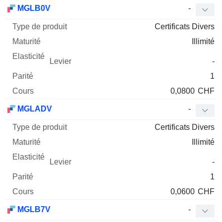
Type
MGLB0V
-
de
Certificats Divers
Mnemo
Type
produit
Maturité
Elasticité
Levier
Parité
Co
Illimité
-
1
0,0800
CHF
MGLADV
-
Certificats Divers
Illimité
-
1
0,0600
CHF
MGLB7V
-