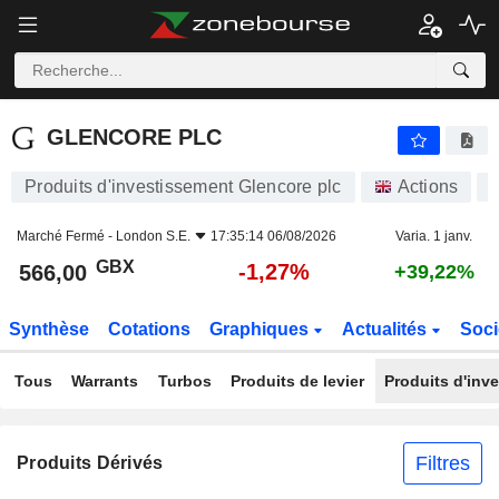
GLENCORE PLC
566,00
p
-1,27%
GLENCORE PLC
Produits d'investissement Glencore plc
Actions
Marché Fermé -
London S.E.
17:35:14 06/08/2026
Varia. 1 janv.
GBX
-1,27%
566,00
+39,22%
Synthèse
Cotations
Graphiques
Actualités
Soci
Tous
Warrants
Turbos
Produits de levier
Produits d'inv
Filtres
Produits Dérivés