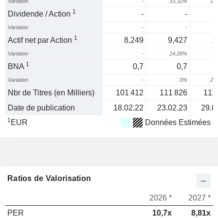
Variation
-
33,32%
17
1
Dividende / Action
-
-
Variation
-
-
1
Actif net par Action
8,249
9,427
1
Variation
-
14,28%
2
1
BNA
0,7
0,7
Variation
-
0%
21
Nbr de Titres (en Milliers)
101 412
111 826
111
Date de publication
18.02.22
23.02.23
29.0
1
EUR
Données Estimées
Ratios de Valorisation
2026 *
2027 *
PER
10,7x
8,81x