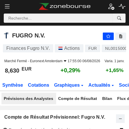
FUGRO N.V.
8,630
€
+0,29%
FUGRO N.V.
Finances Fugro N.V.
Actions
FUR
NL0015000
Marché Fermé -
Euronext Amsterdam
17:55:00 06/08/2026
Varia. 1 janv.
EUR
+0,29%
8,630
+1,65%
Synthèse
Cotations
Graphiques
Actualités
Soci
Prévisions des Analystes
Compte de Résultat
Bilan
Flux d
Compte de Résultat Prévisionnel: Fugro N.V.