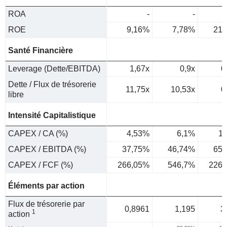
ROA
-
-
ROE
9,16%
7,78%
21,
Santé Financière
Leverage (Dette/EBITDA)
1,67x
0,9x
0
Dette / Flux de trésorerie
11,75x
10,53x
0
libre
Intensité Capitalistique
CAPEX / CA (%)
4,53%
6,1%
1
CAPEX / EBITDA (%)
37,75%
46,74%
65,
CAPEX / FCF (%)
266,05%
546,7%
226,
Éléments par action
Flux de trésorerie par
0,8961
1,195
3
1
action