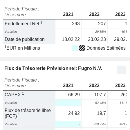
Période Fiscale :
2021
2022
2023
Décembre
1
Endettement Net
293
207
11
Variation
-
-29,35%
-46,3
Date de publication
18.02.22
23.02.23
29.02.2
1
EUR en Millions
Données Estimées
Flux de Trésorerie Prévisionnel: Fugro N.V.
Période Fiscale :
2021
2022
2023
Décembre
1
CAPEX
66,29
107,7
260,
Variation
-
62,48%
141,6
Flux de trésorerie libre
24,92
19,7
11
1
(FCF)
Variation
-
-20,93%
483,7