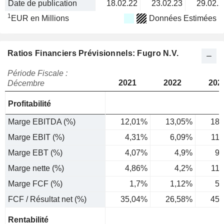
Date de publication
18.02.22
23.02.23
29.02.2
1
EUR en Millions
Données Estimées
Ratios Financiers Prévisionnels: Fugro N.V.
Période Fiscale :
2021
2022
202
Décembre
Profitabilité
Marge EBITDA (%)
12,01%
13,05%
18,
Marge EBIT (%)
4,31%
6,09%
11
Marge EBT (%)
4,07%
4,9%
9,
Marge nette (%)
4,86%
4,2%
11
Marge FCF (%)
1,7%
1,12%
5,
FCF / Résultat net (%)
35,04%
26,58%
45,
Rentabilité