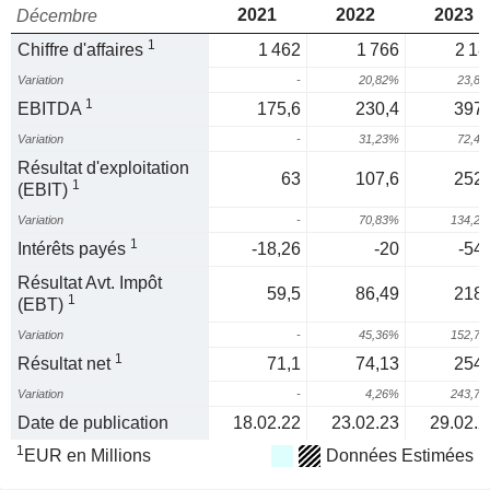
2021
2022
2023
Décembre
1
Chiffre d'affaires
1 462
1 766
2 18
Variation
-
20,82%
23,8
1
EBITDA
175,6
230,4
397,
Variation
-
31,23%
72,4
Résultat d'exploitation
63
107,6
252,
1
(EBIT)
Variation
-
70,83%
134,2
1
Intérêts payés
-18,26
-20
-54,
Résultat Avt. Impôt
59,5
86,49
218,
1
(EBT)
Variation
-
45,36%
152,7
1
Résultat net
71,1
74,13
254,
Variation
-
4,26%
243,7
Date de publication
18.02.22
23.02.23
29.02.2
1
EUR en Millions
Données Estimées