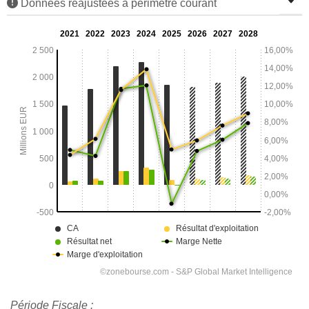
Données réajustées à périmètre courant
Période Fiscale :