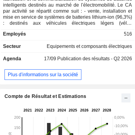
intelligents destinés au marché de l'électromobilité. Le CA
par activité se répartit comme suit : - vente, installation et
mise en service de systèmes de batteries lithium-ion (96,3%)
: destinés aux véhicules électriques légers (vélos
électriques, scooters électriques et véhicules légers de 1 à 4
Employés
516
roues), aux véhicules lourds (véhicules agricoles, de
chantier et industriels, véhicules utilitaires, camions, bus,
Secteur
Equipements et composants électriques
véhicules ferroviaires et navires), aux unités de stockage
stationnaires (résidentielles, commerciales et industrielles),
Agenda
17/09
Publication des résultats - Q2 2026
aux équipements médicaux, aux objets connectés, aux
systèmes domotiques, aux équipements robotiques et aux
outillages professionnels ; - prestations de services (2,5%) :
Plus d'informations sur la société
prestations de financement (location de batteries), de
gestion du cycle de vie des batteries et de services après-
vente ; - autres (1,2%). A fin 2025, le groupe dispose de 5
sites de production implantés en France, en Pologne, en
Compte de Résultat et Estimations
Inde, aux Etats Unis et en Chine. La répartition
géographique du CA est la suivante : France (12,6%),
Europe (68,3%), Asie (16,9%), Etats-Unis (1,7%) et autres
(0,5%).