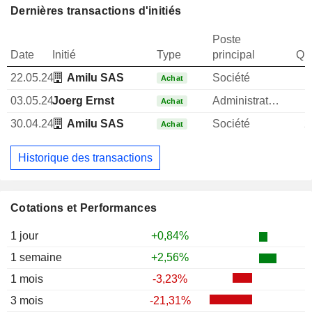
Dernières transactions d'initiés
Poste
Date
Initié
Type
principal
Qua
22.05.24
Amilu SAS
Société
1
Achat
03.05.24
Joerg Ernst
Administrateur
Achat
30.04.24
Amilu SAS
Société
2
Achat
Historique des transactions
Cotations et Performances
1 jour
+0,84%
1 semaine
+2,56%
1 mois
-3,23%
3 mois
-21,31%