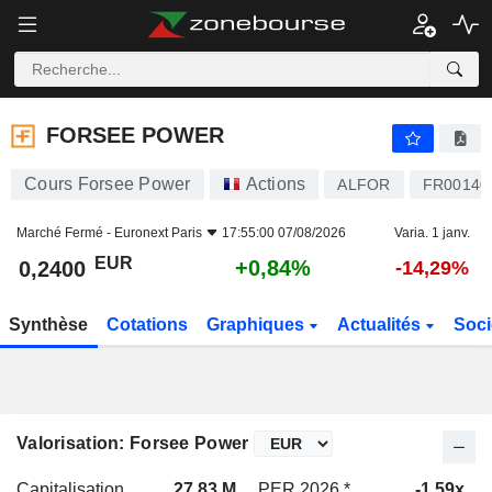
FORSEE POWER
0,2400
€
+0,84%
FORSEE POWER
Cours Forsee Power
Actions
ALFOR
FR00140
Marché Fermé -
Euronext Paris
17:55:00 07/08/2026
Varia. 1 janv.
EUR
+0,84%
0,2400
-14,29%
Synthèse
Cotations
Graphiques
Actualités
Soci
Valorisation: Forsee Power
Capitalisation
27,83 M
PER 2026 *
-1,59x