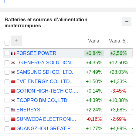
Batteries et sources d'alimentation
ininterrompues
Varia.
Varia. 5j.
FORSEE POWER
+0,84%
+2,56%
LG ENERGY SOLUTION, LTD.
+4,35%
+12,50%
SAMSUNG SDI CO., LTD.
+7,49%
+28,03%
+
EVE ENERGY CO., LTD.
+1,50%
+1,33%
+
GOTION HIGH-TECH CO.,LTD.
+0,14%
-3,45%
ECOPRO BM CO., LTD.
+4,39%
+10,88%
ENERSYS
+2,24%
+3,68%
+
SUNWODA ELECTRONIC CO.,LTD
-0,16%
-2,69%
GUANGZHOU GREAT POWER ENERGY AND TECHNOLOGY CO., LTD
+1,77%
+4,99%
+