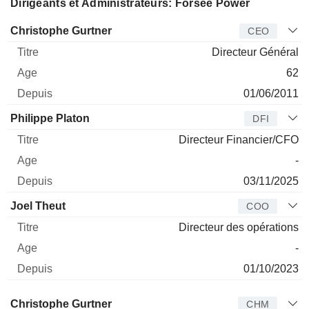
Dirigeants et Administrateurs: Forsee Power
Dirigeant
Titre
Age
Depuis
Christophe Gurtner
CEO
Directeur Général
62
01/06/2011
Philippe Platon
DFI
Directeur Financier/CFO
-
03/11/2025
Joel Theut
COO
Directeur des opérations
-
01/10/2023
Administrateur
Titre
Age
Depuis
Christophe Gurtner
CHM