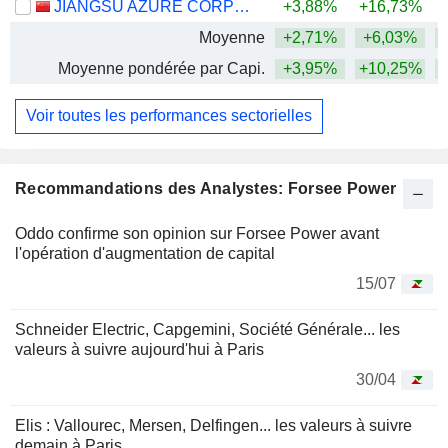
JIANGSU AZURE CORPORATION
+3,88%
+16,73%
+
Moyenne
+2,71%
+6,03%
+
Moyenne pondérée par Capi.
+3,95%
+10,25%
+
Voir toutes les performances sectorielles
Recommandations des Analystes: Forsee Power
Oddo confirme son opinion sur Forsee Power avant
l'opération d'augmentation de capital
15/07
Schneider Electric, Capgemini, Société Générale... les
valeurs à suivre aujourd'hui à Paris
30/04
Elis : Vallourec, Mersen, Delfingen... les valeurs à suivre
demain à Paris