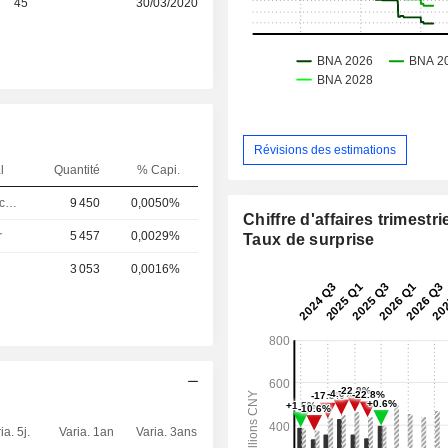
45
30/03/2020
Révisions des estimations
l
Quantité
% Capi.
Responsable communication publique
9 450
0,0050%
Chiffre d'affaires trimestrie
r
5 457
0,0029%
Taux de surprise
3 053
0,0016%
ia. 5j.
Varia. 1an
Varia. 3ans
Capi.($)