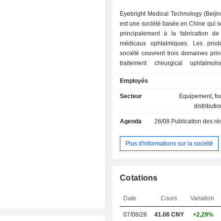
Eyebright Medical Technology (Beijin
est une société basée en Chine qui 
principalement à la fabrication de 
médicaux ophtalmiques. Les prod
société couvrent trois domaines prin
traitement chirurgical ophtalmol
prévention et le contrôle de la myopie
Employés
les soins de santé visuelle. Le
destinés au traitement chirurgical 
Secteur
Equipement, fou
principalement des gammes de 
distributi
intraoculaires artificielles d
Agenda
26/08
Publication des résultat
fonctionnelles, telles que Proming 
Les produits de prévention et de con
myopie comprennent principalement le
Plus d'informations sur la société
de remodelage cornéen de la marqu
ainsi que des verres de lu
défocalisation, des lentilles 
Cotations
défocalisation et des lentilles de con
à usage quotidien. Les produits de 
Date
Cours
Variation
vue comprennent principalement des
de contact transparentes et des le
07/08/26
41.06 CNY
+2,29%