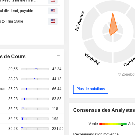
Eyebright Medical Technology Co., Ltd. Reports Earnings Results for the First Quarter Ended March 31, 2026
Eyebright Medical Technology Co., Ltd. announces Annual dividend, payable on June 22, 2026
 to Trim Stake
s de Cours
39,55
42,34
38,28
44,13
ours
35,23
66,44
Plus de notations
35,23
83,83
35,23
118
Consensus des Analyste
35,23
165
Vente
Ach
35,23
221,59
Recommandation moyenne