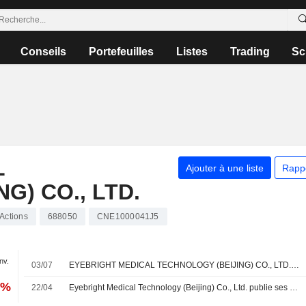
Conseils
Portefeuilles
Listes
Trading
Sc
L
Ajouter à une liste
Rapp
G) CO., LTD.
Actions
688050
CNE1000041J5
anv.
03/07
EYEBRIGHT MEDICAL TECHNOLOGY (BEIJING) CO., LTD. : UBS n'est plus positif
1%
22/04
Eyebright Medical Technology (Beijing) Co., Ltd. publie ses résultats pour le premier trimestre clos le 31 mars 2026