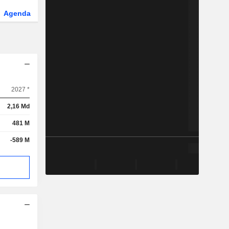
Agenda
Secteur
2027 *
2,16 Md
481 M
-589 M