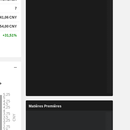
7
41,06
CNY
54,00
CNY
+31,51%
Matières Premières