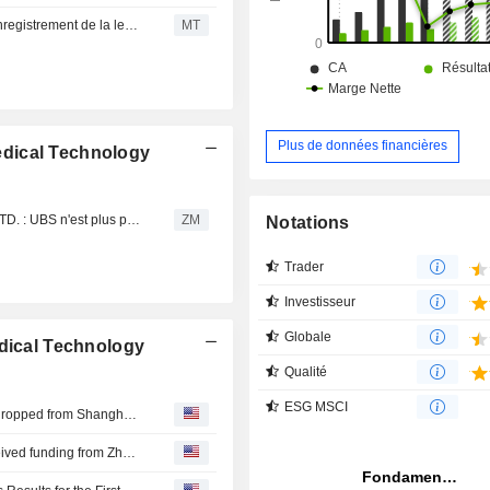
Eyebright Medical Technology obtient le feu vert pour l'enregistrement de la lentille intraoculaire phaque
MT
Plus de données financières
dical Technology
EYEBRIGHT MEDICAL TECHNOLOGY (BEIJING) CO., LTD. : UBS n'est plus positif
ZM
Notations
Trader
Investisseur
Globale
edical Technology
Qualité
ESG MSCI
Eyebright Medical Technology Co., Ltd.(SHSE:688050) dropped from Shanghai Stock Exchange Health Care Sector Index
Chaomu Technology Co., Ltd. announced that it has received funding from Zhongzhi Zhonghe, Lapam Capital, Aibo Hongsheng Equity Investment Fund Partnership (Limited Partnership), CDB Technology Venture Capital Co., Ltd., Eyebright Medical Technology Co., Ltd., Beijing Shunxi Venture Capital Fund Management Co.,Ltd.