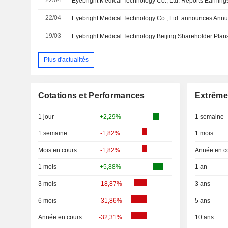
22/04
19/03
Eyebright Medical Technology Beijing Shareholder Plans
Plus d'actualités
Cotations et Performances
Extrême
1 jour
+2,29%
1 semaine
1 semaine
-1,82%
1 mois
Mois en cours
-1,82%
Année en c
1 mois
+5,88%
1 an
3 mois
-18,87%
3 ans
6 mois
-31,86%
5 ans
Année en cours
-32,31%
10 ans