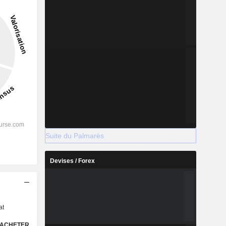
Suite du Palmarès
Devises / Forex
s
at
ACHETER