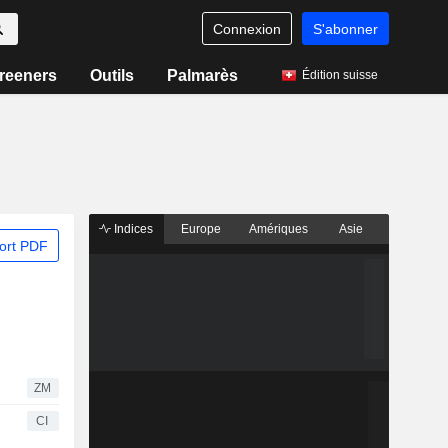
Connexion
S'abonner
reeners
Outils
Palmarès
Édition suisse
Indices
Europe
Amériques
Asie
ort PDF
ZM
CI