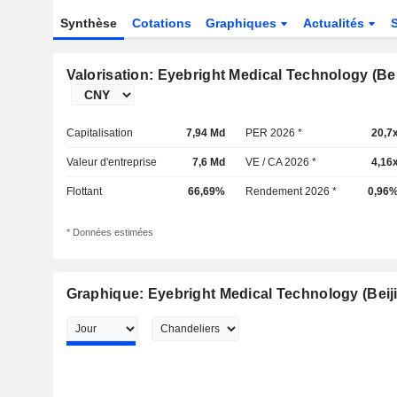
Synthèse
Cotations
Graphiques
Actualités
Valorisation: Eyebright Medical Technology (Beij
Capitalisation
7,94 Md
PER 2026 *
20,7
Valeur d'entreprise
7,6 Md
VE / CA 2026 *
4,16
Flottant
66,69%
Rendement 2026 *
0,96
* Données estimées
Graphique: Eyebright Medical Technology (Beiji