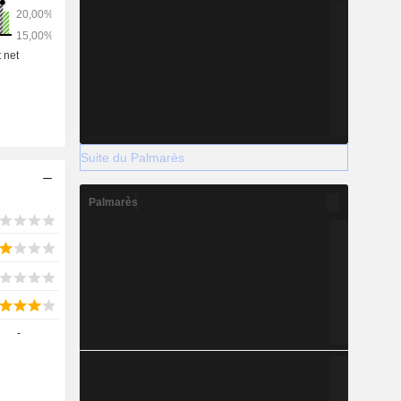
Suite du Palmarès
Palmarès
-