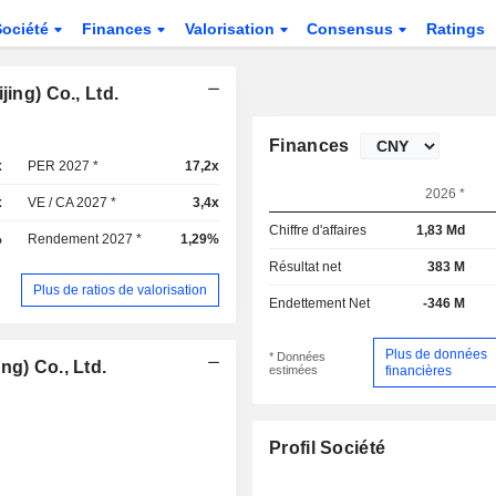
Société
Finances
Valorisation
Consensus
Ratings
ing) Co., Ltd.
Finances
x
PER 2027 *
17,2x
2026 *
x
VE / CA 2027 *
3,4x
Chiffre d'affaires
1,83 Md
%
Rendement 2027 *
1,29%
Résultat net
383 M
Plus de ratios de valorisation
Endettement Net
-346 M
Plus de données
* Données
ng) Co., Ltd.
estimées
financières
Profil Société