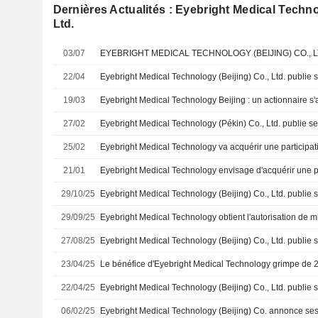
Dernières Actualités : Eyebright Medical Techno
Ltd.
03/07
22/04
19/03
27/02
25/02
21/01
29/10/25
29/09/25
27/08/25
23/04/25
22/04/25
06/02/25