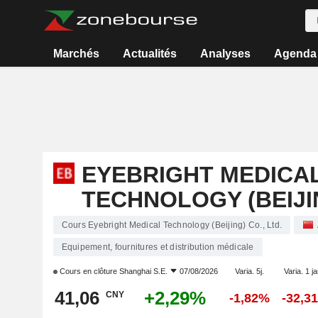
Marchés
Actualités
Analyses
Agenda
EYEBRIGHT MEDICA
TECHNOLOGY (BEIJIN
Cours Eyebright Medical Technology (Beijing) Co., Ltd.
Equipement, fournitures et distribution médicale
Cours en clôture
Shanghai S.E.
07/08/2026
Varia. 5j.
Varia. 1 j
41,06
+2,29%
CNY
-1,82%
-32,3