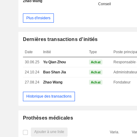
Zhao Wang
Conseil
Plus d'insiders
Dernières transactions d'initiés
Date
Initié
Type
Poste principa
30.06.25
Yu Qian Zhou
Achat
24.10.24
Bao Shan Jia
Administrateu
Achat
27.08.24
Zhao Wang
Fondateur
Achat
Historique des transactions
Prothèses médicales
Ajouter à une liste
Varia.
Var