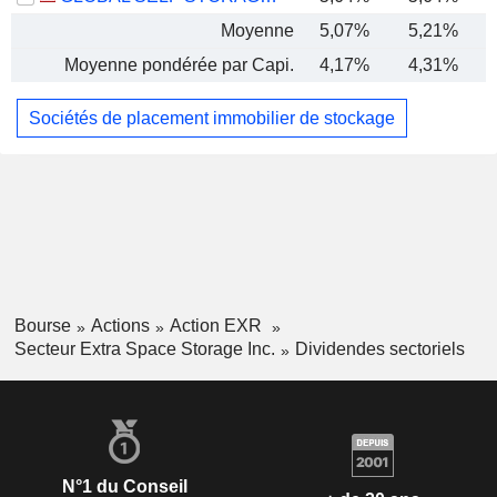
Moyenne
5,07%
5,21%
Moyenne pondérée par Capi.
4,17%
4,31%
Sociétés de placement immobilier de stockage
Bourse
Actions
Action EXR
Secteur Extra Space Storage Inc.
Dividendes sectoriels
N°1 du Conseil