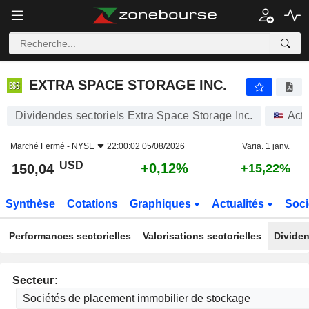
EXTRA SPACE STORAGE INC.
150,04
$
+0,12%
EXTRA SPACE STORAGE INC.
Dividendes sectoriels Extra Space Storage Inc.
Acti
Marché Fermé -
NYSE
22:00:02 05/08/2026
Varia. 1 janv.
USD
+0,12%
150,04
+15,22%
Synthèse
Cotations
Graphiques
Actualités
Soci
Performances sectorielles
Valorisations sectorielles
Dividen
Secteur: