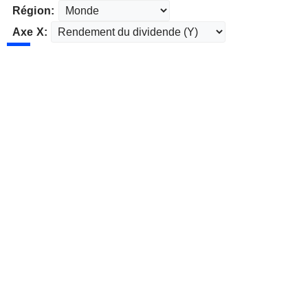
Région:
Axe X: