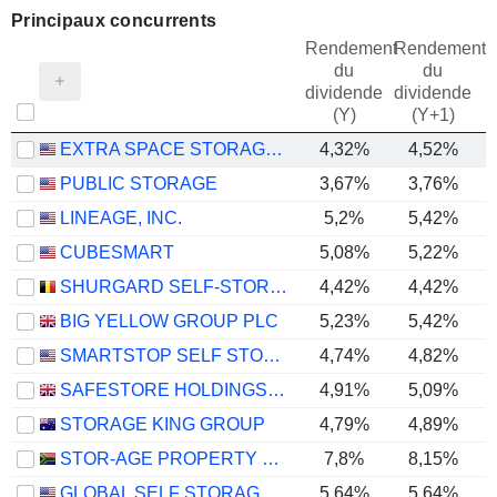
Principaux concurrents
Rendement
Rendement
du
du
dividende
dividende
(Y)
(Y+1)
EXTRA SPACE STORAGE INC.
4,32%
4,52%
PUBLIC STORAGE
3,67%
3,76%
LINEAGE, INC.
5,2%
5,42%
CUBESMART
5,08%
5,22%
SHURGARD SELF-STORAGE LTD.
4,42%
4,42%
BIG YELLOW GROUP PLC
5,23%
5,42%
SMARTSTOP SELF STORAGE REIT, INC.
4,74%
4,82%
SAFESTORE HOLDINGS PLC
4,91%
5,09%
STORAGE KING GROUP
4,79%
4,89%
STOR-AGE PROPERTY REIT LIMITED
7,8%
8,15%
GLOBAL SELF STORAGE, INC.
5,64%
5,64%