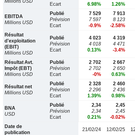
Millions USD
Ecart
6.98%
1.26%
Publié
7 529
7 913
EBITDA
Prévision
7 597
8 123
Millions USD
Ecart
-0.9%
-2.58%
Résultat
Publié
4 023
4 319
d'exploitation
Prévision
4 018
4 471
(EBIT)
Ecart
0.13%
-3.4%
Millions USD
Résultat Avt.
Publié
2 702
2 667
Impôt (EBT)
Prévision
2 702
2 650
Millions USD
Ecart
-0%
0.63%
Publié
2 328
2 460
Résultat net
Prévision
2 296
2 436
Millions USD
Ecart
1.39%
0.98%
Publié
2,34
2,45
BNA
Prévision
2,34
2,45
USD
Ecart
0.21%
-0.02%
Date de
21/02/24
12/02/25
1
publication