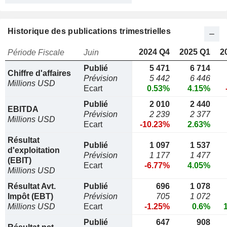
Historique des publications trimestrielles
2024 Q4
2025 Q1
2
Période Fiscale
Juin
Publié
5 471
6 714
Chiffre d'affaires
Prévision
5 442
6 446
Millions USD
Ecart
0.53%
4.15%
Publié
2 010
2 440
EBITDA
Prévision
2 239
2 377
Millions USD
Ecart
-10.23%
2.63%
Résultat
Publié
1 097
1 537
d'exploitation
Prévision
1 177
1 477
(EBIT)
Ecart
-6.77%
4.05%
Millions USD
Résultat Avt.
Publié
696
1 078
Impôt (EBT)
Prévision
705
1 072
Millions USD
Ecart
-1.25%
0.6%
Publié
647
908