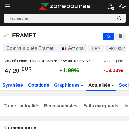
ERAMET
47,20
€
+1,99%
ERAMET
Communiqués Eramet
Actions
ERA
FR000013
Marché Fermé -
Euronext Paris
17:55:00 07/08/2026
Varia. 1 janv.
EUR
+1,99%
47,20
-18,13%
Synthèse
Cotations
Graphiques
Actualités
Soci
Toute l'actualité
Reco analystes
Faits marquants
In
Communiqués