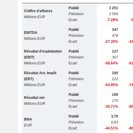
Publié
3 251
Chiffre d'affaires
Prévision
3 506
Millions EUR
Ecart
-7.28%
-
Publié
347
EBITDA
Prévision
478
Millions EUR
Ecart
-27.35%
-2
Résultat d'exploitation
Publié
127
(EBIT)
Prévision
307
Millions EUR
Ecart
-58.64%
-6
Résultat Avt. Impôt
Publié
100
(EBT)
Prévision
222
Millions EUR
Ecart
-54.95%
-7
Publié
109
Résultat net
Prévision
170
Millions EUR
Ecart
-35.71%
-8
Publié
3,79
BNA
Prévision
6,83
EUR
Ecart
-44.51%
-8