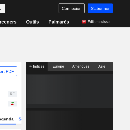
Connexion
S'abonner
reeners
Outils
Palmarès
Édition suisse
Indices
Europe
Amériques
Asie
ort PDF
RE
Agenda
Secteur
Dérivés
Fonds et ETFs