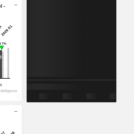
l -
e