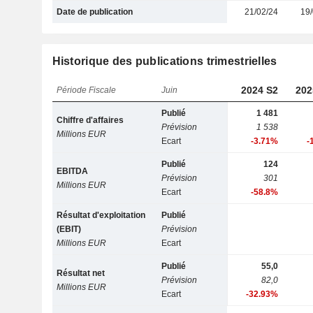
Date de publication
21/02/24
19/
Historique des publications trimestrielles
2024 S2
202
Période Fiscale
Juin
Publié
1 481
Chiffre d'affaires
Prévision
1 538
Millions EUR
Ecart
-3.71%
-
Publié
124
EBITDA
Prévision
301
Millions EUR
Ecart
-58.8%
Résultat d'exploitation
Publié
(EBIT)
Prévision
Millions EUR
Ecart
Publié
55,0
Résultat net
Prévision
82,0
Millions EUR
Ecart
-32.93%