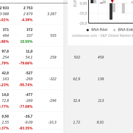
2 933
2 753
3 088
2 879
3 287
3 589
3 658
5.01%
-4.39%
371
372
494
337
555
725
748
4.86%
10.55%
97,0
11,0
254
54,1
258
502
459
1.79%
-79.66%
42,0
-527
163
-269
-322
62,9
138
4.23%
-95.74%
14,0
-477
72,8
-269
-296
32,4
113
0.77%
-77.08%
0,50
-16,7
2,55
-9,09
-10,3
1,72
8,91
0.37%
-83.35%