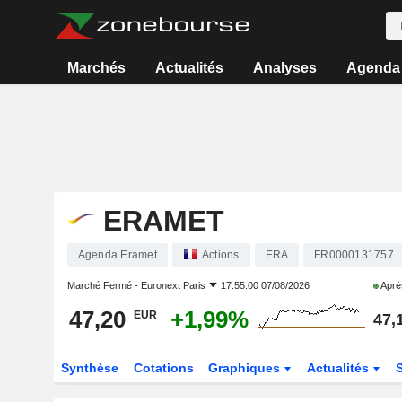
Marchés
Actualités
Analyses
Agenda
ERAMET
Agenda Eramet
Actions
ERA
FR0000131757
Marché Fermé -
Euronext Paris
17:55:00 07/08/2026
Aprè
47,20
+1,99%
EUR
47,
Synthèse
Cotations
Graphiques
Actualités