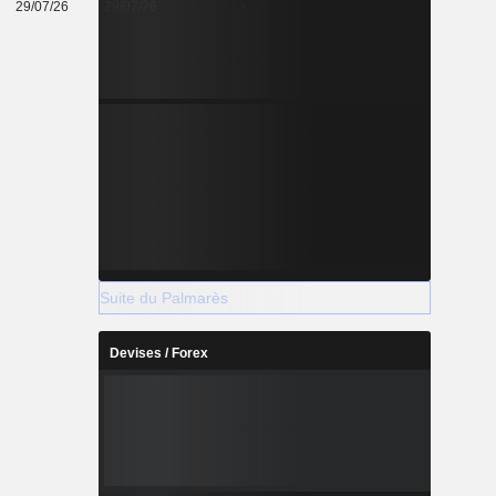
29/07/26
29/07/26
-
Suite du Palmarès
Devises / Forex