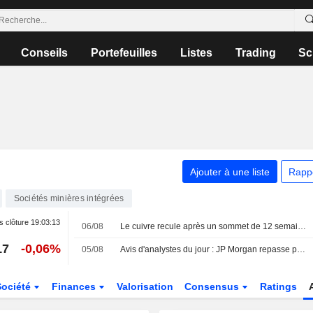
Conseils
Portefeuilles
Listes
Trading
Sc
Ajouter à une liste
Rapp
Sociétés minières intégrées
s clôture
19:03:13
06/08
Le cuivre recule après un sommet de 12 semaines, la cherté des prix freinant la demande chinoise
17
-0,06%
05/08
Avis d'analystes du jour : JP Morgan repasse positif sur Nexans, nouveaux suivis sur Assystem et GTT
Société
Finances
Valorisation
Consensus
Ratings