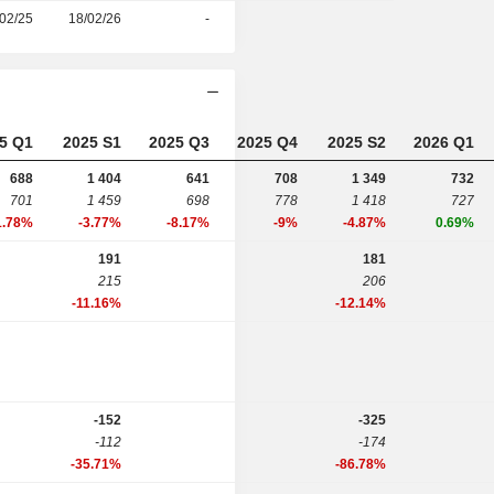
02/25
18/02/26
-
5 Q1
2025 S1
2025 Q3
2025 Q4
2025 S2
2026 Q1
688
1 404
641
708
1 349
732
701
1 459
698
778
1 418
727
1.78%
-3.77%
-8.17%
-9%
-4.87%
0.69%
191
181
215
206
-11.16%
-12.14%
-152
-325
-112
-174
-35.71%
-86.78%