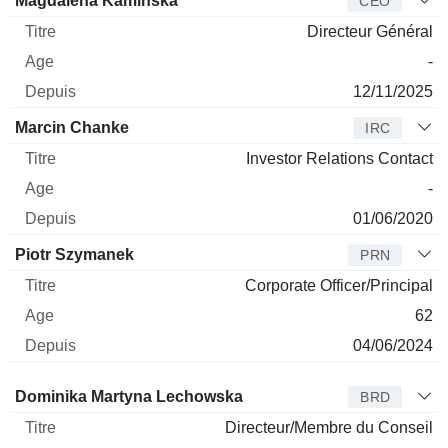
Magdalena Kaminska
CEO
Directeur Général
-
12/11/2025
Marcin Chanke
IRC
Investor Relations Contact
-
01/06/2020
Piotr Szymanek
PRN
Corporate Officer/Principal
62
04/06/2024
Administrateur
Titre
Age
Depuis
Dominika Martyna Lechowska
BRD
Directeur/Membre du Conseil