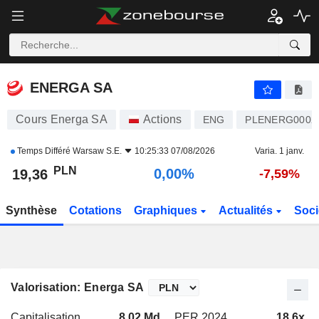
ENERGA SA
19,36
zł
0,00%
ENERGA SA
Cours Energa SA
Actions
ENG
PLENERG0002
Temps Différé
Warsaw S.E.
10:25:33 07/08/2026
Varia. 1 janv.
PLN
0,00%
19,36
-7,59%
Synthèse
Cotations
Graphiques
Actualités
Soci
Valorisation: Energa SA
Capitalisation
8,02 Md
PER 2024
18,6x