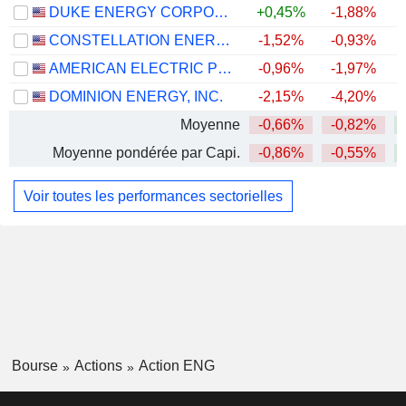
DUKE ENERGY CORPORATION
+0,45%
-1,88%
CONSTELLATION ENERGY CORPORATION
-1,52%
-0,93%
AMERICAN ELECTRIC POWER COMPANY, INC.
-0,96%
-1,97%
+
DOMINION ENERGY, INC.
-2,15%
-4,20%
Moyenne
-0,66%
-0,82%
+
Moyenne pondérée par Capi.
-0,86%
-0,55%
+
Voir toutes les performances sectorielles
Bourse
Actions
Action ENG