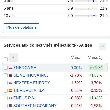
3 ans
7,8
21,9
5 ans
5,9
21,9
10 ans
5,9
21,9
Plus de cotations
Services aux collectivités d'électricité - Autres
Varia.
Varia. 5j.
ENERGA SA
0,00%
+0,94%
+
GE VERNOVA INC.
-1,73%
+1,87%
+
NEXTERA ENERGY
-1,52%
-3,79%
+
IBERDROLA, S.A.
-0,51%
-0,15%
+
ENEL S.P.A.
-0,33%
+1,41%
+
SOUTHERN COMPANY
-0,21%
-1,53%