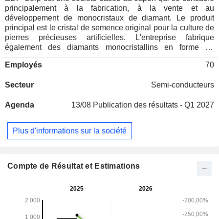
principalement à la fabrication, à la vente et au
développement de monocristaux de diamant. Le produit
principal est le cristal de semence original pour la culture de
pierres précieuses artificielles. L'entreprise fabrique
également des diamants monocristallins en forme de
plaque. La société est engagée dans le développement et la
Employés
70
fourniture de produits pour des domaines tels que les
substrats pour divers dispositifs utilisant le diamant comme
Secteur
Semi-conducteurs
matériau semi-conducteur, les matériaux pour le
refroidissement de dispositifs générant une chaleur élevée
Agenda
13/08
Publication des résultats - Q1 2027
(dissipateur de chaleur), les outils de coupe de précision qui
nécessitent une précision jusqu'au niveau atomique, et
d'autres.
Plus d'informations sur la société
Compte de Résultat et Estimations