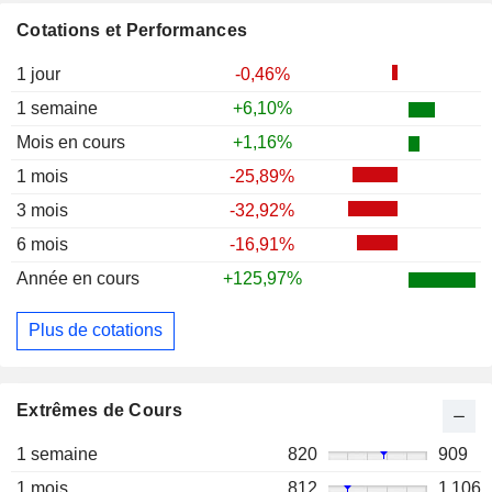
Cotations et Performances
1 jour
-0,46%
1 semaine
+6,10%
Mois en cours
+1,16%
1 mois
-25,89%
3 mois
-32,92%
6 mois
-16,91%
Année en cours
+125,97%
Plus de cotations
Extrêmes de Cours
1 semaine
820
909
1 mois
812
1 106