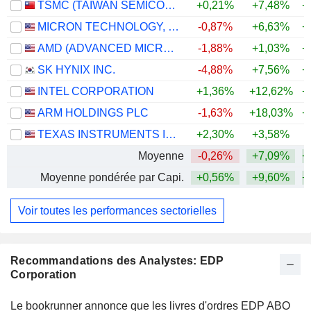
TSMC (TAIWAN SEMICONDUCTOR MANUFACTURING COMPANY)
+0,21%
+7,48%
+
MICRON TECHNOLOGY, INC.
-0,87%
+6,63%
+
AMD (ADVANCED MICRO DEVICES)
-1,88%
+1,03%
+
SK HYNIX INC.
-4,88%
+7,56%
+
INTEL CORPORATION
+1,36%
+12,62%
+
ARM HOLDINGS PLC
-1,63%
+18,03%
+
TEXAS INSTRUMENTS INCORPORATED
+2,30%
+3,58%
+
Moyenne
-0,26%
+7,09%
+
Moyenne pondérée par Capi.
+0,56%
+9,60%
+
Voir toutes les performances sectorielles
Recommandations des Analystes: EDP
Corporation
Le bookrunner annonce que les livres d'ordres EDP ABO