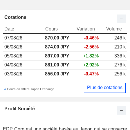
Cotations
Date
Cours
Variation
Volume
07/08/26
870.00
JPY
-0,46%
246 k
06/08/26
874.00 JPY
-2,56%
210 k
05/08/26
897.00 JPY
+1,82%
336 k
04/08/26
881.00 JPY
+2,92%
276 k
03/08/26
856.00 JPY
-0,47%
256 k
Plus de cotations
Cours en différé Japan Exchange
Profil Société
EDP Corp est une société basée au Japon qui se consacre