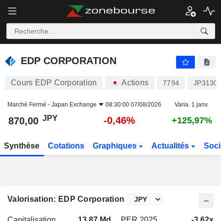
EDP CORPORATION
870,00
¥
-0,46%
EDP CORPORATION
Cours EDP Corporation
Actions
7794
JP3130
Marché Fermé -
Japan Exchange
08:30:00 07/08/2026
Varia. 1 janv.
JPY
-0,46%
870,00
+125,97%
Synthèse
Cotations
Graphiques
Actualités
Soci
Valorisation: EDP Corporation
Capitalisation
13,87 Md
PER 2025
-3,62x