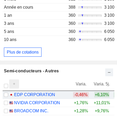
Année en cours
388
3 100
1 an
360
3 100
3 ans
360
3 100
5 ans
360
6 050
10 ans
360
6 050
Plus de cotations
Semi-conducteurs - Autres
Varia.
Varia. 5j.
EDP CORPORATION
-0,46%
+6,10%
+
NVIDIA CORPORATION
+1,76%
+11,01%
+
BROADCOM INC.
+1,28%
+9,76%
+