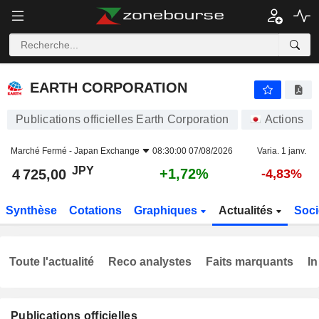
EARTH CORPORATION
4 725,00
¥
+1,72%
EARTH CORPORATION
Publications officielles Earth Corporation
Actions
Marché Fermé -
Japan Exchange
08:30:00 07/08/2026
Varia. 1 janv.
JPY
+1,72%
4 725,00
-4,83%
Synthèse
Cotations
Graphiques
Actualités
Soci
Toute l'actualité
Reco analystes
Faits marquants
In
Publications officielles