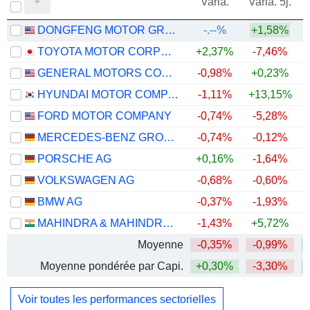
Varia.
Varia. 5j.
DONGFENG MOTOR GROUP COMPANY LIMITED
-.--%
+1,58%
TOYOTA MOTOR CORPORATION
+2,37%
-7,46%
+
GENERAL MOTORS COMPANY
-0,98%
+0,23%
+
HYUNDAI MOTOR COMPANY
-1,11%
+13,15%
+
FORD MOTOR COMPANY
-0,74%
-5,28%
+
MERCEDES-BENZ GROUP AG
-0,74%
-0,12%
PORSCHE AG
+0,16%
-1,64%
VOLKSWAGEN AG
-0,68%
-0,60%
BMW AG
-0,37%
-1,93%
MAHINDRA & MAHINDRA LIMITED
-1,43%
+5,72%
Moyenne
-0,35%
-0,99%
+
Moyenne pondérée par Capi.
+0,30%
-3,30%
+
Voir toutes les performances sectorielles