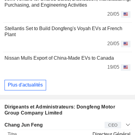
Purchasing, and Engineering Activities
20/05
Stellantis Set to Build Dongfeng's Voyah EVs at French
Plant
20/05
Nissan Mulls Export of China-Made EVs to Canada
19/05
Plus d'actualités
Dirigeants et Administrateurs: Dongfeng Motor
Group Company Limited
Dirigeant
Titre
Age
Depuis
Chang Jun Feng
CEO
Directeur Général