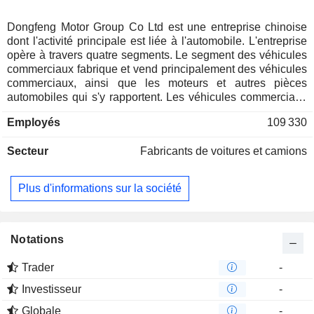
Dongfeng Motor Group Co Ltd est une entreprise chinoise
dont l'activité principale est liée à l'automobile. L'entreprise
opère à travers quatre segments. Le segment des véhicules
commerciaux fabrique et vend principalement des véhicules
commerciaux, ainsi que les moteurs et autres pièces
automobiles qui s'y rapportent. Les véhicules commerciaux
comprennent les camions moyens et lourds, les camions
Employés
109 330
légers, les camionnettes et les autobus. Le segment des
véhicules de tourisme fabrique et vend principalement des
Secteur
Fabricants de voitures et camions
véhicules de tourisme, ainsi que les moteurs et autres
pièces automobiles qui s'y rapportent. Les voitures
particulières comprennent les berlines, les véhicules
Plus d'informations sur la société
utilitaires sportifs (SUV) et les véhicules polyvalents (MPV).
Le segment des services de financement fournit
principalement des services financiers. Le segment
Entreprises et autres fabrique et vend principalement
Notations
d'autres produits liés à l'automobile.
Trader
-
Investisseur
-
Globale
-