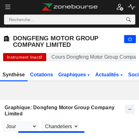
-.-
DONGFENG MOTOR GROUP COMPANY LIMITED
58,00
$
-
%
DONGFENG MOTOR GROUP
COMPANY LIMITED
Cours Dongfeng Motor Group Company
Instrument Inactif
Synthèse
Cotations
Graphiques
Actualités
Soci
Graphique: Dongfeng Motor Group Company
Limited