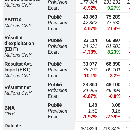
Prévision
177 084
233 232
2
Millions CNY
Ecart
-0.92%
0.27%
Publié
40 860
75 289
EBITDA
Prévision
42 862
77 332
Millions CNY
Ecart
-4.67%
-2.64%
Résultat
Publié
33 114
66 997
d'exploitation
Prévision
34 631
61 903
(EBIT)
Ecart
-4.38%
8.23%
Millions CNY
Résultat Avt.
Publié
33 077
66 890
Impôt (EBT)
Prévision
36 791
69 101
Millions CNY
Ecart
-10.1%
-3.2%
Publié
23 860
49 100
Résultat net
Prévision
24 069
49 494
Millions CNY
Ecart
-0.87%
-0.8%
Publié
1,48
3,08
BNA
Prévision
1,51
3,16
CNY
Ecart
-1.97%
-2.39%
Date de
28/03/24
21/03/25
1