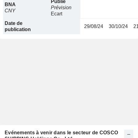
Publié
BNA
Prévision
CNY
Ecart
Date de
29/08/24
30/10/24
2
publication
Evénements à venir dans le secteur de COSCO