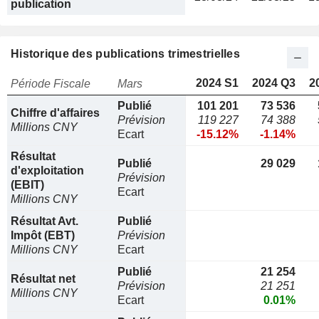
publication
Historique des publications trimestrielles
2024 S1
2024 Q3
2
Période Fiscale
Mars
Publié
101 201
73 536
Chiffre d'affaires
Prévision
119 227
74 388
Millions CNY
Ecart
-15.12%
-1.14%
Résultat
Publié
29 029
d'exploitation
Prévision
(EBIT)
Ecart
Millions CNY
Résultat Avt.
Publié
Impôt (EBT)
Prévision
Millions CNY
Ecart
Publié
21 254
Résultat net
Prévision
21 251
Millions CNY
Ecart
0.01%