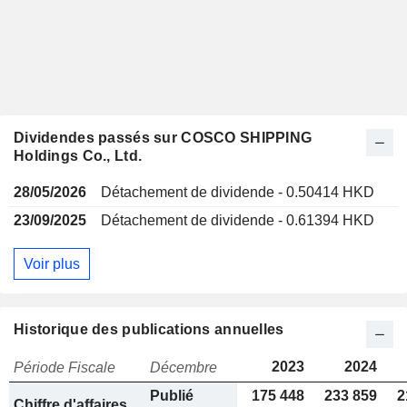
Dividendes passés sur COSCO SHIPPING
Holdings Co., Ltd.
28/05/2026
Détachement de dividende - 0.50414 HKD
23/09/2025
Détachement de dividende - 0.61394 HKD
Voir plus
Historique des publications annuelles
2023
2024
Période Fiscale
Décembre
Publié
175 448
233 859
2
Chiffre d'affaires